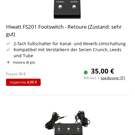
Hiwatt FS201 Footswitch - Retoure (Zustand: sehr
gut)
2-fach Fußschalter für Kanal- und Reverb-Umschaltung
Kompatibel mit Verstärkern der Serien Crunch, Leeds
und Tube
Stabiles Gehäuse, robust verarbeitet
mostra di più
Inklusive fest installiertem Klinkenkabel (ca. 5 m)
35,00 €
Kompaktes Design: 50 x 135 x 110 mm
Prezzo
39
€
IVA.incl. +
spedizione (IT)
Stromversorgung nicht erforderlich
risparmia
4,00 €