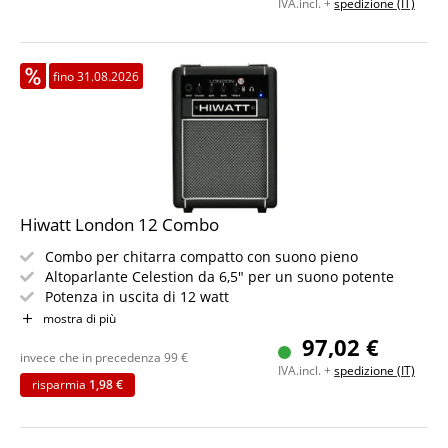
IVA.incl. +
spedizione (IT)
Joyce
fino 31.08.2026
Hiwatt London 12 Combo
Combo per chitarra compatto con suono pieno
Altoparlante Celestion da 6,5" per un suono potente
Potenza in uscita di 12 watt
Ingresso Aux e Bluetooth
mostra di più
Uscita cuffie per esercitarsi in silenzio
97,02 €
Robusto cabinet dal classico look Hiwatt
invece che in precedenza
99
€
IVA.incl. +
spedizione (IT)
risparmia
1,98 €