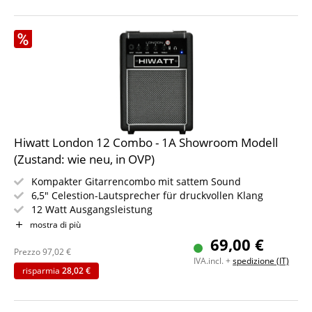
Hiwatt London 12 Combo - 1A Showroom Modell
(Zustand: wie neu, in OVP)
Kompakter Gitarrencombo mit sattem Sound
6,5" Celestion-Lautsprecher für druckvollen Klang
12 Watt Ausgangsleistung
Aux In und Bluetooth
mostra di più
Kopfhörerausgang für lautloses Üben
69,00 €
Robustes Gehäuse im klassischen Hiwatt-Look
Prezzo
97,02
€
IVA.incl. +
spedizione (IT)
risparmia
28,02 €