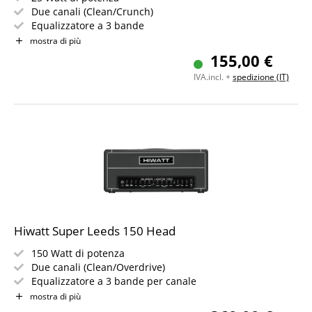
Due canali (Clean/Crunch)
Equalizzatore a 3 bande
Riverbero a molla
mostra di più
Loop effetti, Aux In e uscita cuffie
155,00 €
IVA.incl. +
spedizione (IT)
Hiwatt Super Leeds 150 Head
150 Watt di potenza
Due canali (Clean/Overdrive)
Equalizzatore a 3 bande per canale
Riverbero a molla
mostra di più
Loop di effetti, Aux In e Line Out