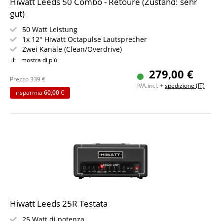
Hiwatt Leeds 50 Combo - Retoure (Zustand: sehr
gut)
50 Watt Leistung
1x 12" Hiwatt Octapulse Lautsprecher
Zwei Kanäle (Clean/Overdrive)
Umschaltbare Gain-Stufen & Federhall
mostra di più
Effektloop und MP3-Eingang
279,00 €
Kopfhörerausgang
Prezzo
339
€
IVA.incl. +
spedizione (IT)
risparmia
60,00 €
Hiwatt Leeds 25R Testata
25 Watt di potenza