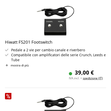
Hiwatt FS201 Footswitch
Pedale a 2 vie per cambio canale e riverbero
Compatibile con amplificatori delle serie Crunch, Leeds e
Tube
Custodia robusta, lavorazione solida
mostra di più
Include cavo jack fisso (circa 5 m)
39,00 €
Design compatto: 50 x 135 x 110 mm
IVA.incl. +
spedizione (IT)
Non richiede alimentazione