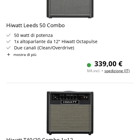
Hiwatt Leeds 50 Combo
50 watt di potenza
1x altoparlante da 12" Hiwatt Octapulse
Due canali (Clean/Overdrive)
Stadi di gain commutabili e riverbero a molla
mostra di più
Loop effetti e ingresso MP3
339,00 €
Uscita cuffie
IVA.incl. +
spedizione (IT)
Hiwatt T40/20 Combo 1x12