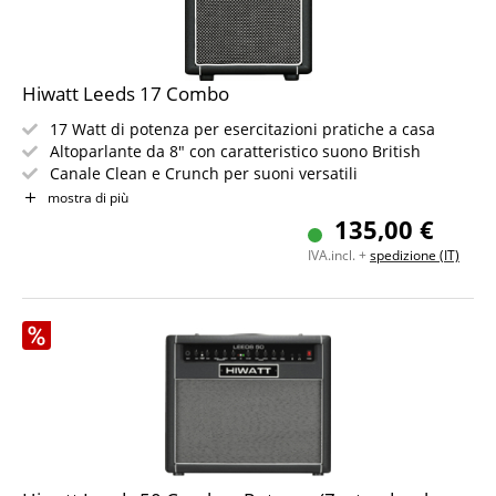
Hiwatt Leeds 17 Combo
17 Watt di potenza per esercitazioni pratiche a casa
Altoparlante da 8" con caratteristico suono British
Canale Clean e Crunch per suoni versatili
EQ a 3 bande preciso per una definizione sonora chiara
mostra di più
Funzione Bluetooth per lo streaming senza fili
135,00 €
Cabinet leggero con soli 4,7 kg di peso
IVA.incl. +
spedizione (IT)