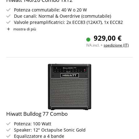
Potenza commutabile: 40 W o 20 W
Due canali: Normal & Overdrive (commutabile)
Valvole preamplificatrici: 2x ECC83 (12AX7), 1x ECC82
(12AU7)
mostra di più
Valvole finali: 4x EL84
929,00 €
Speaker: 1x 12" Octapulse100-12
IVA.incl. +
spedizione (IT)
Riverbero a molla, loop effetti, Line-Out e ingresso AUX
Hiwatt Bulldog 77 Combo
Potenza: 100 Watt
Speaker: 12" Octapulse Sonic Gold
Equalizzatore a 4 bande