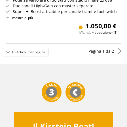
Potenza valvolare di 30 Watt con stadio finale 2x 6V6
Due canali High-Gain con master separato
Super-Hi Boost attivabile per canale tramite footswitch
Preamp a 4x ECC83 per riserve di gain estreme
mostra di più
Equalizzatore a 3 bande, Presence e Depth per il fine
1.050,00 €
tuning
IVA.incl. +
spedizione (IT)
FX Loop per delay, reverb e modulazioni
Pagina
1
da
2
18 Articoli per pagina
Il Kirstein Beat!