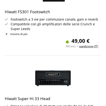
Hiwatt FS301 Footswitch
Footswitch a 3 vie per commutare canale, gain e reverb
Compatibile con gli amplificatori delle serie Crunch e
Super Leeds
Scocca robusta, costruzione solida
mostra di più
Include 2 cavi jack fissati (ca. 5 m)
49,00 €
Design compatto: 50 x 205 x 110 mm
IVA.incl. +
spedizione (IT)
Alimentazione non necessaria
Hiwatt Super Hi 33 Head