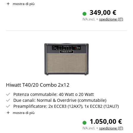
Limiter attivabile
mostra di più
Ingresso Aux e uscita cuffie
349,00 €
Uscita DI e Line-Out
IVA.incl. +
spedizione (IT)
Hiwatt T40/20 Combo 2x12
Potenza commutabile: 40 Watt o 20 Watt
Due canali: Normal & Overdrive (commutabile)
Preamplificatore: 2x ECC83 (12AX7), 1x ECC82 (12AU7)
Finale: 4x EL84
mostra di più
Speaker: 2x 12" Octapulse100-12
1.050,00 €
Riverbero a molla, FX Loop, Line-Out e ingresso AUX
IVA.incl. +
spedizione (IT)