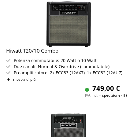
Hiwatt T20/10 Combo
Potenza commutabile: 20 Watt o 10 Watt
Due canali: Normal & Overdrive (commutabile)
Preamplificatore: 2x ECC83 (12AX7), 1x ECC82 (12AU7)
Finale: 2x EL84
mostra di più
Altoparlante: 1x 12" Octapulse100-12
749,00 €
Riverbero a molla, FX Loop, Line-Out e ingresso AUX
IVA.incl. +
spedizione (IT)