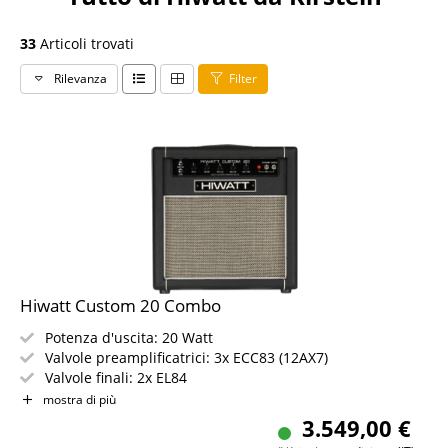
33
Articoli trovati
Rilevanza
Filter
Hiwatt Custom 20 Combo
Potenza d'uscita: 20 Watt
Valvole preamplificatrici: 3x ECC83 (12AX7)
Valvole finali: 2x EL84
Speaker: 1x 12" Fane F25
mostra di più
Uscite speaker: 3x jack (4/8/16 Ohm)
3.549,00 €
Cablato a mano secondo standard militare da Harry