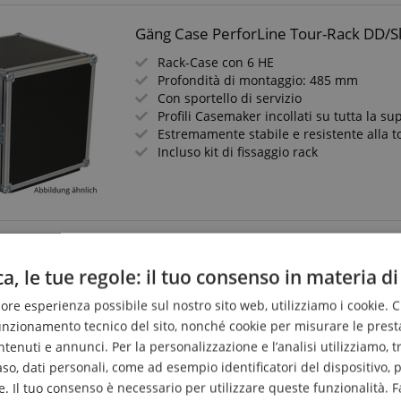
Gäng Case PerforLine Tour-Rack DD/S
Rack-Case con 6 HE
Profondità di montaggio: 485 mm
Con sportello di servizio
Profili Casemaker incollati su tutta la sup
Estremamente stabile e resistente alla t
Incluso kit di fissaggio rack
Gäng Case Bluewheel Ruota 100 mm 
a, le tue regole: il tuo consenso in materia di
Bluewheel robusta
Ideale per il fai da te
liore esperienza possibile sul nostro sito web, utilizziamo i cookie. 
Diametro ruota 100 mm
funzionamento tecnico del sito, nonché cookie per misurare le prest
Costruzione robusta
enuti e annunci. Per la personalizzazione e l’analisi utilizziamo, tra g
Girevole
caso, dati personali, come ad esempio identificatori del dispositivo,
. Il tuo consenso è necessario per utilizzare queste funzionalità. F