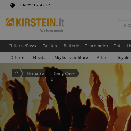
+39-08599-60417
Chitarra/Basso
Tastiere
Batterie
Fisarmonica
Fiati
Li
Offerte
Novità
Miglior venditore
Affari
Regalis
Pagina
Di marca
Gäng Case
iniziale