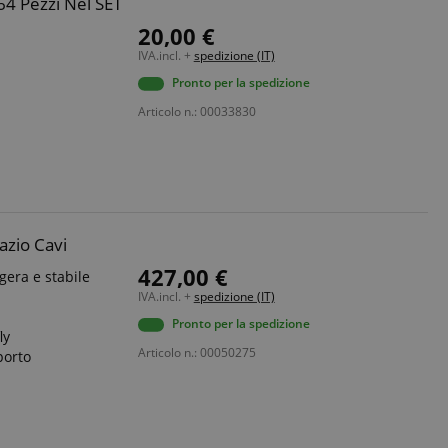
 64 Pezzi Nel SET
20,00 €
IVA.incl. +
spedizione (IT)
Pronto per la spedizione
Articolo n.: 00033830
azio Cavi
427,00 €
era e stabile
IVA.incl. +
spedizione (IT)
Pronto per la spedizione
ly
Articolo n.: 00050275
porto