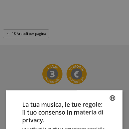
18 Articoli per pagina
La tua musica, le tue regole:
Il Kirstein Beat!
il tuo consenso in materia di
ENGLISH
privacy.
Iscriviti ora alla nostra newsletter e assicurati il tuo
GERMAN
voucher da 5€
.
Per offrirti la migliore esperienza possibile