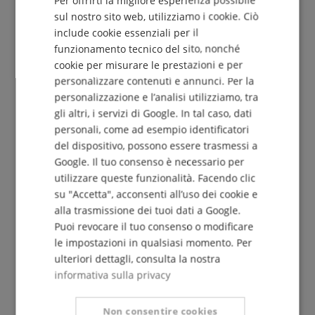
DUTCH
sul nostro sito web, utilizziamo i cookie. Ciò
include cookie essenziali per il
FRENCH
funzionamento tecnico del sito, nonché
Iscriviti gratuitamente »
ITALIAN
cookie per misurare le prestazioni e per
Più info »
personalizzare contenuti e annunci. Per la
SPANISH
personalizzazione e l’analisi utilizziamo, tra
gli altri, i servizi di Google. In tal caso, dati
personali, come ad esempio identificatori
del dispositivo, possono essere trasmessi a
Google. Il tuo consenso è necessario per
utilizzare queste funzionalità. Facendo clic
+39-08599-60417
su "Accetta", acconsenti all’uso dei cookie e
Di nuovo disponibile da lun. 10.08, 09:30
alla trasmissione dei tuoi dati a Google.
Ulteriori informazioni
Puoi revocare il tuo consenso o modificare
le impostazioni in qualsiasi momento. Per
ulteriori dettagli, consulta la nostra
informativa sulla privacy
Non consentire cookies