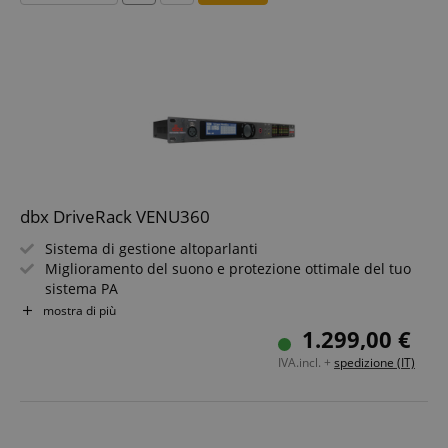
dbx DriveRack VENU360
Sistema di gestione altoparlanti
Miglioramento del suono e protezione ottimale del tuo
sistema PA
Facile da usare, assistente di installazione e preset per
mostra di più
una rapida configurazione del dispositivo
1.299,00 €
Funzione AutoEQ per la regolazione automatica degli
IVA.incl. +
spedizione (IT)
altoparlanti in base all?ambiente
Eliminazione rapidissima del feedback
App per un controllo semplice via tablet, smartphone o
PC