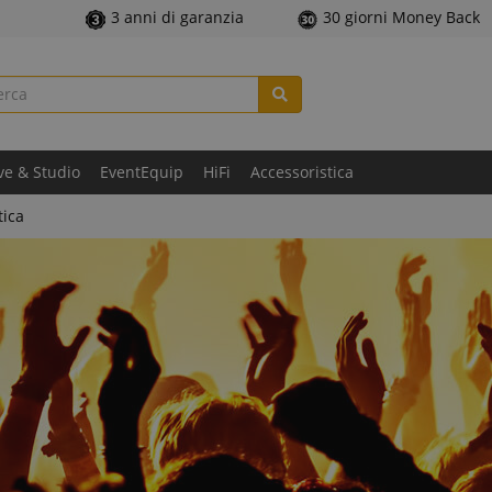
3 anni di garanzia
30 giorni Money Back
ve & Studio
EventEquip
HiFi
Accessoristica
tica