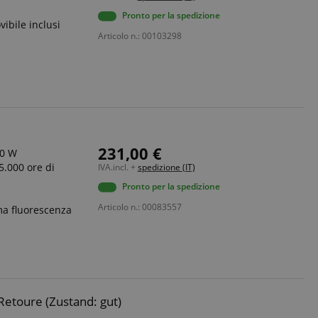
Pronto per la spedizione
vibile inclusi
Articolo n.: 00103298
ato dal servizio
dare le preferenze
isitatori. È
i cookie di Cookie-
tamente.
ie molto comune,
ie di sessione è
ato per la gestione
231,00 €
30 W
erve user session
.000 ore di
IVA.incl. +
spedizione (IT)
Pronto per la spedizione
Articolo n.: 00083557
a fluorescenza
izione
sessione vengono
ttività della pagina
e.
ubblicitari come
dere da dove si
etoure (Zustand: gut)