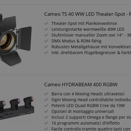
Cameo TS 40 WW LED Theater-Spot - R
Theater-Spot mit Plankonvexlinse
Leistungsstarke warmweiße 40W LED
Stufenloser manueller Zoom von 14° - 3
DMX-Modus & RDM-fähig
Robustes Metallgehäuse mit Konvektio
Inkl. drehbarem Flügelbegrenzer & Farb
Cameo HYDRABEAM 400 RGBW
Barra con 4 Moving Heads ultraveloci
Ogni Moving Head controllabile individ
Potenti LED Quad RGBW Cree da 10W
Opzioni di montaggio universali
Inclusi 2 supporti Omega e flange per st
16 programmi automatici d?effetto
Facile controllo tramite quattro tasti con