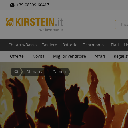
+39-08599-60417
Chitarra/Basso
Tastiere
Batterie
Fisarmonica
Fiati
Li
Offerte
Novità
Miglior venditore
Affari
Regalis
Pagina
Di marca
Cameo
iniziale