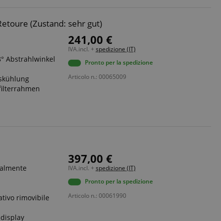
etoure (Zustand: sehr gut)
241,00 €
IVA.incl. +
spedizione (IT)
8° Abstrahlwinkel
Pronto per la spedizione
Articolo n.: 00065009
nskühlung
filterrahmen
397,00 €
ualmente
IVA.incl. +
spedizione (IT)
Pronto per la spedizione
Articolo n.: 00061990
ativo rimovibile
 display