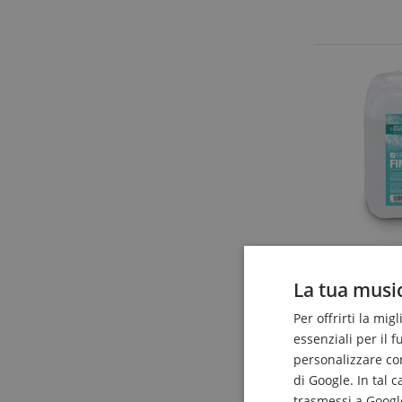
La tua music
Per offrirti la mig
essenziali per il 
personalizzare cont
di Google. In tal 
trasmessi a Google