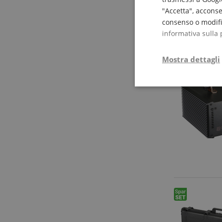
"Accetta", acconse
consenso o modific
informativa sulla 
Mostra dettagli
Strettamente
necessario
Str
I cookie strettamente
dell'account. Il sito
Nome
CrossDomainCookie