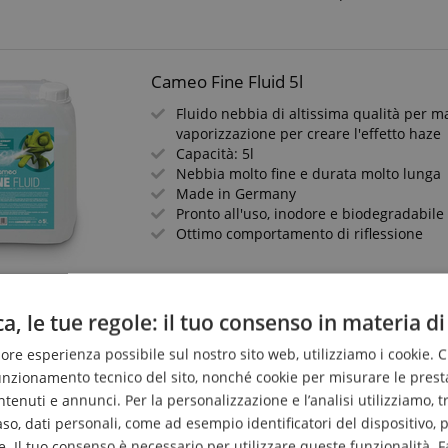
Cameo Fine Fluid 5l
Fluido nebbia di altissima qualità per m
vaporizzazione per creare l'effetto haze
Capacità: 5l
Nebbia molto fine e durata molto lunga
Made in Germany
Pronto all'uso, inodore e biodegradabile
Ottimo comportamento di riflessione
a, le tue regole: il tuo consenso in materia di
Cameo HYDRABEAM 400 RGBW Set Ba
liore esperienza possibile sul nostro sito web, utilizziamo i cookie. 
Barra con 4 Moving Head ultrasveloci - co
individualmente
funzionamento tecnico del sito, nonché cookie per misurare le prest
Potenti LED Quad Cree RGBW da 10 W
enuti e annunci. Per la personalizzazione e l’analisi utilizziamo, tra g
2 staffe Omega e flangia per stativo rimo
caso, dati personali, come ad esempio identificatori del dispositivo,
16 programmi automatici d'effetto
. Il tuo consenso è necessario per utilizzare queste funzionalità. F