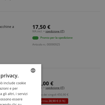
17,50 €
acchine a
IVA.incl. +
spedizione (IT)
Pronto per la spedizione
Articolo n.: 00090925
 privacy.
rra Moving Head
422,00 €
Ciò include cookie
ENGLISH
ntrollabili
IVA.incl. +
spedizione (IT)
azioni e per
GERMAN
li altri, i servizi
al posto dei singoli
450,90
€
vibile incluse
DUTCH
 possono essere
risparmia
28,90 €
(6 %)
acendo clic su