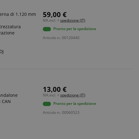
59,00 €
terna di 1.120 mm
IVA.incl. +
spedizione (IT)
trezzatura
Pronto per la spedizione
zzazione
Articolo n.: 00120440
DJ
13,00 €
tandalone
IVA.incl. +
spedizione (IT)
AR CAN
Pronto per la spedizione
Articolo n.: 00060523