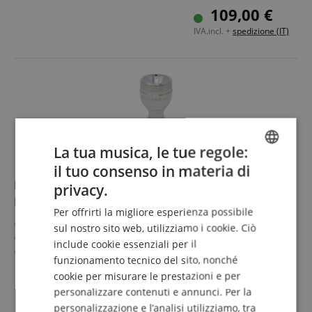
Profondità: MT
109,00 €
Argentato
IVA.incl. +
spedizione (IT)
La tua musica, le tue regole:
il tuo consenso in materia di
ENGLISH
Breslmair 142-F5A Bocchino Per Flicorno Parte
privacy.
GERMAN
Inferiore F5 Argentato
Per offrirti la migliore esperienza possibile
DUTCH
Parte inferiore per sistema modulare Breslmair
sul nostro sito web, utilizziamo i cookie. Ciò
Asta americana
include cookie essenziali per il
FRENCH
Foro: 3,900 mm
funzionamento tecnico del sito, nonché
Larghezza calice: 16,4 mm
mostra di più
ITALIAN
cookie per misurare le prestazioni e per
Profondità: MT
109,00 €
personalizzare contenuti e annunci. Per la
SPANISH
Argentato
IVA.incl. +
spedizione (IT)
personalizzazione e l’analisi utilizziamo, tra