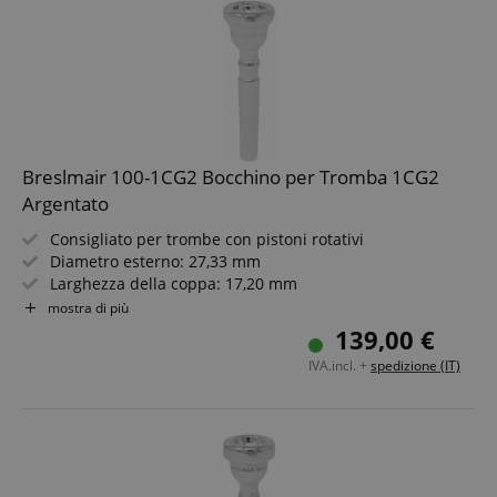
Breslmair 100-1CG2 Bocchino per Tromba 1CG2
Argentato
Consigliato per trombe con pistoni rotativi
Diametro esterno: 27,33 mm
Larghezza della coppa: 17,20 mm
Stile musicale: sinfonico
mostra di più
Profondità: MT
139,00 €
Argentato
IVA.incl. +
spedizione (IT)