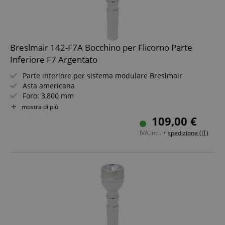
sid_key
www.kirstein.it
CookieScriptConsent
CookieScript
.kirstein.it
Breslmair 142-F7A Bocchino per Flicorno Parte
Inferiore F7 Argentato
Parte inferiore per sistema modulare Breslmair
Asta americana
Foro: 3,800 mm
Larghezza calice: 16,4 mm
mostra di più
Profondità: MT
109,00 €
Argentato
IVA.incl. +
spedizione (IT)
Google Privacy Policy
sid
www.kirstein.it