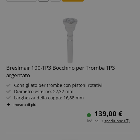
Breslmair 100-TP3 Bocchino per Tromba TP3
argentato
Consigliato per trombe con pistoni rotativi
Diametro esterno: 27,32 mm
Larghezza della coppa: 16,88 mm
Profondità: D
mostra di più
Argentato
139,00 €
IVA.incl. +
spedizione (IT)