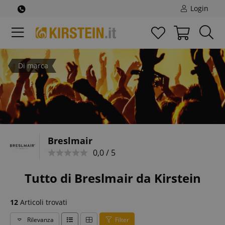
Login
Di marca
Breslmair
0,0 / 5
Tutto di Breslmair da Kirstein
12
Articoli trovati
Rilevanza
Filter