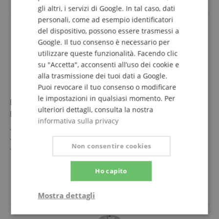
gli altri, i servizi di Google. In tal caso, dati
personali, come ad esempio identificatori
del dispositivo, possono essere trasmessi a
Google. Il tuo consenso è necessario per
utilizzare queste funzionalità. Facendo clic
su "Accetta", acconsenti all’uso dei cookie e
alla trasmissione dei tuoi dati a Google.
Puoi revocare il tuo consenso o modificare
le impostazioni in qualsiasi momento. Per
Breslmair 142-F8D Bocchino Per Flicorno Parte
ulteriori dettagli, consulta la nostra
Inferiore F8 Argentata
informativa sulla privacy
Parte inferiore per sistema modulare Breslmair
Asta tedesca
Non consentire cookies
Foro: 3,800 mm
Ampiezza calice: 16,4 mm
mostra di più
Profondità: M
Ho capito
109,00 €
Argentata
IVA.incl. +
spedizione (IT)
Mostra dettagli
Strettamente
Prestazione