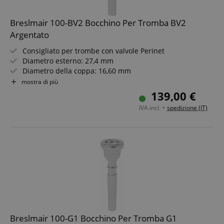
Breslmair 100-BV2 Bocchino Per Tromba BV2
Argentato
Consigliato per trombe con valvole Perinet
Diametro esterno: 27,4 mm
Diametro della coppa: 16,60 mm
Profondità: MT
mostra di più
Argentato
139,00 €
IVA.incl. +
spedizione (IT)
Breslmair 100-G1 Bocchino Per Tromba G1