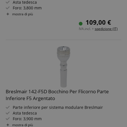
Asta tedesca
Foro: 3,800 mm
Diametro calice: 16,4 mm
mostra di più
Profondità: MT
109,00 €
Argentato
IVA.incl. +
spedizione (IT)
Breslmair 142-F5D Bocchino Per Flicorno Parte
Inferiore F5 Argentato
Parte inferiore per sistema modulare Breslmair
Asta tedesca
Foro: 3,900 mm
Diametro coppa: 16,4 mm
mostra di più