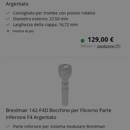
Argentato
Consigliato per trombe con pistoni rotativi
Diametro esterno: 27,50 mm
Larghezza della coppa: 16,72 mm
Profondità: T
mostra di più
Stile musicale: sinfonico
129,00 €
Argentato
IVA.incl. +
spedizione (IT)
Breslmair 142-F4D Bocchino per Flicorno Parte
Inferiore F4 Argentato
Parte inferiore per sistema modulare Breslmair