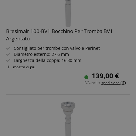
Breslmair 100-BV1 Bocchino Per Tromba BV1
Argentato
Consigliato per trombe con valvole Perinet
Diametro esterno: 27,6 mm
Larghezza della coppa: 16,80 mm
Profondità: MT
mostra di più
Argentato
139,00 €
IVA.incl. +
spedizione (IT)