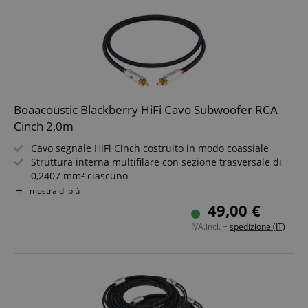
Boaacoustic Blackberry HiFi Cavo Subwoofer RCA
Cinch 2,0m
Cavo segnale HiFi Cinch costruito in modo coassiale
Struttura interna multifilare con sezione trasversale di
0,2407 mm² ciascuno
Conduttore interno in OFC (99,99%)
mostra di più
Connettori Cinch placcati in oro 24k
49,00 €
Schermatura con foglio di alluminio e treccia di rame
IVA.incl. +
spedizione (IT)
stagnato
Lunghezza: 2,0m