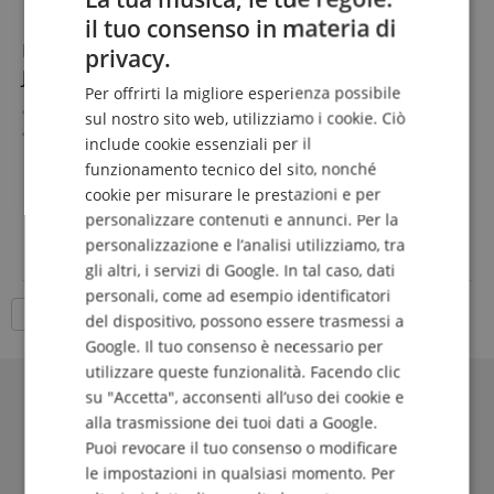
il tuo consenso in materia di
ENGLISH
Boaacoustic Blackberry HiFi TRS-RCA2 Cavo
privacy.
GERMAN
Jack/RCA 5m
Per offrirti la migliore esperienza possibile
DUTCH
Cavo segnale HiFi jack/rca semi-bilanciato
sul nostro sito web, utilizziamo i cookie. Ciò
Conduttore interno multifilare con sezione di 0,2407
include cookie essenziali per il
FRENCH
mm² ciascuno
funzionamento tecnico del sito, nonché
Conduttore interno in OFC (99,99%)
mostra di più
ITALIAN
cookie per misurare le prestazioni e per
Connettori placcati in oro 24k
129,00 €
personalizzare contenuti e annunci. Per la
SPANISH
Schermatura con foglio di alluminio e treccia di rame
IVA.incl. +
spedizione (IT)
stagnato
personalizzazione e l’analisi utilizziamo, tra
Lunghezza: 5,0m
gli altri, i servizi di Google. In tal caso, dati
personali, come ad esempio identificatori
18 Articoli per pagina
del dispositivo, possono essere trasmessi a
Google. Il tuo consenso è necessario per
utilizzare queste funzionalità. Facendo clic
su "Accetta", acconsenti all’uso dei cookie e
alla trasmissione dei tuoi dati a Google.
Puoi revocare il tuo consenso o modificare
le impostazioni in qualsiasi momento. Per