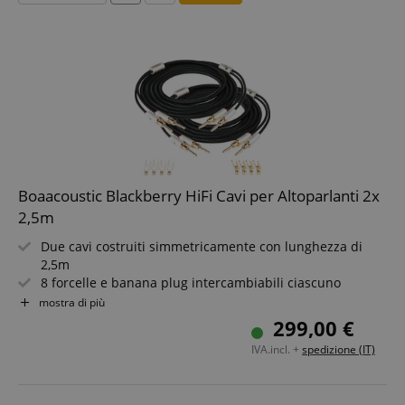
Boaacoustic Blackberry HiFi Cavi per Altoparlanti 2x
2,5m
Due cavi costruiti simmetricamente con lunghezza di
2,5m
8 forcelle e banana plug intercambiabili ciascuno
(placcati in oro 24k)
mostra di più
Guaina in PVC nero + tessuto di cotone
299,00 €
Conduttori 16AWG in OFC (99,99%)
IVA.incl. +
spedizione (IT)