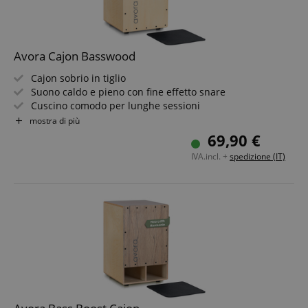
Avora Cajon Basswood
Cajon sobrio in tiglio
Suono caldo e pieno con fine effetto snare
Cuscino comodo per lunghe sessioni
Lavorazione artigianale precisa
mostra di più
Design espressivo - anche come complemento d'arredo
69,90 €
Include chiave di accordatura
IVA.incl. +
spedizione (IT)