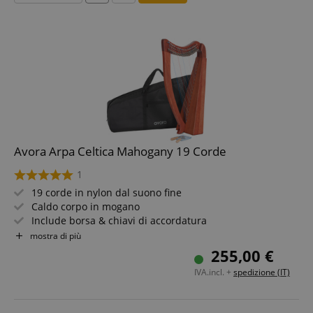
Avora Arpa Celtica Mahogany 19 Corde
1
19 corde in nylon dal suono fine
Caldo corpo in mogano
Include borsa & chiavi di accordatura
Accordatura diatonica in Mi bemolle maggiore
mostra di più
Con accordatori fini & meccanismo a ganci
255,00 €
Leggera & compatta per uso flessibile
IVA.incl. +
spedizione (IT)