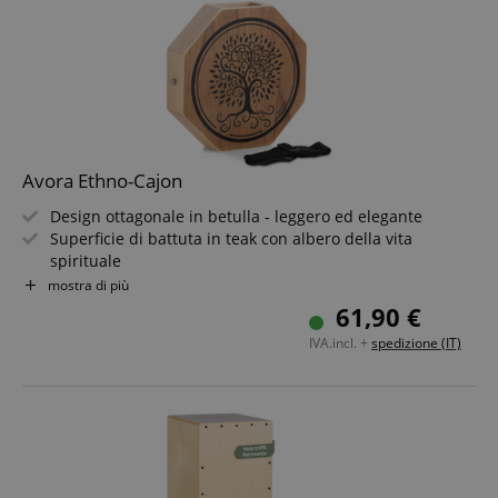
Avora Ethno-Cajon
Design ottagonale in betulla - leggero ed elegante
Superficie di battuta in teak con albero della vita
spirituale
Suonabile in piedi e seduti - flessibile come te
mostra di più
Suono pieno grazie a sistema a 2 camere e snare
61,90 €
Tracolla inclusa - perfetta per viaggiare
IVA.incl. +
spedizione (IT)
Dichiarazione sonora esotica per la tua casa