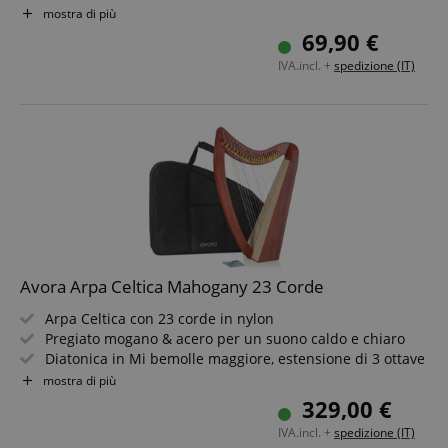
Superficie di battuta verde come punto focale visivo
mostra di più
Corde snare accordabili per un vero suono di
69,90 €
percussione
IVA.incl. +
spedizione (IT)
Maniglia integrata
Avora Arpa Celtica Mahogany 23 Corde
Arpa Celtica con 23 corde in nylon
Pregiato mogano & acero per un suono caldo e chiaro
Diatonica in Mi bemolle maggiore, estensione di 3 ottave
Meccanismi a ganci dorati con marcature colorate
mostra di più
Include borsa imbottita con funzione zaino
329,00 €
Leggera e maneggevole - solo 3,5 kg di peso
IVA.incl. +
spedizione (IT)