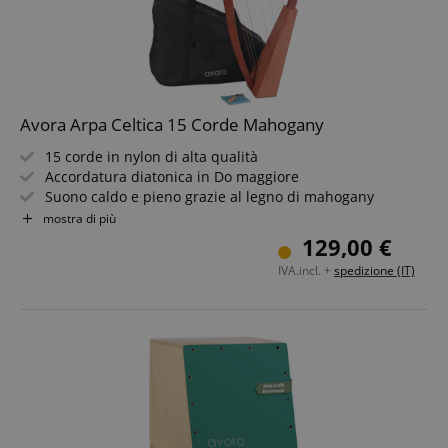
Avora Arpa Celtica 15 Corde Mahogany
15 corde in nylon di alta qualità
Accordatura diatonica in Do maggiore
Suono caldo e pieno grazie al legno di mahogany
Maneggevole e leggera - ideale per casa e viaggio
mostra di più
Include custodia e accordatore
129,00 €
Autentica e originale
IVA.incl. +
spedizione (IT)