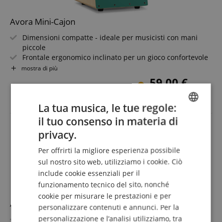
Avora Mini-Cajon
Dimensioni compatte - ideale per musicisti con mani
piccole
Frontale ergonomico inclinato per un gioco confortevole
Corpo robusto in legno a 8 strati spesso 9,3 mm
mostra di più
Superficie di battuta verde elegante come punto focale
59,00 €
visivo
IVA.incl. +
spedizione (IT)
Snare integrato per un suono autentico della cajon
La tua musica, le tue regole:
Leggerissima con soli 2,0 kg - ideale per il trasporto
il tuo consenso in materia di
ENGLISH
privacy.
GERMAN
Per offrirti la migliore esperienza possibile
DUTCH
sul nostro sito web, utilizziamo i cookie. Ciò
include cookie essenziali per il
FRENCH
funzionamento tecnico del sito, nonché
ITALIAN
cookie per misurare le prestazioni e per
Avora Arpa Celtica 19 Corde Bianca
personalizzare contenuti e annunci. Per la
SPANISH
personalizzazione e l’analisi utilizziamo, tra
19 corde in nylon per un suono dolce e chiaro