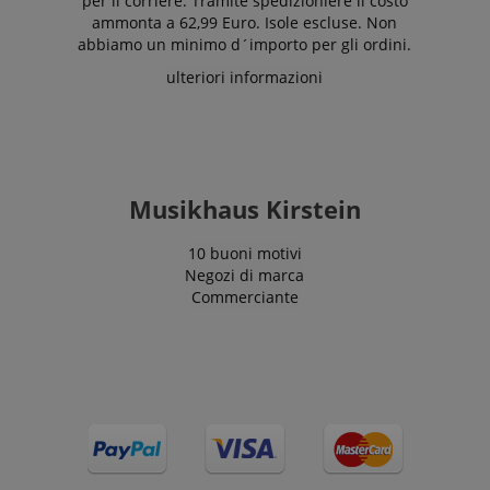
per il corriere. Tramite spedizioniere il costo
contenuti nella
ammonta a 62,99 Euro. Isole escluse. Non
lingua
memorizzata.
abbiamo un minimo d´importo per gli ordini.
La categoria
ICC qui fornita
ulteriori informazioni
si basa su
questo utilizzo.
Musikhaus Kirstein
10 buoni motivi
Negozi di marca
Commerciante