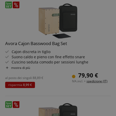
sid_key
www.kirstein.it
CookieScriptConsent
CookieScript
.kirstein.it
Avora Cajon Basswood Bag Set
Cajon discreta in tiglio
Suono caldo e pieno con fine effetto snare
Cuscino seduta comodo per sessioni lunghe
Lavorazione artigianale precisa
mostra di più
Google Privacy Policy
Design espressivo - anche come complemento d?arredo
79,90 €
Set risparmio con chiave di accordatura e borsa per
al posto dei singoli
88,89
€
IVA.incl. +
spedizione (IT)
cajon
sid
www.kirstein.it
risparmia
8,99 €