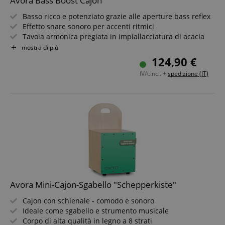
Avora Bass Boost Cajon
Basso ricco e potenziato grazie alle aperture bass reflex
Effetto snare sonoro per accenti ritmici
Tavola armonica pregiata in impiallacciatura di acacia
Maniglia integrata - facile da trasportare
mostra di più
Robusto corpo in betulla a 7 strati
124,90 €
Comodo cuscino in neoprene
IVA.incl. +
spedizione (IT)
Avora Mini-Cajon-Sgabello "Schepperkiste"
Cajon con schienale - comodo e sonoro
Ideale come sgabello e strumento musicale
Corpo di alta qualità in legno a 8 strati