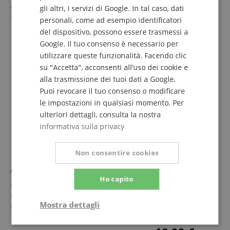
Accordata in Do maggiore - perfetta per musica intuitiva
gli altri, i servizi di Google. In tal caso, dati
Estensione di 2,5 ottave per libertà creativa
personali, come ad esempio identificatori
Legni pregiati: faggio, acero e betulla
mostra di più
del dispositivo, possono essere trasmessi a
Include borsa e accordatore
189,90 €
Google. Il tuo consenso è necessario per
Elegante in bianco - una vera dichiarazione d?arredo
utilizzare queste funzionalità. Facendo clic
IVA.incl. +
spedizione (IT)
su "Accetta", acconsenti all’uso dei cookie e
alla trasmissione dei tuoi dati a Google.
Puoi revocare il tuo consenso o modificare
le impostazioni in qualsiasi momento. Per
ulteriori dettagli, consulta la nostra
informativa sulla privacy
Non consentire cookies
Avora Borsa Universale per Cajon Nera
Ho capito
Adatta a cajon standard fino a 50 x 31 x 31 cm
Tracolle imbottite e maniglia per un comfort ottimale
Mostra dettagli
Grande tasca esterna per accessori e spartiti (fino a DIN
A4)
mostra di più
Strettamente
Prestazione
Tessuto in nylon resistente e durevole