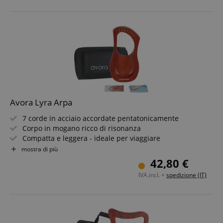
Avora Lyra Arpa
7 corde in acciaio accordate pentatonicamente
Corpo in mogano ricco di risonanza
Compatta e leggera - ideale per viaggiare
Incl. borsa con tasca esterna e tracolla
mostra di più
Con pratica chiave di accordatura
42,80 €
Espressione di stile e profondità spirituale
IVA.incl. +
spedizione (IT)