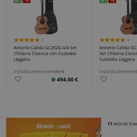
1
1
Antonio Calida GC202G 4/4 Set
Antonio Calida GC
Chitarra Classica con Custodia
Set Chitarra Class
Leggera
Custodia Leggera
individualmente
513,90
€
individualmente
1
494,00
€
17
Articoli trov