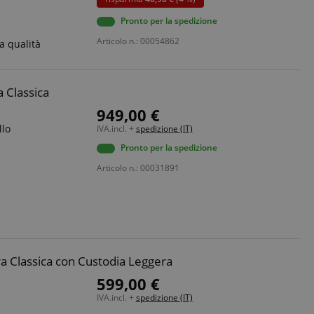
Pronto per la spedizione
Articolo n.: 00054862
a qualità
ato dal servizio
dare le preferenze
isitatori. È
i cookie di Cookie-
tamente.
 Classica
ie molto comune,
949,00 €
ie di sessione è
llo
IVA.incl. +
spedizione (IT)
ato per la gestione
Pronto per la spedizione
erve user session
Articolo n.: 00031891
izione
a Classica con Custodia Leggera
sessione vengono
599,00 €
ttività della pagina
e.
ubblicitari come
dere da dove si
IVA.incl. +
spedizione (IT)