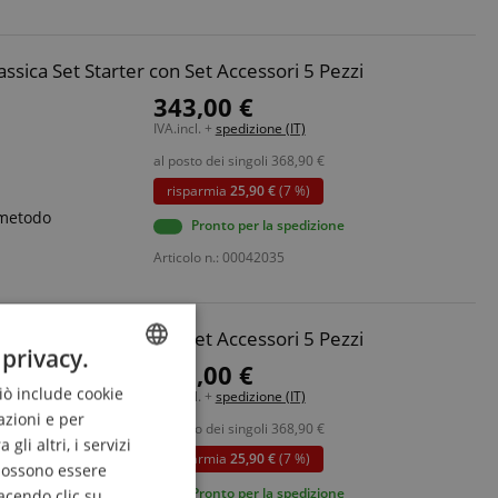
ssica Set Starter con Set Accessori 5 Pezzi
343,00 €
IVA.incl. +
spedizione (IT)
al posto dei singoli
368,90
€
risparmia
25,90 €
(7 %)
e metodo
Pronto per la spedizione
Articolo n.: 00042035
ssica Set Starter con Set Accessori 5 Pezzi
 privacy.
343,00 €
Ciò include cookie
ENGLISH
IVA.incl. +
spedizione (IT)
azioni e per
al posto dei singoli
368,90
€
GERMAN
li altri, i servizi
risparmia
25,90 €
(7 %)
DUTCH
 possono essere
e metodo
Pronto per la spedizione
acendo clic su