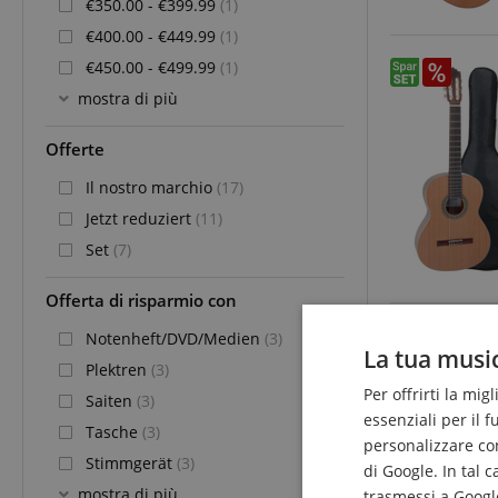
€350.00 - €399.99
(1)
€400.00 - €449.99
(1)
€450.00 - €499.99
(1)
mostra di più
Offerte
Il nostro marchio
(17)
Jetzt reduziert
(11)
Set
(7)
Offerta di risparmio con
Notenheft/DVD/Medien
(3)
La tua music
Plektren
(3)
Per offrirti la mig
Saiten
(3)
essenziali per il 
Tasche
(3)
personalizzare cont
Stimmgerät
(3)
di Google. In tal 
mostra di più
trasmessi a Google