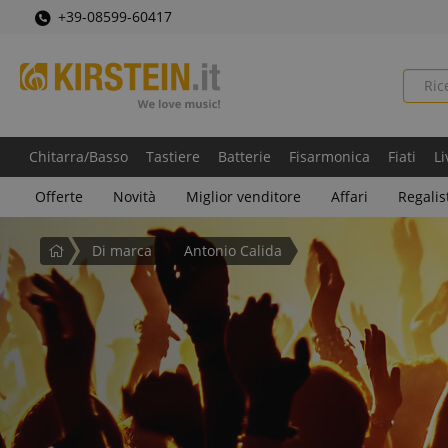
+39-08599-60417
Chitarra/Basso
Tastiere
Batterie
Fisarmonica
Fiati
Li
Offerte
Novità
Miglior venditore
Affari
Regalis
Pagina
Di marca
Antonio Calida
iniziale