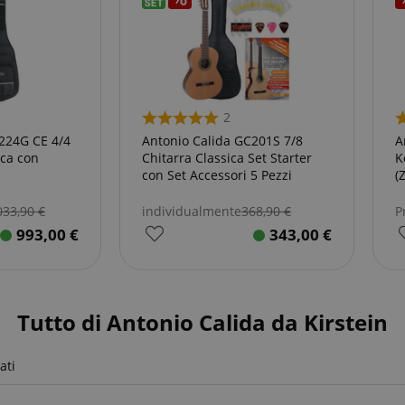
2
224G CE 4/4
Antonio Calida GC201S 7/8
A
ica con
Chitarra Classica Set Starter
Ko
con Set Accessori 5 Pezzi
(
033,90
€
individualmente
368,90
€
P
993,00
€
343,00
€
Tutto di Antonio Calida da Kirstein
ati