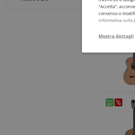
"Accetta", acconse
consenso o modific
informativa sulla 
Mostra dettagli
Strettamente
necessario
Str
I cookie strettamente
dell'account. Il sito
Nome
CrossDomainCookie