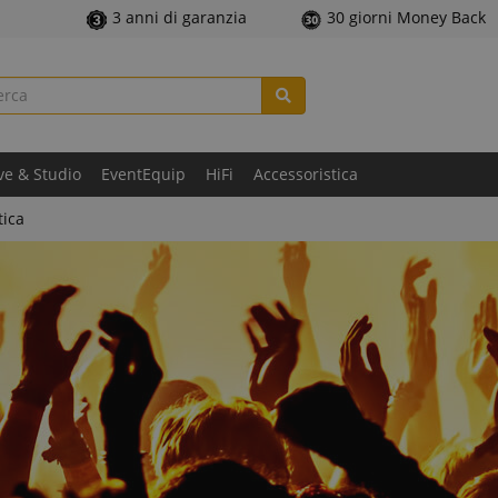
3 anni di garanzia
30 giorni Money Back
ve & Studio
EventEquip
HiFi
Accessoristica
tica