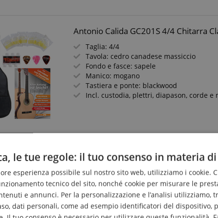
Antonio Calida GC201S 4/4 Chitarra Cla
Taglia: 4/4
Tavola: cedro canadese massiccio
Fondo e fasce: sapele
Manico: mogano
Tastiera e ponte: blackwood
Incl. custodia, plettri, diapason, corde 
Antonio Calida GC201S 3/4 Chitarra Cla
a, le tue regole: il tuo consenso in materia di
Taglia: 3/4
liore esperienza possibile sul nostro sito web, utilizziamo i cookie. 
Top: cedro canadese massello
Fondo e fasce: sapele
funzionamento tecnico del sito, nonché cookie per misurare le prest
Manico: mogano
enuti e annunci. Per la personalizzazione e l’analisi utilizziamo, tra g
Tastiera e ponte: blackwood
caso, dati personali, come ad esempio identificatori del dispositivo,
Incl. custodia, plettri, diapason, corde 
. Il tuo consenso è necessario per utilizzare queste funzionalità. F