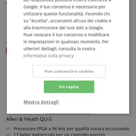
Allen & Heath QU-6
Google. Il tuo consenso è necessario per
Processore FPGA a 96 kHz per qualità sonora eccezionale
utilizzare queste funzionalità. Facendo clic
25 fader motorizzati per un controllo preciso
su "Accetta", acconsenti all’uso dei cookie e
24 prese combinate XLR/TRS per ingressi flessibili
alla trasmissione dei tuoi dati a Google.
16 uscite XLR più 4 uscite matrix
mostra di più
Puoi revocare il tuo consenso o modificare
Schermo touch da 7" per un'interfaccia intuitiva
2.445,00 €
le impostazioni in qualsiasi momento. Per
Interfaccia audio USB-C 32x32 e registrazione
invece che in precedenza
2.519
€
IVA.incl. +
spedizione (IT)
multitraccia su SD
ulteriori dettagli, consulta la nostra
risparmia
74,00 €
informativa sulla privacy
Non consentire cookies
Ho capito
Mostra dettagli
Strettamente
Prestazione
Allen & Heath QU-5
necessario
Processore FPGA a 96 kHz per qualità sonora eccezionale
17 fader motorizzati per un controllo preciso