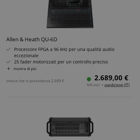
Allen & Heath QU-6D
Processore FPGA a 96 kHz per una qualità audio
eccezionale
25 fader motorizzati per un controllo preciso
24 prese combo XLR/TRS per ingressi flessibili
mostra di più
16 uscite XLR più 4 uscite matrix
2.689,00 €
Touchscreen da 7" per un funzionamento intuitivo
invece che in precedenza
2.699
€
IVA.incl. +
spedizione (IT)
Interfaccia audio USB-C 32x32 e registrazione
multitraccia su SD