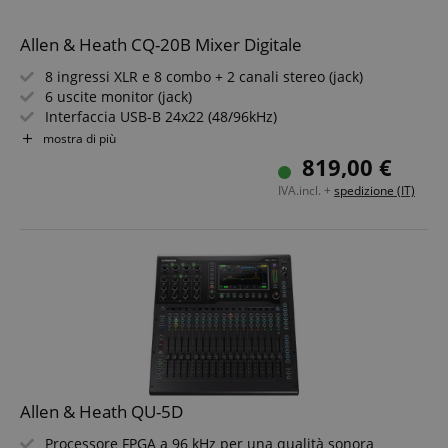
Allen & Heath CQ-20B Mixer Digitale
8 ingressi XLR e 8 combo + 2 canali stereo (jack)
6 uscite monitor (jack)
Interfaccia USB-B 24x22 (48/96kHz)
Gain Assistant e Feedback Assistant
mostra di più
Controllabile tramite app CQ MixPad e CQ4You
819,00 €
IVA.incl. +
spedizione (IT)
Allen & Heath QU-5D
Processore FPGA a 96 kHz per una qualità sonora