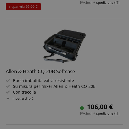
.kirstein.it
IVA.incl. +
spedizione (IT)
risparmia
95,00 €
Google Privacy Policy
Allen & Heath CQ-20B Softcase
sid
www.kirstein.it
Borsa imbottita extra resistente
Su misura per mixer Allen & Heath CQ-20B
Con tracolla
Colore: nero
mostra di più
106,00 €
IVA.incl. +
spedizione (IT)