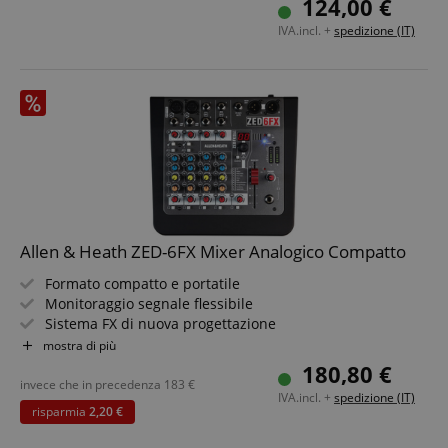
124,00 €
IVA.incl. +
spedizione (IT)
Allen & Heath ZED-6FX Mixer Analogico Compatto
Formato compatto e portatile
Monitoraggio segnale flessibile
Sistema FX di nuova progettazione
Straordinariamente silenzioso
mostra di più
Alimentazione phantom 48V
180,80 €
Alimentatore interno robusto
invece che in precedenza
183
€
IVA.incl. +
spedizione (IT)
risparmia
2,20 €