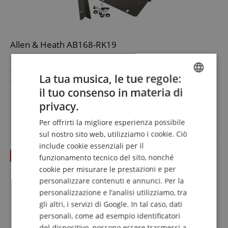
Allen & Heath AB168-RK19
Compatibile con Allen & Heath AB168
Set completo per il montaggio in rack da 19"
La tua musica, le tue regole:
Con set di montaggio
il tuo consenso in materia di
Modello: AB168-RK19
mostra di più
ENGLISH
Colore: Nero
privacy.
39,00 €
GERMAN
IVA.incl. +
spedizione (IT)
Per offrirti la migliore esperienza possibile
DUTCH
sul nostro sito web, utilizziamo i cookie. Ciò
include cookie essenziali per il
FRENCH
fino 31.08.2026
funzionamento tecnico del sito, nonché
ITALIAN
cookie per misurare le prestazioni e per
personalizzare contenuti e annunci. Per la
SPANISH
personalizzazione e l’analisi utilizziamo, tra
gli altri, i servizi di Google. In tal caso, dati
personali, come ad esempio identificatori
del dispositivo, possono essere trasmessi a