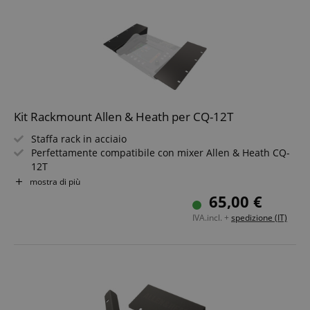
Kit Rackmount Allen & Heath per CQ-12T
Staffa rack in acciaio
Perfettamente compatibile con mixer Allen & Heath CQ-
12T
Colore: nero
mostra di più
65,00 €
IVA.incl. +
spedizione (IT)