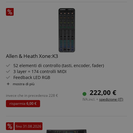
Allen & Heath Xone:K3
52 elementi di controllo (tasti, encoder, fader)
3 layer = 174 controlli MIDI
Feedback LED RGB
Connessioni USB-C + X:Link
mostra di più
Software Xone Controller Editor
222,00 €
Robusto chassis in metallo
invece che in precedenza
228
€
IVA.incl. +
spedizione (IT)
risparmia
6,00 €
fino 31.08.2026