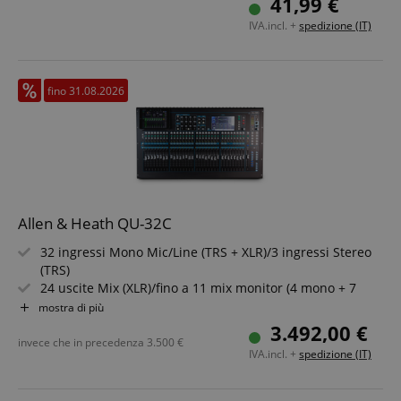
41,99 €
IVA.incl. +
spedizione (IT)
fino 31.08.2026
Allen & Heath QU-32C
32 ingressi Mono Mic/Line (TRS + XLR)/3 ingressi Stereo
(TRS)
24 uscite Mix (XLR)/fino a 11 mix monitor (4 mono + 7
stereo)
mostra di più
4 motori FX digitali/32x30 interfaccia audio USB
3.492,00 €
Qu-Drive - registrazione/playback multitraccia diretto
invece che in precedenza
3.500
€
IVA.incl. +
spedizione (IT)
Touchscreen da 7"/Mixer automatico per microfoni
Può essere usato come controller MIDI per DAW
Compatibile con ME Personal Mixing System