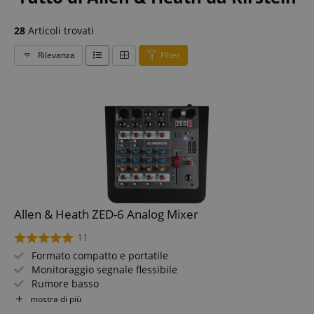
28
Articoli trovati
Rilevanza
Filter
Allen & Heath ZED-6 Analog Mixer
11
Formato compatto e portatile
Monitoraggio segnale flessibile
Rumore basso
Filtro Lo-Cut
mostra di più
Alimentazione phantom 48V