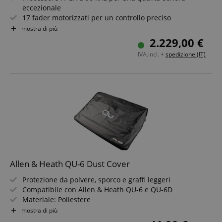
eccezionale
17 fader motorizzati per un controllo preciso
16 connettori combo XLR/TRS per ingressi flessibili
mostra di più
12 uscite XLR più 4 uscite matrice
2.229,00 €
Touchscreen da 7" per un?interfaccia intuitiva
IVA.incl. +
spedizione (IT)
Interfaccia audio USB-C 32x32 e registrazione
multitraccia su SD
Allen & Heath QU-6 Dust Cover
Protezione da polvere, sporco e graffi leggeri
Compatibile con Allen & Heath QU-6 e QU-6D
Materiale: Poliestere
Con logo "QU"
mostra di più
Resistente e durevole