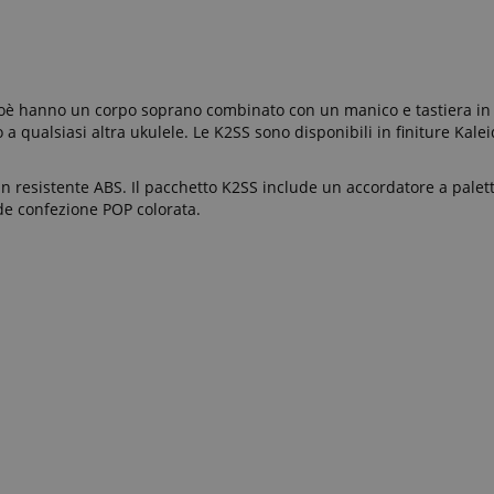
 cioè hanno un corpo soprano combinato con un manico e tastiera i
a qualsiasi altra ukulele. Le K2SS sono disponibili in finiture Kale
 resistente ABS. Il pacchetto K2SS include un accordatore a palett
ude confezione POP colorata.