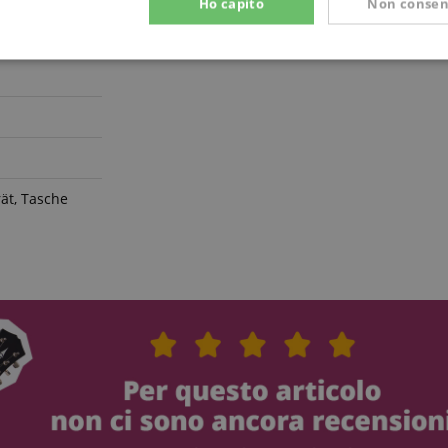
Ho capito
Non consen
Prestazione
Targeting
Funzionalità
rät, Tasche
ettamente necessario
Prestazione
Targeting
Funzionalità
Non classif
 necessari consentono funzionalità del sito Web principale come l'accesso degli utenti e
 Web non può essere utilizzato correttamente senza i cookie strettamente necessari.
Fornitore / Dominio
Scadenza
Descrizione
ScriptConsent_389
.crossdomain.cookie-
1 anno 1
script.com
mese
www.kirstein.it
Sessione
nt
1 anno 1
Questo cookie viene utilizz
CookieScript
mese
Cookie-Script.com per ricor
.kirstein.it
di consenso sui cookie dei v
necessario che il banner de