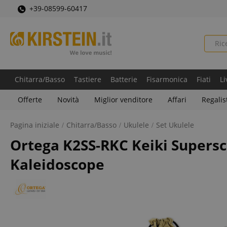
+39-08599-60417
Chitarra/Basso
Tastiere
Batterie
Fisarmonica
Fiati
Li
Offerte
Novità
Miglior venditore
Affari
Regalis
Pagina iniziale
Chitarra/Basso
Ukulele
Set Ukulele
Ortega K2SS-RKC Keiki Supersc
Kaleidoscope