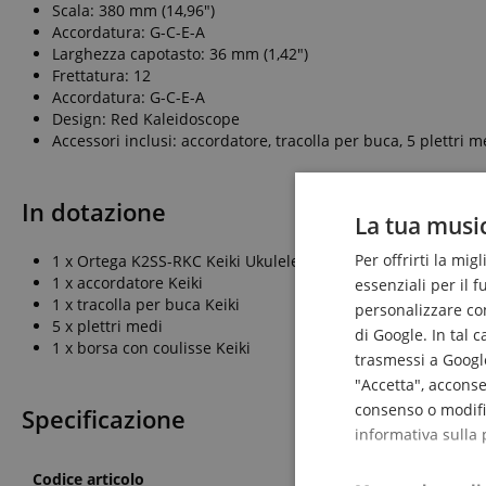
Scala: 380 mm (14,96")
Accordatura: G-C-E-A
Larghezza capotasto: 36 mm (1,42")
Frettatura: 12
Accordatura: G-C-E-A
Design: Red Kaleidoscope
Accessori inclusi: accordatore, tracolla per buca, 5 plettri 
In dotazione
La tua music
Per offrirti la mig
1 x Ortega K2SS-RKC Keiki Ukulele Soprano
1 x accordatore Keiki
essenziali per il 
1 x tracolla per buca Keiki
personalizzare cont
5 x plettri medi
di Google. In tal 
1 x borsa con coulisse Keiki
trasmessi a Google
"Accetta", acconse
consenso o modific
Specificazione
informativa sulla 
Codice articolo
00083754