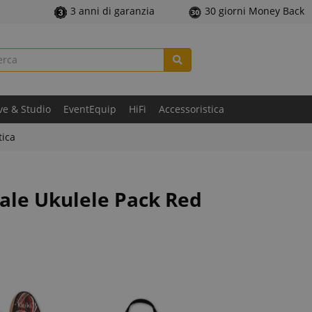
3 anni di garanzia
30 giorni Money Back
ve & Studio
EventEquip
HiFi
Accessoristica
tica
ale Ukulele Pack Red