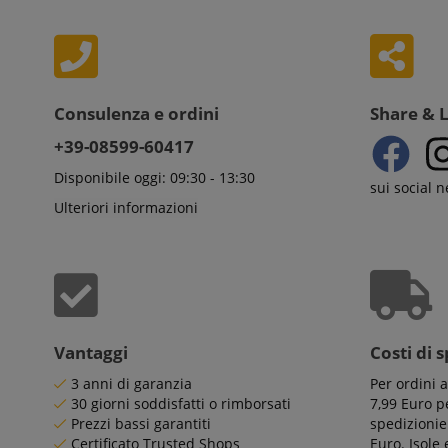
aHistoryArticles
_gcl_au
Go
.ki
scarab.visitor
Em
session-token
.ki
_uetsid
Mi
Consulenza e ordini
Share & 
session-id
Co
.ki
+39-08599-60417
_uetvid
Mi
Disponibile oggi: 09:30 - 13:30
Co
amazon-pay-
sui social 
.ki
connectedAuth
Ulteriori informazioni
FPID
.ki
language
FPLC
.ki
Vantaggi
Costi di 
3 anni di garanzia
Per ordini 
30 giorni soddisfatti o rimborsati
7,99 Euro pe
Prezzi bassi garantiti
spedizionie
Certificato Trusted Shops
Euro. Isole