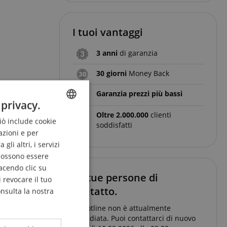
I tuoi vantaggi
3 anni
di garanzia
30 giorni
Money Back
Garanzia prezzi più bassi
 privacy.
Oltre 2.000.000
clienti
Ciò include cookie
ENGLISH
soddisfatti
azioni e per
GERMAN
li altri, i servizi
DUTCH
 possono essere
acendo clic su
FRENCH
Le tue persone di
 revocare il tuo
contatto.
ITALIAN
onsulta la nostra
SPANISH
La hotline non è attualmente
presidiata. Puoi contattarci di nuovo