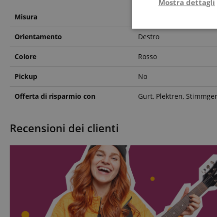
Mostra dettagli
Misura
Concerto
Strettamente
Orientamento
Destro
necessario
Colore
Rosso
Pickup
No
Offerta di risparmio con
Gurt, Plektren, Stimmge
Str
Recensioni dei clienti
I cookie strettamente
dell'account. Il sito
Nome
CrossDomainCookie
sid_key
CookieScriptConse