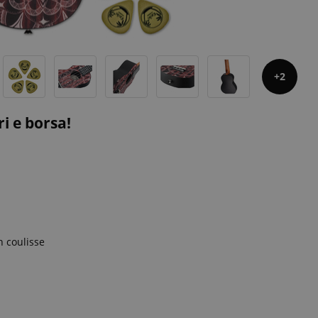
2
ri e borsa!
n coulisse