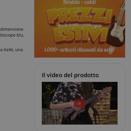
n dimensione
idoscope blu,
a Keiki, una
Il video del prodotto