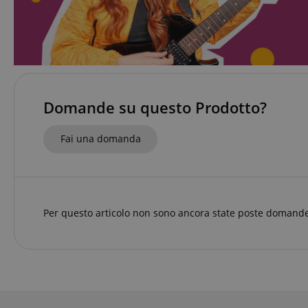
sid
FPGSID
Domande su questo Prodotto?
Fai una domanda
Nome
Nome
scarab.mayAdd
Nome
For
Nome
Do
session-id-time
scarab.profile
_ga_6FDZC7C8F6
_fbp
Me
Inc
Per questo articolo non sono ancora state poste domande
.ki
_ga
session-id-apay
IDE
Go
.do
apay-session-
set
MUID
Mi
Co
.b