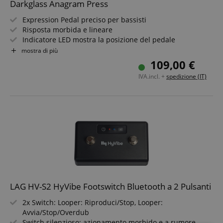
Darkglass Anagram Press
Expression Pedal preciso per bassisti
Risposta morbida e lineare
Indicatore LED mostra la posizione del pedale
TRS & RTS con impedenza di 10 kOhm
mostra di più
Alloggiamento batteria integrato nell'involucro
109,00 €
Compatto e compatibile con pedalboard
IVA.incl. +
spedizione (IT)
LAG HV-S2 HyVibe Footswitch Bluetooth a 2 Pulsanti
2x Switch: Looper: Riproduci/Stop, Looper:
Avvia/Stop/Overdub
Switch silenzioso: azionamento morbido e a rumore