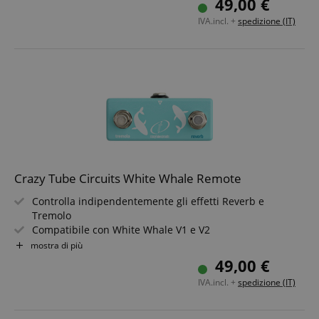
49,00 €
Robusto chassis in metallo per l?uso sul palco
IVA.incl. +
spedizione (IT)
Compatibile con cavi jack TS standard
Design compatto per una facile integrazione nel
pedalboard
Crazy Tube Circuits White Whale Remote
Controlla indipendentemente gli effetti Reverb e
Tremolo
Compatibile con White Whale V1 e V2
Funzionamento passivo - non richiede alimentazione
mostra di più
Connessione tramite cavo TRS (non incluso)
49,00 €
Uso parallelo possibile con gli interruttori a pedale
IVA.incl. +
spedizione (IT)
integrati
Robusto, con design adatto a pedalboard?