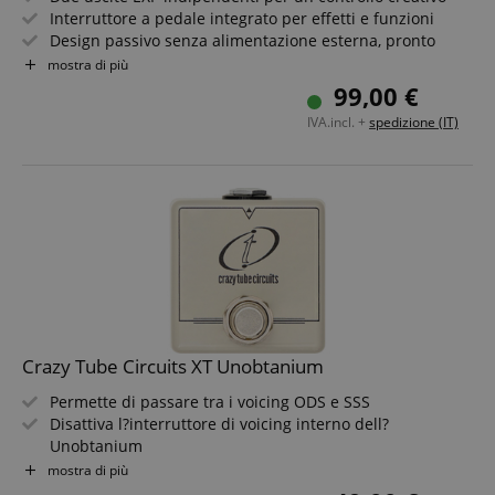
Interruttore a pedale integrato per effetti e funzioni
Design passivo senza alimentazione esterna, pronto
all'uso
mostra di più
Potenziometro lineare da 10 kOhm per un movimento
99,00 €
del pedale preciso
IVA.incl. +
spedizione (IT)
Switch Polarity-Reverse su ogni uscita per un controllo
flessibile
Robusto chassis in lega di alluminio per palco e studio
Crazy Tube Circuits XT Unobtanium
Permette di passare tra i voicing ODS e SSS
Disattiva l?interruttore di voicing interno dell?
Unobtanium
Funzionamento passivo - nessun alimentatore
mostra di più
necessario