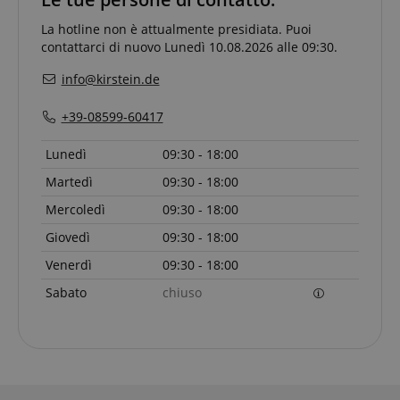
La hotline non è attualmente presidiata. Puoi
contattarci di nuovo Lunedì 10.08.2026 alle 09:30.
Strettamente necessario
Prestazione
info@kirstein.de
Targeting
Funzionalità
Non classificati
+39-08599-60417
I cookie strettamente necessari consentono
funzionalità del sito Web principale come l'accesso
Lunedì
09:30 - 18:00
degli utenti e la gestione dell'account. Il sito Web
non può essere utilizzato correttamente senza i
Martedì
09:30 - 18:00
cookie strettamente necessari.
Mercoledì
09:30 - 18:00
Nome
Fornitore / Dominio
S
Giovedì
09:30 - 18:00
CrossDomainCookieScriptConsent_389
.crossdomain.cookie-
script.com
Venerdì
09:30 - 18:00
sid_key
www.kirstein.it
Sabato
chiuso
CookieScriptConsent
CookieScript
.kirstein.it