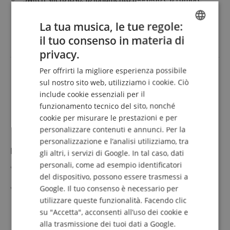
minimo
mostra di più
Robusto: Scocca resistente all'usura in una miscela
99,00 €
La tua musica, le tue regole:
polimerica durevole
il tuo consenso in materia di
IVA.incl. +
spedizione (IT)
Flessibile: per pedalboard, può essere alimentato con un
ENGLISH
alimentatore 9V
privacy.
GERMAN
Durata: oltre 200 ore di autonomia, spegnimento
Per offrirti la migliore esperienza possibile
automatico e indicatore di carica
DUTCH
sul nostro sito web, utilizziamo i cookie. Ciò
include cookie essenziali per il
FRENCH
funzionamento tecnico del sito, nonché
ITALIAN
cookie per misurare le prestazioni e per
personalizzare contenuti e annunci. Per la
SPANISH
personalizzazione e l’analisi utilizziamo, tra
LAG HV-S4 HyVibe Footswitch Bluetooth A 4 Vie
gli altri, i servizi di Google. In tal caso, dati
personali, come ad esempio identificatori
2x Switch: Looper: Riproduci/Stop; Looper:
del dispositivo, possono essere trasmessi a
Avvia/Stop/Overdub
Switch silenziosi: azionamento morbido e a bassa
Google. Il tuo consenso è necessario per
emissione sonora
mostra di più
utilizzare queste funzionalità. Facendo clic
Robusto: scocca resistente all'usura in una miscela
139,00 €
su "Accetta", acconsenti all’uso dei cookie e
polimerica durevole
alla trasmissione dei tuoi dati a Google.
IVA.incl. +
spedizione (IT)
Flessibile: compatibile con pedalboard, alimentabile con