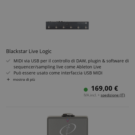
Blackstar Live Logic
MIDI via USB per il controllo di DAW, plugin & software di
sequencer/sampling live come Ableton Live
Può essere usato come interfaccia USB MIDI
2 ingressi per pedali di espressione per il controllo in
mostra di più
tempo reale dei parametri MIDI
169,00 €
Controllo di Program Change, Control Change, segnali
IVA.incl. +
spedizione (IT)
Note e Clock
Messaggi MIDI configurabili tramite software gratuito
per Mac/PC
Robusto chassis in metallo, alimentazione a batteria