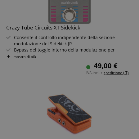
Crazy Tube Circuits XT Sidekick
Consente il controllo indipendente della sezione
modulazione del Sidekick JR
Bypass del toggle interno della modulazione per
combinazioni di effetti più flessibili
mostra di più
Funzionamento passivo - non richiede alimentazione
49,00 €
Collegamento tramite cavo TS standard
IVA.incl. +
spedizione (IT)
Non influisce sui preset di accensione del pedale
principale
Custodia compatta e robusta per l?uso su pedalboard