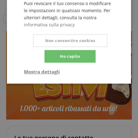
Puoi revocare il tuo consenso o modificare
alimentatore 9V
le impostazioni in qualsiasi momento. Per
Durata: oltre 200 ore di autonomia, spegnimento
ulteriori dettagli, consulta la nostra
automatico & indicatore di carica
18 Articoli per pagina
informativa sulla privacy
Non consentire cookies
Ho capito
Mostra dettagli
Strettamente
Prestazione
necessario
Targeting
Funzionalità
Non
classificati
Le tue persone di contatto.