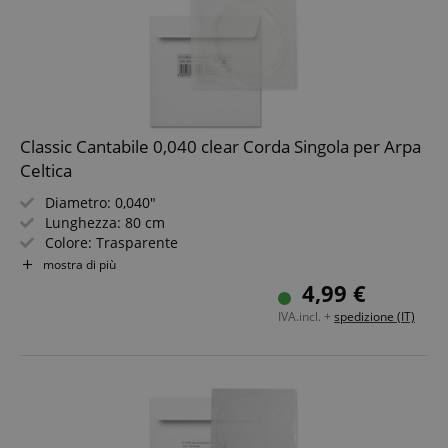
Google Privacy Policy
sid
www.kirstein.it
Classic Cantabile 0,040 clear Corda Singola per Arpa
Celtica
Diametro: 0,040"
Lunghezza: 80 cm
Colore: Trasparente
Materiale: Nylon
mostra di più
Non adatta per arpe "Avora"!
4,99 €
IVA.incl. +
spedizione (IT)
FPGSID
.kirstein.it