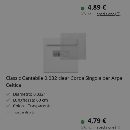
Non adatta per arpe "Avora"!
4,89 €
IVA.incl. +
spedizione (IT)
Classic Cantabile 0,032 clear Corda Singola per Arpa
Celtica
Diametro: 0,032"
Lunghezza: 60 cm
Colore: Trasparente
Materiale: Nylon
mostra di più
Non adatta per arpe "Avora"!
4,79 €
IVA.incl. +
spedizione (IT)