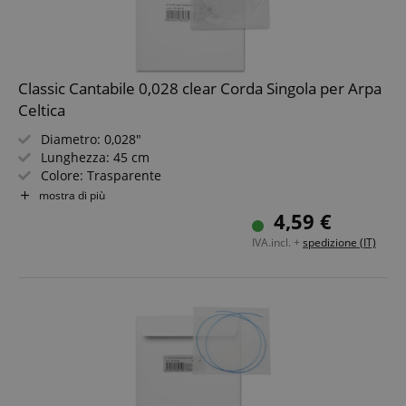
Classic Cantabile 0,028 clear Corda Singola per Arpa
Celtica
Diametro: 0,028"
Lunghezza: 45 cm
Colore: Trasparente
Materiale: Nylon
mostra di più
Non adatta per arpe "Avora"!
4,59 €
IVA.incl. +
spedizione (IT)