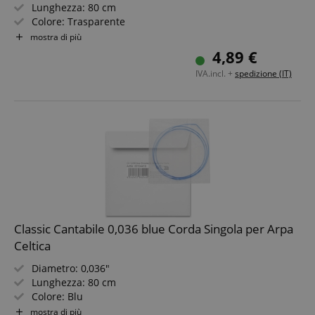
Lunghezza: 80 cm
Colore: Trasparente
Materiale: Nylon
mostra di più
Non adatta per arpe "Avora"!
4,89 €
IVA.incl. +
spedizione (IT)
Classic Cantabile 0,036 blue Corda Singola per Arpa
Celtica
Diametro: 0,036"
Lunghezza: 80 cm
Colore: Blu
Materiale: Nylon
mostra di più