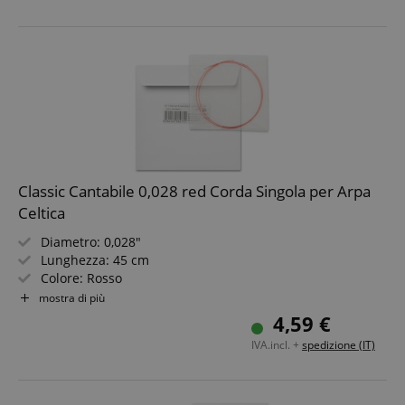
Classic Cantabile 0,028 red Corda Singola per Arpa
Celtica
Diametro: 0,028"
Lunghezza: 45 cm
Colore: Rosso
Materiale: Nylon
mostra di più
Non adatta per arpe "Avora"!
4,59 €
IVA.incl. +
spedizione (IT)