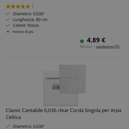
1
Diametro: 0,036"
Lunghezza: 80 cm
Colore: Rosso
Materiale: Nylon
mostra di più
Non adatta per arpe "Avora"!
4,89 €
IVA.incl. +
spedizione (IT)
Classic Cantabile 0,036 clear Corda Singola per Arpa
Celtica
Diametro: 0,036"