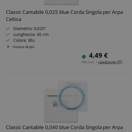
Classic Cantabile 0,025 blue Corda Singola per Arpa
Celtica
Diametro: 0,025"
Lunghezza: 45 cm
Colore: Blu
Materiale: Nylon
mostra di più
Non adatta per arpe "Avora"!
4,49 €
IVA.incl. +
spedizione (IT)
Classic Cantabile 0,040 blue Corda Singola per Arpa