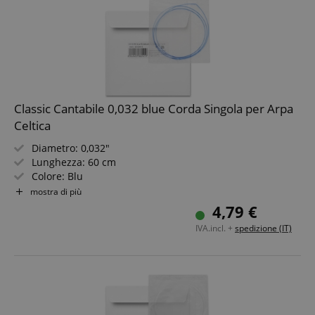
Classic Cantabile 0,032 blue Corda Singola per Arpa
Celtica
Diametro: 0,032"
Lunghezza: 60 cm
Colore: Blu
Materiale: Nylon
mostra di più
Non adatta per arpe "Avora"!
4,79 €
IVA.incl. +
spedizione (IT)