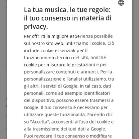
Lunghezza: 80 cm
Colore: Rosso
La tua musica, le tue regole:
Materiale: Nylon
mostra di più
il tuo consenso in materia di
ENGLISH
Non adatta per arpe "Avora"!
4,99 €
privacy.
GERMAN
IVA.incl. +
spedizione (IT)
Per offrirti la migliore esperienza possibile
DUTCH
sul nostro sito web, utilizziamo i cookie. Ciò
include cookie essenziali per il
FRENCH
funzionamento tecnico del sito, nonché
ITALIAN
cookie per misurare le prestazioni e per
personalizzare contenuti e annunci. Per la
SPANISH
personalizzazione e l’analisi utilizziamo, tra
gli altri, i servizi di Google. In tal caso, dati
personali, come ad esempio identificatori
Classic Cantabile 0,028 blue Corda Singola per Arpa
del dispositivo, possono essere trasmessi a
Celtica
Google. Il tuo consenso è necessario per
utilizzare queste funzionalità. Facendo clic
Diametro: 0,028"
su "Accetta", acconsenti all’uso dei cookie e
Lunghezza: 45 cm
Colore: Blu
alla trasmissione dei tuoi dati a Google.
Materiale: Nylon
mostra di più
Puoi revocare il tuo consenso o modificare