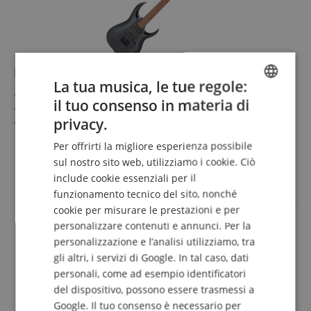
Ibanez RGA42FM-TGF Transparent Gray Flat
La tua musica, le tue regole:
Serie: Ibanez RGA Standard Series
il tuo consenso in materia di
ENGLISH
Forma del corpo: RGA
privacy.
Top/Corpo: acero fiammato / meranti
GERMAN
Manico/ Tastiera: jatoba / acero
mostra di più
Per offrirti la migliore esperienza possibile
Pickups: 2x Quantum Humbucker (HH)
395,00 €
DUTCH
sul nostro sito web, utilizziamo i cookie. Ciò
Colore & Finitura: Transparent Gray Flat
IVA.incl. +
spedizione (IT)
include cookie essenziali per il
FRENCH
funzionamento tecnico del sito, nonché
ITALIAN
cookie per misurare le prestazioni e per
personalizzare contenuti e annunci. Per la
SPANISH
personalizzazione e l’analisi utilizziamo, tra
gli altri, i servizi di Google. In tal caso, dati
personali, come ad esempio identificatori
del dispositivo, possono essere trasmessi a
Google. Il tuo consenso è necessario per