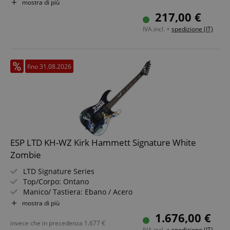
Pickup: 2x IBZ-6 humbucker (HH)
mostra di più
Colore & Finitura: Black Flat, Satin
217,00 €
IVA.incl. +
spedizione (IT)
fino 31.08.2026
ESP LTD KH-WZ Kirk Hammett Signature White
Zombie
LTD Signature Series
Top/Corpo: Ontano
Manico/ Tastiera: Ebano / Acero
Pickup: 2x EMG Bone Breaker (HH, elettronica attiva)
mostra di più
Colore & Finitura: Nero con grafica
1.676,00 €
Inclusa custodia Tombstone
invece che in precedenza
1.677
€
IVA.incl. +
spedizione (IT)