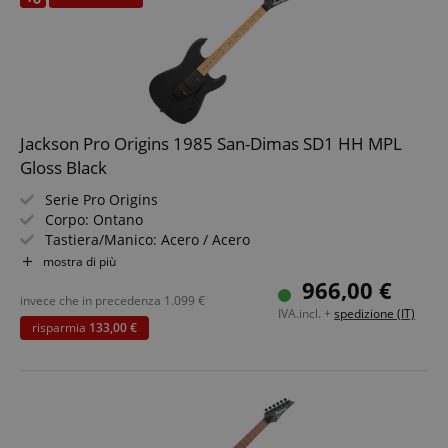
Jackson Pro Origins 1985 San-Dimas SD1 HH MPL
Gloss Black
Serie Pro Origins
Corpo: Ontano
Tastiera/Manico: Acero / Acero
Pickups: 1x Jackson J-90C, 1x Jackson J-50N (HH)
mostra di più
Colore & Finish: Black, Gloss
966,00 €
Gigbag inclusa
invece che in precedenza
1.099
€
IVA.incl. +
spedizione (IT)
risparmia
133,00 €