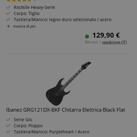
Rocktile Heavy-Serie
Corpo: Tiglio
Tastiera/Manico: legno duro selezionato / acero
Pickup: 2x Humbucker (HH)
mostra di più
Colore & Finitura: Black, High Gloss
129,90 €
Inclusi cavo per chitarra, leva vibrato e chiave a brugola
IVA.incl. +
spedizione (IT)
Ibanez GRG121DX-BKF Chitarra Elettrica Black Flat
Serie Gio
Corpo: Pioppo
Tastiera/Manico: Purpleheart / Acero