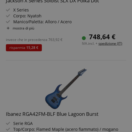
Jackson X Series Soloist SLX DX Polka Dot
X Series
Corpo: Nyatoh
Manico/Paletta: Alloro / Acero
Pickup: 2x Jackson Covered High-Output Humbucking
mostra di più
(HH, attivi)
748,64 €
Colore & Finitura: Polka Dot, Satinato
invece che in precedenza
763,92
€
IVA.incl. +
spedizione (IT)
risparmia
15,28 €
Ibanez RGA42FM-BLF Blue Lagoon Burst
Serie RGA
Top/Corpo: Flamed Maple (acero fiammato) / mogano