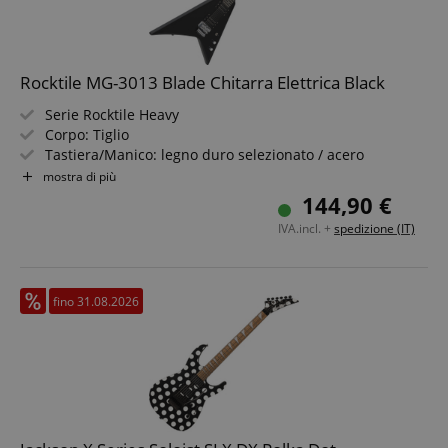
Rocktile MG-3013 Blade Chitarra Elettrica Black
Serie Rocktile Heavy
Corpo: Tiglio
Tastiera/Manico: legno duro selezionato / acero
Pickup: 2x Humbucker
mostra di più
Colore & Finish: Black, Gloss
144,90 €
Incluso cavo da 2,5 m, leva del tremolo e chiave
IVA.incl. +
spedizione (IT)
esagonale
fino 31.08.2026