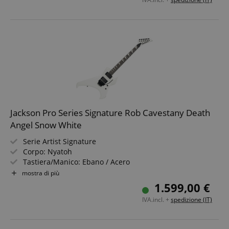
Jackson Pro Series Signature Rob Cavestany Death
Angel Snow White
Serie Artist Signature
Corpo: Nyatoh
Tastiera/Manico: Ebano / Acero
Pickups: 1x EMG 81 Humbucker, 1x EMG HA (HH)
mostra di più
Colore & Finitura: Snow White, Gloss
1.599,00 €
IVA.incl. +
spedizione (IT)