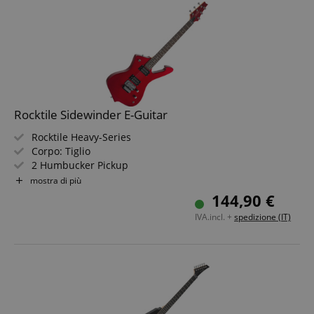
Rocktile Sidewinder E-Guitar
Rocktile Heavy-Series
Corpo: Tiglio
2 Humbucker Pickup
Tastiera: legno duro selezionato, 22 tasti
mostra di più
Tremolo Stile FR
144,90 €
Include cavo per chitarra da 2,5 m, leva tremolo e chiave
IVA.incl. +
spedizione (IT)
a brugola