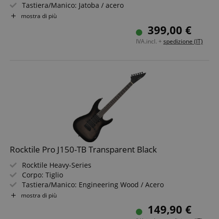
Tastiera/Manico: Jatoba / acero
Pickups: 2x Quantum (HH)
mostra di più
Colore: Blue Lagoon Burst, Flat
399,00 €
IVA.incl. +
spedizione (IT)
Rocktile Pro J150-TB Transparent Black
Rocktile Heavy-Series
Corpo: Tiglio
Tastiera/Manico: Engineering Wood / Acero
Pickup: 2x Humbucker, 1x Single Coil (HSH)
mostra di più
Colore & Finitura: Transparent Black, lucido
149,90 €