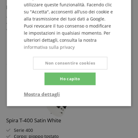
utilizzare queste funzionalità. Facendo clic
Ibanez S721RB-BKF Iron Label Black Flat
su "Accetta", acconsenti all’uso dei cookie e
Serie S
alla trasmissione dei tuoi dati a Google.
Corpo: Okoume
Puoi revocare il tuo consenso o modificare
Tastiera/Manico: Ebano / Acero/Noce
le impostazioni in qualsiasi momento. Per
Pickups: 2x DiMarzio D Activator Humbucker (HH)
mostra di più
ulteriori dettagli, consulta la nostra
Colore & Finitura: Black Flat, Satin
999,00 €
informativa sulla privacy
IVA.incl. +
spedizione (IT)
Non consentire cookies
Ho capito
Mostra dettagli
Strettamente
Prestazione
necessario
Spira T-400 Satin White
Serie 400
Targeting
Funzionalità
Non
Corpo: pioppo tostato