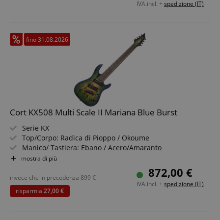
IVA.incl. +
spedizione (IT)
fino 31.08.2026
Google Privacy Policy
Cort KX508 Multi Scale II Mariana Blue Burst
sid
www.kirstein.it
Serie KX
Top/Corpo: Radica di Pioppo / Okoume
Manico/ Tastiera: Ebano / Acero/Amaranto
Pickup: 2x Fishman Fluence Modern Humbucker (HH)
mostra di più
Colore & Finitura: Mariana Blue Burst, Lucido
872,00 €
invece che in precedenza
899
€
IVA.incl. +
spedizione (IT)
risparmia
27,00 €
FPGSID
.kirstein.it