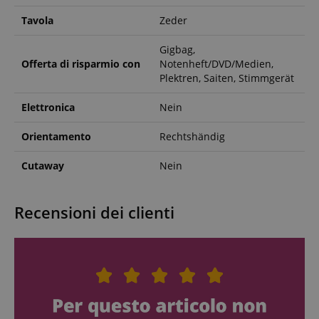
cookie strettamente necessari.
Tavola
Zeder
Nome
Fornitore / Dominio
S
CrossDomainCookieScriptConsent_389
.crossdomain.cookie-
Gigbag,
script.com
Offerta di risparmio con
Notenheft/DVD/Medien,
sid_key
www.kirstein.it
Plektren, Saiten, Stimmgerät
CookieScriptConsent
CookieScript
Elettronica
Nein
.kirstein.it
Orientamento
Rechtshändig
Cutaway
Nein
Recensioni dei clienti
Google Privacy Policy
sid
www.kirstein.it