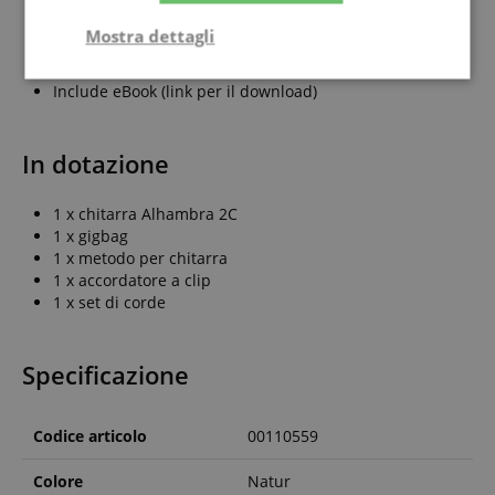
Corda Mi alta e Re aggiuntive (totale 8 corde)
3 plettro di spessori diversi (0,46, 0,71 e 0,96 mm)
Mostra dettagli
Confezione sottovuoto
Tutte le corde numerate singolarmente
Strettamente
Prestazione
Include eBook (link per il download)
necessario
In dotazione
Targeting
Funzionalità
Non
classificati
1 x chitarra Alhambra 2C
1 x gigbag
1 x metodo per chitarra
1 x accordatore a clip
1 x set di corde
Strettamente necessario
Prestazione
Specificazione
Targeting
Funzionalità
Non classificati
I cookie strettamente necessari consentono
Codice articolo
00110559
funzionalità del sito Web principale come l'accesso
degli utenti e la gestione dell'account. Il sito Web
Colore
Natur
non può essere utilizzato correttamente senza i