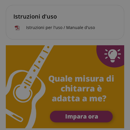
per calcolare i
user
possano
dati di
identifier. It
facilmente
visitatori,
can be set by
riprendere da
sessioni e
embedded
Istruzioni d'uso
dove si erano
campagne per i
microsoft
interrotti sulle
rapporti di
scripts.
pagine del
analisi dei siti.
Widely
Istruzioni per l'uso / Manuale d'uso
server.
Per
believed to
impostazione
sync across
aHistoryArticles
www.kirstein.it
Sessione
This cookie is
predefinita, è
many
used to record
impostato per
different
the articles
scadere dopo 2
Microsoft
visited by the
anni, sebbene
domains,
user on the
sia
allowing
website, to
personalizzabile
user
recommend
dai proprietari
tracking.
related articles
di siti Web.
or content
_gcl_au
2 mesi 4
Utilizzato da
Google LLC
based on the
settimane
Google
.kirstein.it
user's reading
AdSense per
history.
sperimentare
l'efficienza
session-token
11 mesi 4
Amazon
della
settimane
.amazon.com
pubblicità su
siti Web che
session-id
.amazon.com
11 mesi 4
I cookie di
utilizzano i
settimane
sessione
loro servizi
vengono
utilizzati dal
scarab.visitor
Emarsys
11 mesi 4
server per
.kirstein.it
settimane
memorizzare
informazioni
_uetsid
1 giorno
This cookie
Microsoft