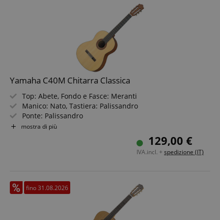
Yamaha C40M Chitarra Classica
Top: Abete, Fondo e Fasce: Meranti
Manico: Nato, Tastiera: Palissandro
Ponte: Palissandro
Scala: 650 mm (25.59")
mostra di più
Meccaniche: cromate
129,00 €
Finitura: Opaca
IVA.incl. +
spedizione (IT)
fino 31.08.2026