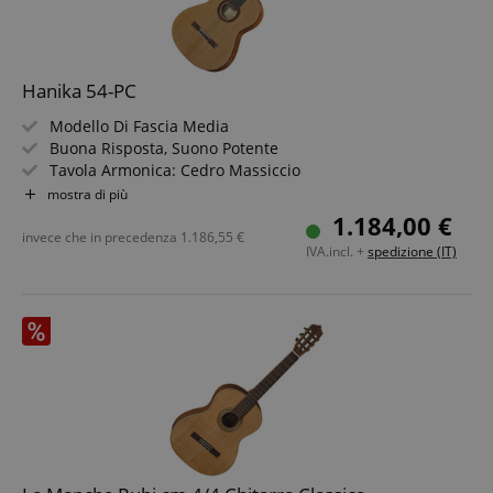
Hanika 54-PC
Modello Di Fascia Media
Buona Risposta, Suono Potente
Tavola Armonica: Cedro Massiccio
Fondo E Fasce: Palissandro Massiccio
mostra di più
Manico: Cedro, Rivestito In Ebano
1.184,00 €
Tastiera: Ebano
invece che in precedenza
1.186,55
€
IVA.incl. +
spedizione (IT)
Colore: Naturale, Satinato
Incluso Gigbag