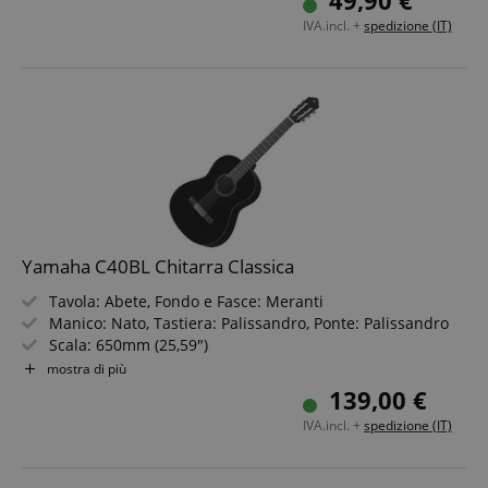
49,90 €
Tastiera in Blackwood
IVA.incl. +
spedizione (IT)
Yamaha C40BL Chitarra Classica
Tavola: Abete, Fondo e Fasce: Meranti
Manico: Nato, Tastiera: Palissandro, Ponte: Palissandro
Scala: 650mm (25,59")
Meccaniche: cromate
mostra di più
Colore: Nero
139,00 €
IVA.incl. +
spedizione (IT)