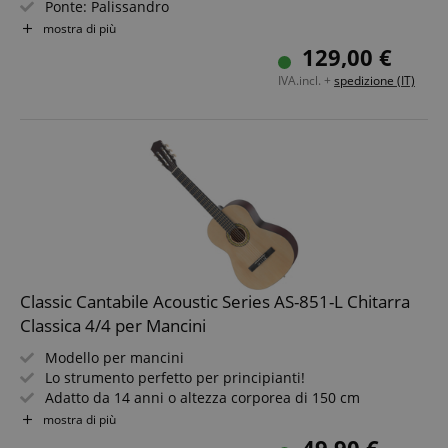
Ponte: Palissandro
Scala: 650mm (25.59")
mostra di più
Meccaniche: cromate
129,00 €
Colore: Natural
IVA.incl. +
spedizione (IT)
Classic Cantabile Acoustic Series AS-851-L Chitarra
Classica 4/4 per Mancini
Modello per mancini
Lo strumento perfetto per principianti!
Adatto da 14 anni o altezza corporea di 150 cm
Taglia 4/4 (lunghezza: 100 cm)
mostra di più
Corpo in tiglio