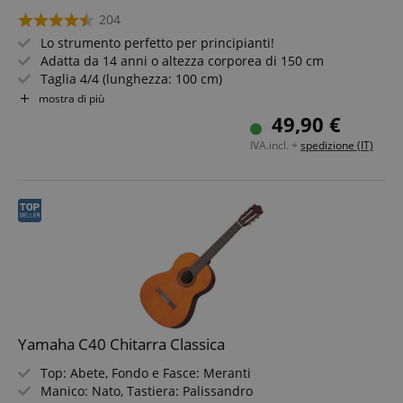
204
Lo strumento perfetto per principianti!
Adatta da 14 anni o altezza corporea di 150 cm
Taglia 4/4 (lunghezza: 100 cm)
Corpo in tiglio
mostra di più
Manico in Blackwood
49,90 €
Corde in nylon
IVA.incl. +
spedizione (IT)
Yamaha C40 Chitarra Classica
Top: Abete, Fondo e Fasce: Meranti
Manico: Nato, Tastiera: Palissandro