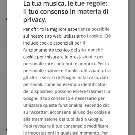
La tua musica, le tue regole:
il tuo consenso in materia di
ENGLISH
privacy.
Ortega R121SNOC Ocean Blue
GERMAN
Family Series
Per offrirti la migliore esperienza possibile
DUTCH
Top: Abete
sul nostro sito web, utilizziamo i cookie. Ciò
Fondo e fasce: Mogano
include cookie essenziali per il
FRENCH
Manico/tastiera: Sonokelin / Mogano
mostra di più
funzionamento tecnico del sito, nonché
Colore e finitura: Ocean Blue, lucido
ITALIAN
255,00 €
cookie per misurare le prestazioni e per
Larghezza capotasto: 48 mm
IVA.incl. +
spedizione (IT)
personalizzare contenuti e annunci. Per la
SPANISH
personalizzazione e l’analisi utilizziamo, tra
gli altri, i servizi di Google. In tal caso, dati
personali, come ad esempio identificatori
del dispositivo, possono essere trasmessi a
Google. Il tuo consenso è necessario per
utilizzare queste funzionalità. Facendo clic
su "Accetta", acconsenti all’uso dei cookie e
alla trasmissione dei tuoi dati a Google.
Puoi revocare il tuo consenso o modificare
Ortega TourPlayer Deluxe Abete Naturale
le impostazioni in qualsiasi momento. Per