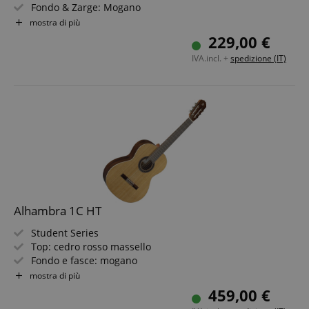
Fondo & Zarge: Mogano
Tastiera/Manico: Sonokelin / Mogano
mostra di più
Colore & Finitura: Naturale, Satinata
229,00 €
Larghezza al capotasto: 48 mm
IVA.incl. +
spedizione (IT)
Alhambra 1C HT
Student Series
Top: cedro rosso massello
Fondo e fasce: mogano
Manico/tastiera: palissandro indiano / mogano
mostra di più
Colore e finitura: naturale, open pore
459,00 €
Custodia inclusa