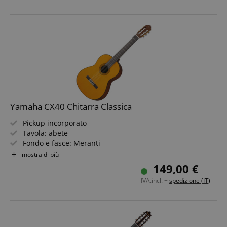
Google Privacy Policy
sid
www.kirstein.it
Yamaha CX40 Chitarra Classica
Pickup incorporato
Tavola: abete
Fondo e fasce: Meranti
Manico: Nato
mostra di più
FPGSID
.kirstein.it
Scala: 650 mm
149,00 €
Colore: naturale lucido
IVA.incl. +
spedizione (IT)