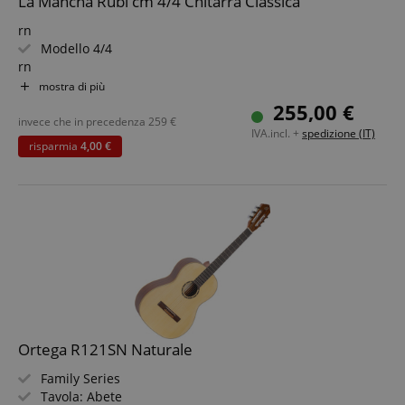
La Mancha Rubi cm 4/4 Chitarra Classica
rn
Modello 4/4
rn
Tavola: cedro canadese massiccio
mostra di più
rn
255,00 €
Manico: Toona Kalantas con rinforzo in carbonio
invece che in precedenza
259
€
IVA.incl. +
spedizione (IT)
rn
risparmia
4,00 €
Fondo e fasce: mogano
rn
Tastiera: ovangkol
rn
Scala: 650 mm
rn
Capotasto e selletto: osso
rn
Ortega R121SN Naturale
Family Series
Tavola: Abete