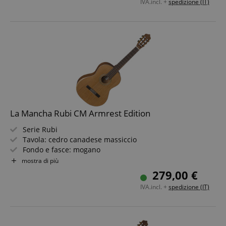
IVA.incl. +
spedizione (IT)
La Mancha Rubi CM Armrest Edition
Serie Rubi
Tavola: cedro canadese massiccio
Fondo e fasce: mogano
Manico/tastiera: ovangkol / toona kalantas
mostra di più
Colore e finitura: naturale opaco poroso
279,00 €
IVA.incl. +
spedizione (IT)