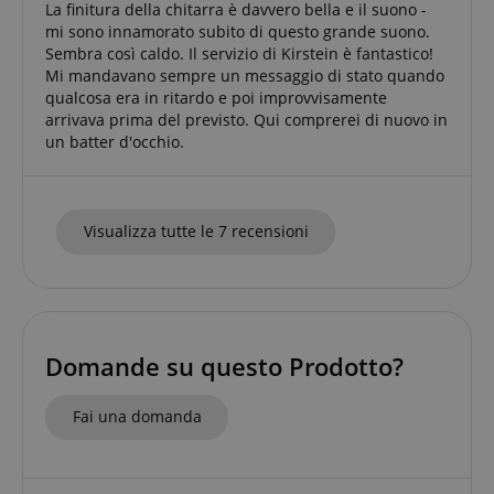
La finitura della chitarra è davvero bella e il suono -
mi sono innamorato subito di questo grande suono.
Sembra così caldo. Il servizio di Kirstein è fantastico!
Mi mandavano sempre un messaggio di stato quando
qualcosa era in ritardo e poi improvvisamente
arrivava prima del previsto. Qui comprerei di nuovo in
FPGSID
.kirstein.it
un batter d'occhio.
Visualizza tutte le 7 recensioni
Fornitore
Fornitore /
Nome
Scadenza
Descrizione
Nome
/
Dominio
Scadenza
Descrizione
Dominio
Fornitore
session-id-time
11 mesi 4
Questo cookie
Amazon.com
Nome
Fornitore /
/
Scadenza
Descrizione
Domande su questo Prodotto?
Nome
Scadenza
Descrizione
settimane
è impostato da
scarab.mayAdd
Inc.
Sessione
Emarsys
Dominio
Dominio
Amazon Pay. I
.amazon.com
.kirstein.it
cookie di
_ga_6FDZC7C8F6
_fbp
.kirstein.it
1 anno 1
2 mesi 4
This cookie is
Utilizzato da
Meta Platform
sessione
Fai una domanda
scarab.profile
.kirstein.it
1 anno
mese
settimane
used by Google
Facebook
Inc.
vengono
Analytics to
per fornire
.kirstein.it
utilizzati dal
persist session
una serie di
server per
state.
prodotti
memorizzare
pubblicitari
informazioni