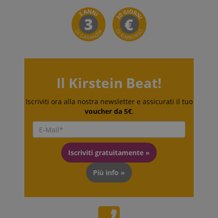
della lingua,
potenzialmente
per fornire
contenuti nella
lingua
memorizzata.
La categoria
ICC qui fornita
si basa su
questo utilizzo.
Il Kirstein Beat!
Iscriviti ora alla nostra newsletter e assicurati il tuo
voucher da 5€
.
Iscriviti gratuitamente »
Più info »