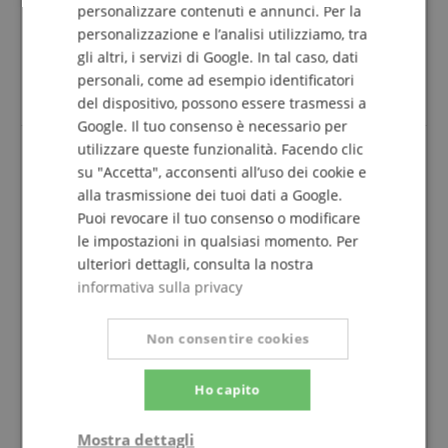
personalizzare contenuti e annunci. Per la
SPANISH
Sfortunatamente, l'ho quasi tenuta ferma per un anno
personalizzazione e l’analisi utilizziamo, tra
perché non sono stata molto disciplinata
nell'esercitarmi, ma quando l'ho tirata fuori ero di
gli altri, i servizi di Google. In tal caso, dati
nuovo piena di amore :D Posso solo raccomandarla a
personali, come ad esempio identificatori
tutti!!!
del dispositivo, possono essere trasmessi a
Google. Il tuo consenso è necessario per
utilizzare queste funzionalità. Facendo clic
su "Accetta", acconsenti all’uso dei cookie e
Baby Taylor BT1e
alla trasmissione dei tuoi dati a Google.
Recensione di
Roland
il 09.04.2023
Puoi revocare il tuo consenso o modificare
Variante
Taylor BT1e Baby
le impostazioni in qualsiasi momento. Per
Questa recensione è stata tradotta automaticamente. Lingua
ulteriori dettagli, consulta la nostra
originale
informativa sulla privacy
acquisto verificato
La Baby Taylor è una bella chitarra da viaggio.
Non consentire cookies
Con l'amplificatore mostra cosa può fare.
Se si abbassa un po' il controllo dei toni e si
aggiungono un po' di acuti all'amplificatore, il suono è
Ho capito
davvero grande e setoso.
La lunghezza ridotta la rende estremamente facile da
Mostra dettagli
suonare.