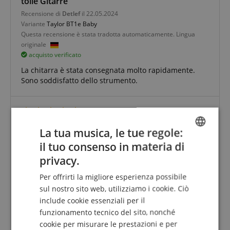
tolle Gitarre
Recensione di
Detlef
il 22.05.2024
Variante
Taylor BT1e Baby
Questa recensione è stata tradotta automaticamente. Lingua
originale
acquisto verificato
La chitarra è stata consegnata molto rapidamente.
Sono soddisfatto dello strumento.
Entusiasta
La tua musica, le tue regole:
Recensione di
Valentin
il 28.03.2024
il tuo consenso in materia di
ENGLISH
Variante
Taylor BT1 Baby
privacy.
Questa recensione è stata tradotta automaticamente. Lingua
GERMAN
originale
Per offrirti la migliore esperienza possibile
acquisto verificato
DUTCH
sul nostro sito web, utilizziamo i cookie. Ciò
Ho questa chitarra da 1 anno e mezzo. Ho deciso di
include cookie essenziali per il
FRENCH
acquistarla perché mi era stata consigliata per le
funzionamento tecnico del sito, nonché
persone più piccole e ne sono assolutamente
ITALIAN
cookie per misurare le prestazioni e per
entusiasta. È bellissima e suona molto bene.