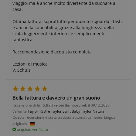
viaggio, ma è anche molto divertente da suonare a
CrossDomainCookieScriptConsent_389
.crossdomain.cookie-
casa.
script.com
sid_key
www.kirstein.it
Ottima fattura, soprattutto per quanto riguarda i tasti,
e anche la suonabilità, grazie alla lunghezza della
CookieScriptConsent
CookieScript
scala leggermente inferiore, è semplicemente
.kirstein.it
fantastica.
Raccomandazione d'acquisto completa
Lezioni di musica
V. Schulz
Google Privacy Policy
Bella fattura e davvero un gran suono
Recensione di
für S.Bartke bei Bamboschek
il 09.12.2020
sid
www.kirstein.it
Variante
Taylor TSBTe Taylor Swift Baby Taylor Natural
Questa recensione è stata tradotta automaticamente. Lingua
originale
acquisto verificato