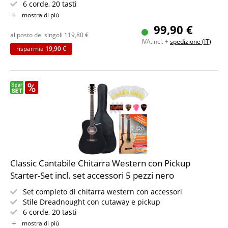
6 corde, 20 tasti
Incl. custodia, plettro, corde di ricambio e diapason
mostra di più
PLUS libro di spartiti per principianti
99,90 €
Colore: bianco
al posto dei singoli
119,80
€
IVA.incl. +
spedizione (IT)
risparmia
19,90 €
Classic Cantabile Chitarra Western con Pickup
Starter-Set incl. set accessori 5 pezzi nero
Set completo di chitarra western con accessori
Stile Dreadnought con cutaway e pickup
6 corde, 20 tasti
Incl. custodia, plettro, corde di ricambio e diapason
mostra di più