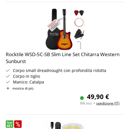
Rocktile WSD-5C-SB Slim Line Set Chitarra Western
Sunburst
Corpo small dreadnought con profondità ridotta
Corpo in tiglio
Manico: Catalpa
Colore & Finitura: Sunburst, lucido
mostra di più
Set con custodia, corde di ricambio, tracolla e plettro
49,90 €
IVA.incl. +
spedizione (IT)