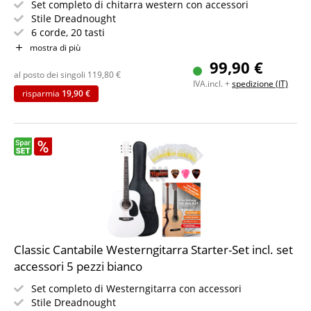
Set completo di chitarra western con accessori
Stile Dreadnought
6 corde, 20 tasti
Include custodia, plettro, corde di ricambio e diapason
mostra di più
IN PIÙ libretto di spartiti per principianti
99,90 €
Colore: naturale
al posto dei singoli
119,80
€
IVA.incl. +
spedizione (IT)
risparmia
19,90 €
Classic Cantabile Westerngitarra Starter-Set incl. set
accessori 5 pezzi bianco
Set completo di Westerngitarra con accessori
Stile Dreadnought