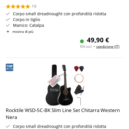
19
Corpo small dreadnought con profondità ridotta
Corpo in tiglio
Manico: Catalpa
Colore & Finitura: Blueburst, Gloss
mostra di più
Set con custodia, corde di ricambio, tracolla e plettri
49,90 €
IVA.incl. +
spedizione (IT)
Rocktile WSD-5C-BK Slim Line Set Chitarra Western
Nera
Corpo small dreadnought con profondità ridotta