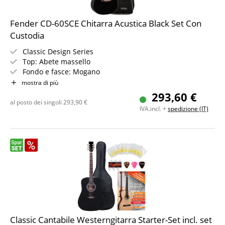
Fender CD-60SCE Chitarra Acustica Black Set Con
Custodia
Classic Design Series
Top: Abete massello
Fondo e fasce: Mogano
Manico/tastiera: Noce / Mogano
mostra di più
Elettronica: Fishman CD-1 preamplificatore, accordatore
293,60 €
integrato
al posto dei singoli
293,90
€
IVA.incl. +
spedizione (IT)
Colore e finitura: Black, lucido
Set risparmio con custodia
Classic Cantabile Westerngitarra Starter-Set incl. set