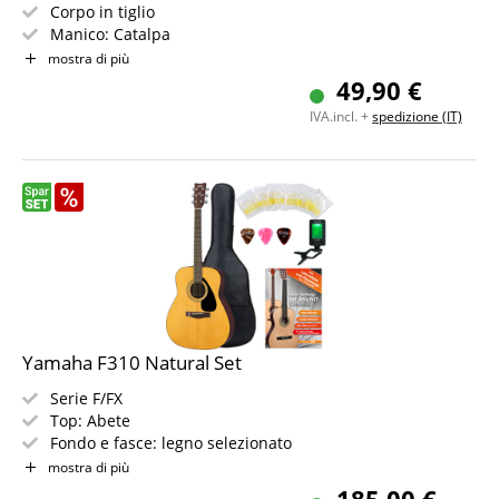
Corpo in tiglio
Manico: Catalpa
Colore & Finitura: Nero, Gloss
mostra di più
Set con borsa, corde di ricambio, tracolla e plettri
49,90 €
IVA.incl. +
spedizione (IT)
Yamaha F310 Natural Set
Serie F/FX
Top: Abete
Fondo e fasce: legno selezionato
Manico e tastiera: palissandro / legno selezionato
mostra di più
Colore e finitura: Natural, lucida