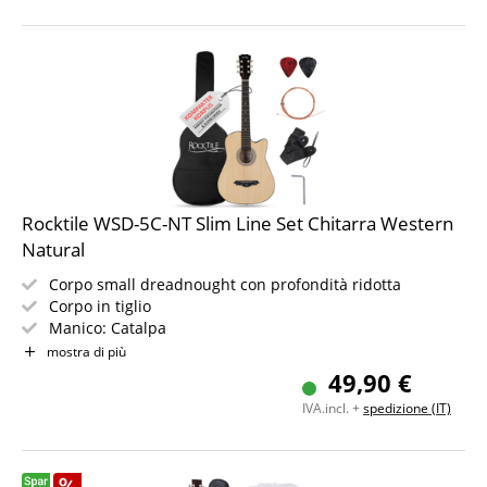
Rocktile WSD-5C-NT Slim Line Set Chitarra Western
Natural
Corpo small dreadnought con profondità ridotta
Corpo in tiglio
Manico: Catalpa
Colore & Finitura: Natural, Gloss
mostra di più
Set con borsa, corde di ricambio, tracolla e plettro
49,90 €
IVA.incl. +
spedizione (IT)