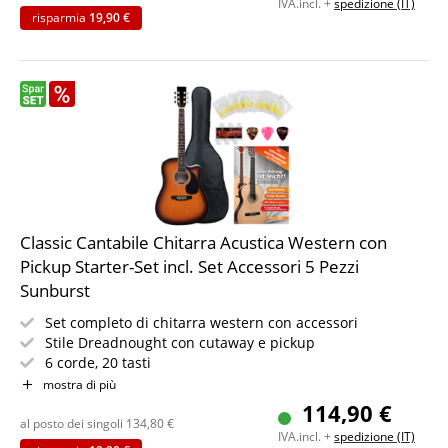
IVA.incl. +
spedizione (IT)
risparmia
19,90 €
Classic Cantabile Chitarra Acustica Western con
Pickup Starter-Set incl. Set Accessori 5 Pezzi
Sunburst
Set completo di chitarra western con accessori
Stile Dreadnought con cutaway e pickup
6 corde, 20 tasti
Incl. custodia, plettri, corde di ricambio e diapason
mostra di più
IN PIÙ libro di spartiti per principianti
114,90 €
Colore: Sunburst
al posto dei singoli
134,80
€
IVA.incl. +
spedizione (IT)