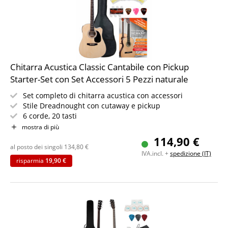
Chitarra Acustica Classic Cantabile con Pickup
Starter-Set con Set Accessori 5 Pezzi naturale
Set completo di chitarra acustica con accessori
Stile Dreadnought con cutaway e pickup
6 corde, 20 tasti
Include custodia, plettri, corde di ricambio e diapason
mostra di più
IN PIÙ libro di spartiti per principianti
114,90 €
Colore: naturale
al posto dei singoli
134,80
€
IVA.incl. +
spedizione (IT)
risparmia
19,90 €