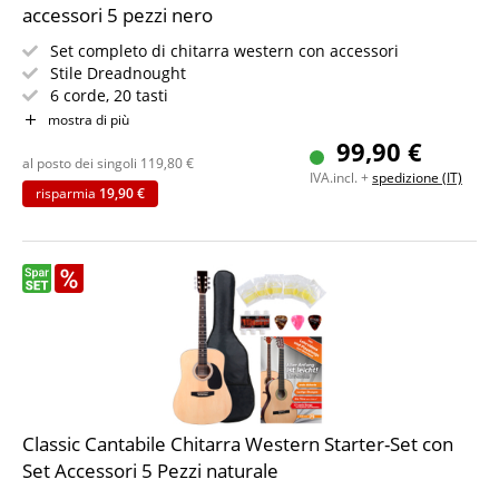
accessori 5 pezzi nero
Set completo di chitarra western con accessori
Stile Dreadnought
6 corde, 20 tasti
Incl. custodia, plettri, corde di ricambio e diapason
mostra di più
PLUS libro di spartiti per principianti
99,90 €
Colore: nero
al posto dei singoli
119,80
€
IVA.incl. +
spedizione (IT)
risparmia
19,90 €
Classic Cantabile Chitarra Western Starter-Set con
Set Accessori 5 Pezzi naturale