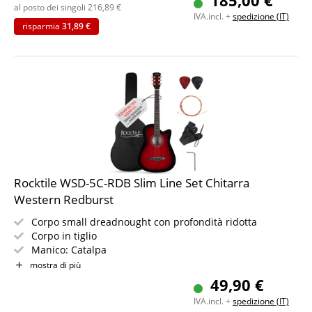
185,00 €
Set risparmio incluso set accessori e accordatore a clip
al posto dei singoli
216,89
€
IVA.incl. +
spedizione (IT)
risparmia
31,89 €
Rocktile WSD-5C-RDB Slim Line Set Chitarra
Western Redburst
Corpo small dreadnought con profondità ridotta
Corpo in tiglio
Manico: Catalpa
Colore & Finitura: Redburst, Gloss
mostra di più
Set incl. custodia, corde di ricambio, tracolla e plettro
49,90 €
IVA.incl. +
spedizione (IT)