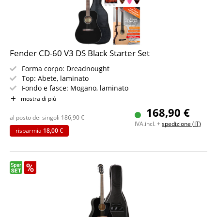
Fender CD-60 V3 DS Black Starter Set
Forma corpo: Dreadnought
Top: Abete, laminato
Fondo e fasce: Mogano, laminato
Manico: Mogano, profilo a C
mostra di più
Manico tastiera: Noce
168,90 €
Elettronica: nessuna
al posto dei singoli
186,90
€
IVA.incl. +
spedizione (IT)
Colore: Black, poliuretano lucido
risparmia
18,00 €
Starter Set con set accessori 5 pezzi per chitarra western