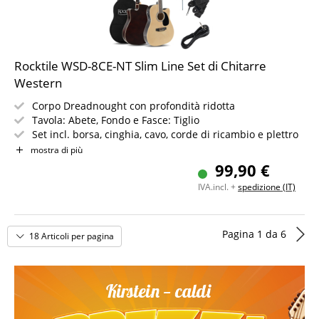
Rocktile WSD-8CE-NT Slim Line Set di Chitarre
Western
Corpo Dreadnought con profondità ridotta
Tavola: Abete, Fondo e Fasce: Tiglio
Set incl. borsa, cinghia, cavo, corde di ricambio e plettro
Manico/tastiera: Noce / Okoume
mostra di più
Sistema pickup con equalizzatore a 4 bande
99,90 €
Colore & finitura: Natural, lucido
IVA.incl. +
spedizione (IT)
Pagina
1
da
6
18 Articoli per pagina