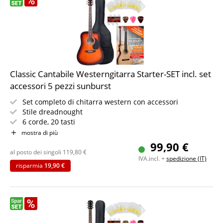
Classic Cantabile Westerngitarra Starter-SET incl. set
accessori 5 pezzi sunburst
Set completo di chitarra western con accessori
Stile dreadnought
6 corde, 20 tasti
Incl. custodia, plettro, corde di ricambio e diapason
mostra di più
IN PIÙ libro di spartiti per principianti
99,90 €
Colore: sunburst
al posto dei singoli
119,80
€
IVA.incl. +
spedizione (IT)
risparmia
19,90 €