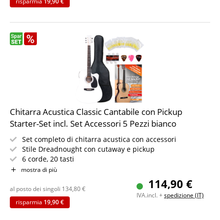
risparmia
19,90 €
Chitarra Acustica Classic Cantabile con Pickup
Starter-Set incl. Set Accessori 5 Pezzi bianco
Set completo di chitarra acustica con accessori
Stile Dreadnought con cutaway e pickup
6 corde, 20 tasti
Incl. custodia, plettri, corde di ricambio e diapason
mostra di più
IN PIÙ libro di spartiti per principianti
114,90 €
Colore: bianco
al posto dei singoli
134,80
€
IVA.incl. +
spedizione (IT)
risparmia
19,90 €