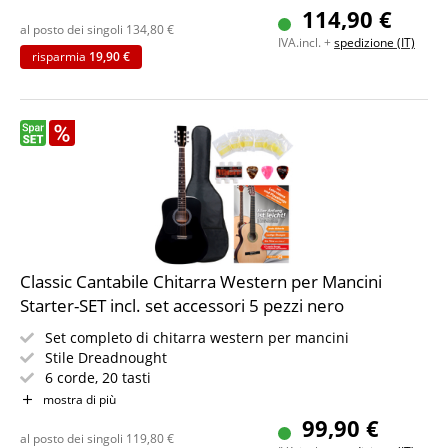
IN PIÙ libro di spartiti per principianti
114,90 €
Colore: nero
al posto dei singoli
134,80
€
IVA.incl. +
spedizione (IT)
risparmia
19,90 €
Classic Cantabile Chitarra Western per Mancini
Starter-SET incl. set accessori 5 pezzi nero
Set completo di chitarra western per mancini
Stile Dreadnought
6 corde, 20 tasti
Incl. custodia, plettro, corde di ricambio e diapason
mostra di più
IN PIÙ spartito per principianti
99,90 €
Colore: nero
al posto dei singoli
119,80
€