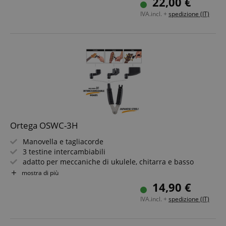
22,00 €
CrossDomainCookieScriptConsent_389
.crossdomain.cookie-
IVA.incl. +
spedizione (IT)
script.com
sid_key
www.kirstein.it
CookieScriptConsent
CookieScript
.kirstein.it
Ortega OSWC-3H
Manovella e tagliacorde
3 testine intercambiabili
Google Privacy Policy
adatto per meccaniche di ukulele, chitarra e basso
estrattore per ponticelli
mostra di più
sid
www.kirstein.it
14,90 €
IVA.incl. +
spedizione (IT)