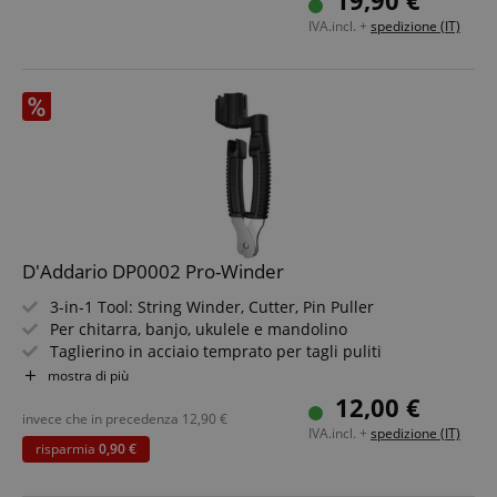
19,90 €
Cuscinetto a sfera veloce e fluido
IVA.incl. +
spedizione (IT)
Testa antigraffio protegge lo strumento da danni
Ben visibile su palchi scuri
D'Addario DP0002 Pro-Winder
3-in-1 Tool: String Winder, Cutter, Pin Puller
Per chitarra, banjo, ukulele e mandolino
Taglierino in acciaio temprato per tagli puliti
Bridge Pin Puller integrato per chitarre acustiche
mostra di più
Design ergonomico per un cambio corde rapido
12,00 €
Compatto, facile da riporre in Case o Gig Bag
invece che in precedenza
12,90
€
IVA.incl. +
spedizione (IT)
risparmia
0,90 €