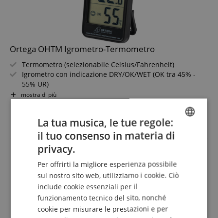
Ortega OHTM Igrometro-Termometro
Termometro (selezionabile Celsius/Fahrenheit)
Igrometro con indicazione DRY/OK/WET (OK tra 45% -
55% UR)
Base integrata, occhiello per appendere, superficie
mostra di più
magnetica
13,90 €
Visualizzazione dell?umidità relativa dell?aria
La tua musica, le tue regole:
IVA.incl. +
spedizione (IT)
il tuo consenso in materia di
ENGLISH
privacy.
GERMAN
Per offrirti la migliore esperienza possibile
DUTCH
sul nostro sito web, utilizziamo i cookie. Ciò
include cookie essenziali per il
FRENCH
funzionamento tecnico del sito, nonché
ITALIAN
cookie per misurare le prestazioni e per