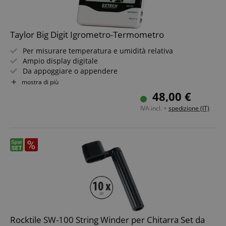
Taylor Big Digit Igrometro-Termometro
Per misurare temperatura e umidità relativa
Ampio display digitale
Da appoggiare o appendere
Visualizzazione Min/Max
mostra di più
Visualizzazione della temperatura in °C o °F
48,00 €
Batteria inclusa
IVA.incl. +
spedizione (IT)
Rocktile SW-100 String Winder per Chitarra Set da