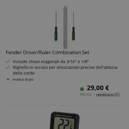
Fender Driver/Ruler Combination Set
Include chiavi esagonali da 3/16" e 1/8"
Righello in acciaio per misurazioni precise dell'altezza
delle corde
Ideale per regolazioni di ponte e capotasto
mostra di più
Realizzato in resistente acciaio inossidabile
29,00 €
Compatto e perfetto da portare con te
IVA.incl. +
spedizione (IT)
Garantisce la suonabilità ottimale del tuo strumento