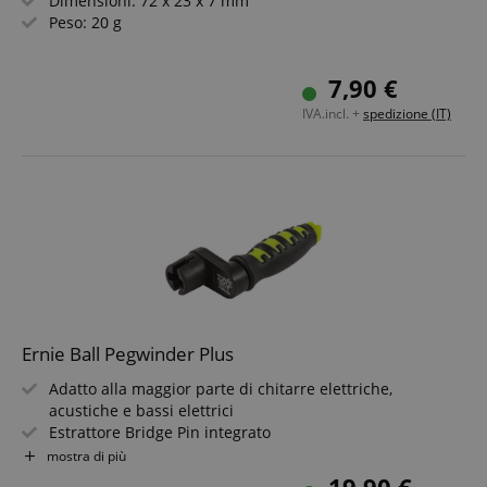
Dimensioni: 72 x 23 x 7 mm
Peso: 20 g
7,90 €
IVA.incl. +
spedizione (IT)
Ernie Ball Pegwinder Plus
Adatto alla maggior parte di chitarre elettriche,
acustiche e bassi elettrici
Estrattore Bridge Pin integrato
Design ergonomico con impugnatura morbida e
mostra di più
confortevole