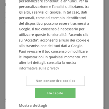
personalizzare contenuti e annunci. Per la
SPANISH
Ernie Ball 4114 Musician's Tool Kit
personalizzazione e l’analisi utilizziamo, tra
gli altri, i servizi di Google. In tal caso, dati
Kit tutto-in-uno per musicisti
Perfetto per l'uso in tour
personali, come ad esempio identificatori
Include tutto per pulizia, manutenzione & piccole
del dispositivo, possono essere trasmessi a
riparazioni
mostra di più
Google. Il tuo consenso è necessario per
Ideale anche come regalo
39,00 €
utilizzare queste funzionalità. Facendo clic
su "Accetta", acconsenti all’uso dei cookie e
IVA.incl. +
spedizione (IT)
alla trasmissione dei tuoi dati a Google.
Puoi revocare il tuo consenso o modificare
le impostazioni in qualsiasi momento. Per
ulteriori dettagli, consulta la nostra
informativa sulla privacy
Non consentire cookies
Ho capito
Tappetino da Lavoro Ortega per Strumenti con
Supporto per Manico
Mostra dettagli
Supporto multifunzione per manico - adatto alla maggior