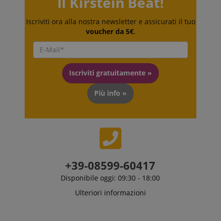
Il Kirstein Beat!
potenzialmente
per fornire
contenuti nella
Iscriviti ora alla nostra newsletter e assicurati il tuo
lingua
voucher da 5€
.
memorizzata.
La categoria
ICC qui fornita
si basa su
questo utilizzo.
Iscriviti gratuitamente »
Più info »
+39-08599-60417
Disponibile oggi: 09:30 - 18:00
Ulteriori informazioni