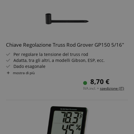
Chiave Regolazione Truss Rod Grover GP150 5/16"
Per regolare la tensione del truss rod
Adatta, tra gli altri, a modelli Gibson, ESP, ecc.
Dado esagonale
Con cacciavite a croce
mostra di più
Dimensione: 5/16" (7,94 mm)
8,70 €
IVA.incl. +
spedizione (IT)