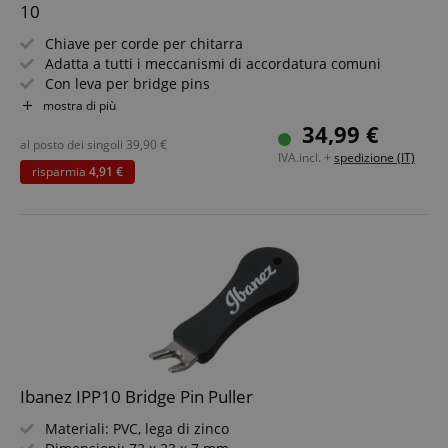
10
Chiave per corde per chitarra
Adatta a tutti i meccanismi di accordatura comuni
Con leva per bridge pins
10 pezzi in conveniente set
mostra di più
34,99 €
al posto dei singoli
39,90
€
IVA.incl. +
spedizione (IT)
risparmia
4,91 €
Ibanez IPP10 Bridge Pin Puller
Materiali: PVC, lega di zinco