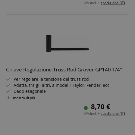
IVA.incl. +
spedizione (IT)
Chiave Regolazione Truss Rod Grover GP140 1/4"
Per regolare la tensione del truss rod
Adatta, tra gli altri, a modelli Taylor, Fender, ecc.
Dado esagonale
Con cacciavite a croce
mostra di più
Dimensione: 1/4" (6,35 mm)
8,70 €
IVA.incl. +
spedizione (IT)