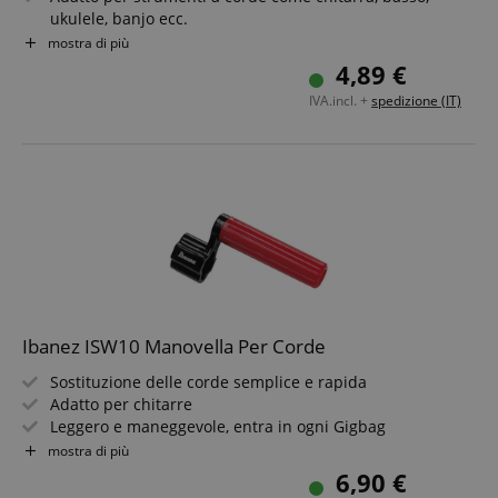
ukulele, banjo ecc.
Regolazione dell?altezza delle corde, distanza pickup,
mostra di più
distanza corde e altro
4,89 €
Anche per misurare la profondità delle scanalature della
IVA.incl. +
spedizione (IT)
sella o dei tasti
Scala millimetrica con suddivisione da 0,5 mm e scala in
pollici
Ibanez ISW10 Manovella Per Corde
Sostituzione delle corde semplice e rapida
Adatto per chitarre
Leggero e maneggevole, entra in ogni Gigbag
Colore: Nero/Rosso
mostra di più
6,90 €