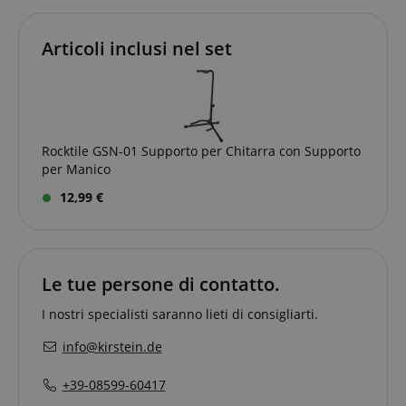
Nome
Fornitore / Dominio
S
CrossDomainCookieScriptConsent_389
.crossdomain.cookie-
Articoli inclusi nel set
script.com
sid_key
www.kirstein.it
CookieScriptConsent
CookieScript
.kirstein.it
Rocktile GSN-01 Supporto per Chitarra con Supporto
per Manico
12,99 €
Le tue persone di contatto.
Google Privacy Policy
I nostri specialisti saranno lieti di consigliarti.
sid
www.kirstein.it
info@kirstein.de
+39-08599-60417