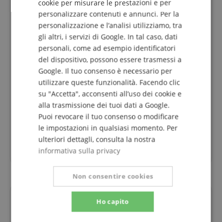
cookie per misurare le prestazioni e per
personalizzare contenuti e annunci. Per la
SPANISH
personalizzazione e l’analisi utilizziamo, tra
Supporto per chitarra
gli altri, i servizi di Google. In tal caso, dati
Recensione di
Pierre
il 11.02.2020
personali, come ad esempio identificatori
Questa recensione è stata tradotta automaticamente. Lingua
del dispositivo, possono essere trasmessi a
originale
acquisto verificato
Google. Il tuo consenso è necessario per
utilizzare queste funzionalità. Facendo clic
Recentemente ho comprato il supporto per chitarra
su "Accetta", acconsenti all’uso dei cookie e
rocktile GSN -01 con supporto per il manico in set di 3
pezzi
alla trasmissione dei tuoi dati a Google.
La spedizione è arrivata dopo pochi giorni e tutto era
Puoi revocare il tuo consenso o modificare
ben imballato
le impostazioni in qualsiasi momento. Per
L'articolo stesso è di super qualità
ulteriori dettagli, consulta la nostra
Posso raccomandare a tutti
informativa sulla privacy
Pierre
Non consentire cookies
Domande su questo Prodotto?
Ho capito