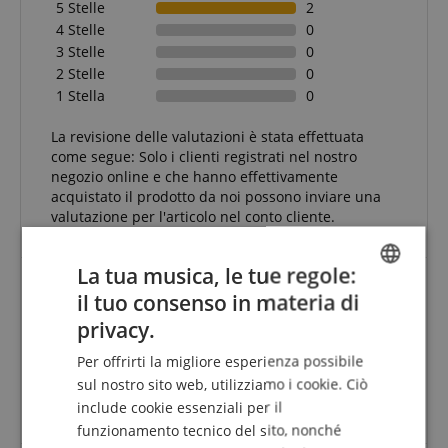
5 Stelle
2
4 Stelle
0
3 Stelle
0
2 Stelle
0
1 Stella
0
La revisione delle valutazioni è stata effettuata
come segue: Solo i clienti registrati nel nostro
negozio online e che hanno effettivamente
acquistato il prodotto da noi possono inviare una
valutazione per l'articolo nel conto cliente.
La tua musica, le tue regole:
il tuo consenso in materia di
ENGLISH
Ottimo
privacy.
GERMAN
Recensione di
Giusto
il 25.10.2018
Per offrirti la migliore esperienza possibile
acquisto verificato
DUTCH
sul nostro sito web, utilizziamo i cookie. Ciò
Confezione perfetta, arrivo velocissimo, prodotto come
include cookie essenziali per il
FRENCH
specificato. Direi ottimo, grazie
funzionamento tecnico del sito, nonché
ITALIAN