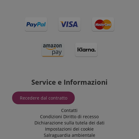
preferenze
della lingua,
potenzialmente
per fornire
contenuti nella
lingua
memorizzata.
La categoria
ICC qui fornita
si basa su
questo utilizzo.
Service e Informazioni
Recedere dal contratto
Contatti
Condizioni
Diritto di recesso
Dichiarazione sulla tutela dei dati
Impostazioni dei cookie
Salraguardia ambientale