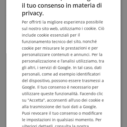
possono essere attaccate alla chitarra in buona
il tuo consenso in materia di
ENGLISH
misura. L'acquisto è valso la pena.
privacy.
GERMAN
Per offrirti la migliore esperienza possibile
DUTCH
sul nostro sito web, utilizziamo i cookie. Ciò
Recensione di
Stefan
il 14.03.2026
include cookie essenziali per il
FRENCH
Variante
Ernie Ball 5371 Tracolla Jacquard Purple Pleasant
funzionamento tecnico del sito, nonché
Pheasant
ITALIAN
cookie per misurare le prestazioni e per
Questa recensione è stata tradotta automaticamente. Lingua
personalizzare contenuti e annunci. Per la
SPANISH
originale
personalizzazione e l’analisi utilizziamo, tra
acquisto verificato
gli altri, i servizi di Google. In tal caso, dati
personali, come ad esempio identificatori
del dispositivo, possono essere trasmessi a
Google. Il tuo consenso è necessario per
Bellissima cintura
utilizzare queste funzionalità. Facendo clic
Recensione di
Thomas
il 28.12.2025
su "Accetta", acconsenti all’uso dei cookie e
Variante
Ernie Ball 4151 Royal Orleans Jacquard Tracolla Per
alla trasmissione dei tuoi dati a Google.
Chitarra
Puoi revocare il tuo consenso o modificare
Questa recensione è stata tradotta automaticamente. Lingua
originale
le impostazioni in qualsiasi momento. Per
acquisto verificato
ulteriori dettagli, consulta la nostra