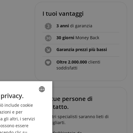
I tuoi vantaggi
3 anni
di garanzia
30 giorni
Money Back
Garanzia prezzi più bassi
Oltre 2.000.000
clienti
soddisfatti
 privacy.
Le tue persone di
Ciò include cookie
ENGLISH
contatto.
azioni e per
GERMAN
I nostri specialisti saranno lieti di
li altri, i servizi
consigliarti.
DUTCH
 possono essere
acendo clic su