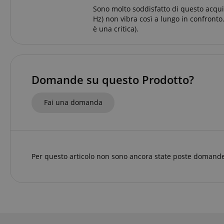
_ga
session-id-apay
Sono molto soddisfatto di questo acqui
IDE
Go
.do
Hz) non vibra così a lungo in confronto
è una critica).
apay-session-
set
MUID
Mi
Co
.b
aHistoryArticles
_gcl_au
Go
.ki
Domande su questo Prodotto?
scarab.visitor
Em
session-token
.ki
Fai una domanda
_uetsid
Mi
session-id
Co
.ki
_uetvid
Mi
Co
amazon-pay-
.ki
Per questo articolo non sono ancora state poste domande
connectedAuth
FPID
.ki
language
FPLC
.ki