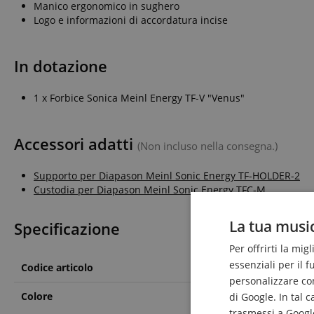
Manico ergonomico in sughero
Logo e informazioni di accordatura incise
In dotazione
1 x Forbice Sonica Meinl Energy TF-V "Venus"
Accessori adatti
(Non incluso nella consegna.)
Supporto per Diapason Meinl Sonic Energy TF-HOLDER-2
Custodia per Diapason Meinl Sonic Energy TFC-M
La tua music
Specificazione
Per offrirti la mig
essenziali per il 
Codice articolo
00075643
personalizzare cont
Colore
Argento
di Google. In tal 
trasmessi a Google