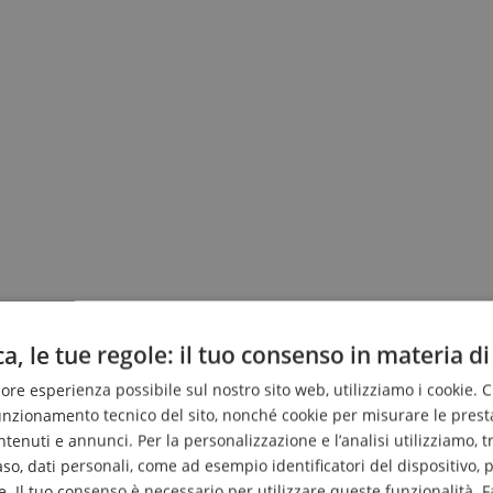
a, le tue regole: il tuo consenso in materia di
liore esperienza possibile sul nostro sito web, utilizziamo i cookie. 
funzionamento tecnico del sito, nonché cookie per misurare le prest
enuti e annunci. Per la personalizzazione e l’analisi utilizziamo, tra g
caso, dati personali, come ad esempio identificatori del dispositivo,
. Il tuo consenso è necessario per utilizzare queste funzionalità. F