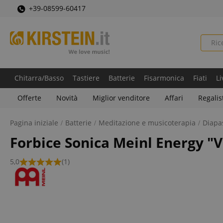
+39-08599-60417
Chitarra/Basso
Tastiere
Batterie
Fisarmonica
Fiati
Li
Offerte
Novità
Miglior venditore
Affari
Regalis
Pagina iniziale
Batterie
Meditazione e musicoterapia
Diapa
Forbice Sonica Meinl Energy "
5,0
(1)