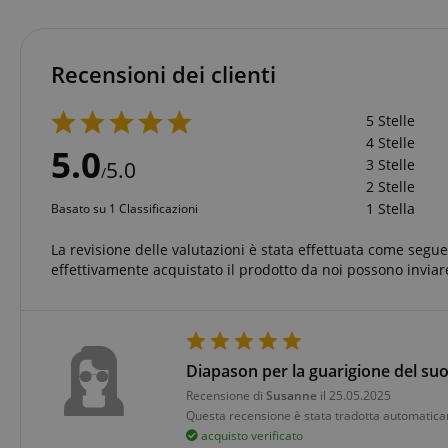
sid_key
Recensioni dei clienti
CookieScriptConse
5 Stelle
4 Stelle
5.0
sid
3 Stelle
5.0
/
2 Stelle
1 Stella
Basato su 1 Classificazioni
FPGSID
La revisione delle valutazioni è stata effettuata come segue:
effettivamente acquistato il prodotto da noi possono inviare
Nome
Nome
scarab.mayAdd
Nome
For
Diapason per la guarigione del su
Nome
Do
session-id-time
Recensione di
Susanne
il 25.05.2025
scarab.profile
_ga_6FDZC7C8F6
_fbp
Me
Questa recensione è stata tradotta automatica
Inc
acquisto verificato
.ki