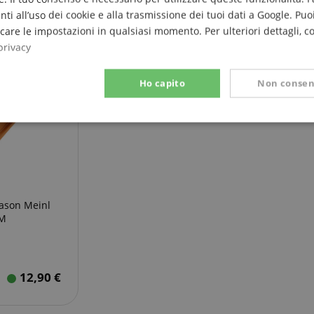
nti all’uso dei cookie e alla trasmissione dei tuoi dati a Google. Puoi
are le impostazioni in qualsiasi momento. Per ulteriori dettagli, c
privacy
Ho capito
Non consen
e
Prestazione
Targeting
Funzionalità
ason Meinl
-M
ettamente necessario
Prestazione
Targeting
Funzionalità
Non classif
 necessari consentono funzionalità del sito Web principale come l'accesso degli utenti e
 Web non può essere utilizzato correttamente senza i cookie strettamente necessari.
12,90
€
Fornitore / Dominio
Scadenza
Descrizione
ScriptConsent_389
.crossdomain.cookie-
1 anno 1