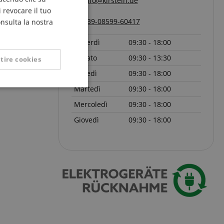
info@kirstein.de
FRENCH
 revocare il tuo
ITALIAN
+39-08599-60417
onsulta la nostra
Pagina
1
da
1
SPANISH
Venerdì
09:30 - 18:00
Sabato
09:30 - 13:30
tire cookies
Lunedì
09:30 - 18:00
Martedì
09:30 - 18:00
Non classificati
Mercoledì
09:30 - 18:00
Giovedì
09:30 - 18:00
icati
 la gestione