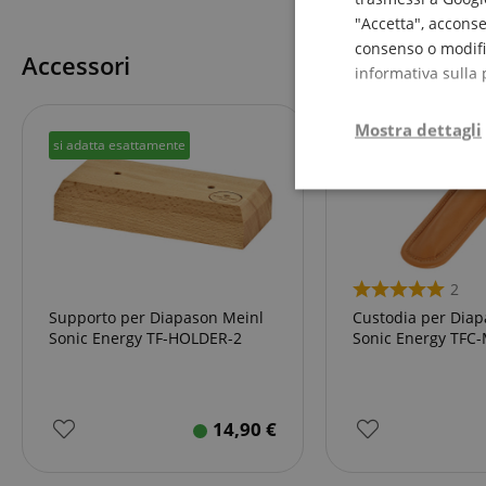
"Accetta", acconse
consenso o modific
Accessori
informativa sulla 
Mostra dettagli
si adatta esattamente
si adatta esattament
Strettamente
necessario
2
Supporto per Diapason Meinl
Custodia per Diap
Sonic Energy TF-HOLDER-2
Sonic Energy TFC
Str
I cookie strettamente
dell'account. Il sito
14,90
€
Nome
CrossDomainCookie