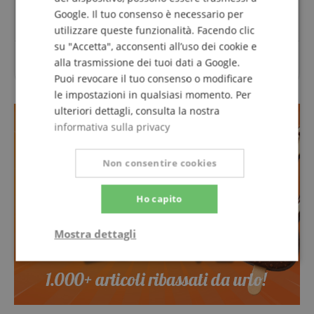
Fai una domanda
Google. Il tuo consenso è necessario per
utilizzare queste funzionalità. Facendo clic
su "Accetta", acconsenti all’uso dei cookie e
Per questo articolo non sono ancora state poste
alla trasmissione dei tuoi dati a Google.
domande.
Puoi revocare il tuo consenso o modificare
le impostazioni in qualsiasi momento. Per
ulteriori dettagli, consulta la nostra
informativa sulla privacy
Non consentire cookies
Ho capito
Mostra dettagli
Strettamente
Prestazione
necessario