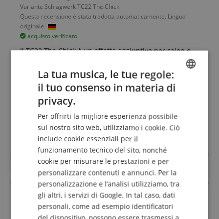
Variante
Schlagwerk TC22 The Chick
Questa recensione è stata tradotta automaticamente. Lingua
originale
acquisto verificato
Il TC22 The Chick è un effetto aggiuntivo per cajon o
altri strumenti a percussione.
Può aderire magneticamente o essere attaccato allo
La tua musica, le tue regole:
"strumento portante" con il velcro
il tuo consenso in materia di
ENGLISH
privacy.
Se viene suonato con le mani o con le bacchette (in
GERMAN
alternativa bacchette, spazzole), reagisce direttamente
Per offrirti la migliore esperienza possibile
con un suono che sta tra lo shaker e il crasher
DUTCH
sul nostro sito web, utilizziamo i cookie. Ciò
La risposta è molto sensibile
include cookie essenziali per il
FRENCH
La lavorazione è di alto livello
funzionamento tecnico del sito, nonché
ITALIAN
cookie per misurare le prestazioni e per
personalizzare contenuti e annunci. Per la
SPANISH
personalizzazione e l’analisi utilizziamo, tra
gli altri, i servizi di Google. In tal caso, dati
Domande su questo Prodotto?
personali, come ad esempio identificatori
del dispositivo, possono essere trasmessi a