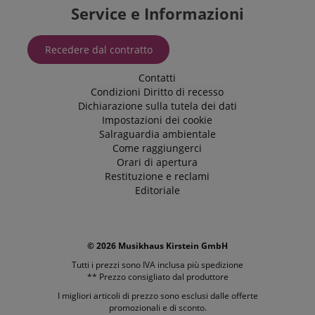
Service e Informazioni
amazon-pay-
Sessione
Amazon
_uetvid
1 anno
This is a
Microsoft
connectedAuth
www.kirstein.it
cookie
Corporation
utilised by
.kirstein.it
language
www.kirstein.it
Sessione
Esistono molti
Recedere dal contratto
Microsoft
tipi diversi di
Bing Ads and
cookie associati
is a tracking
Contatti
a questo nome
cookie. It
e in genere si
allows us to
Condizioni
Diritto di recesso
consiglia di
engage with
Dichiarazione sulla tutela dei dati
dare
a user that
un'occhiata più
has
Impostazioni dei cookie
dettagliata a
previously
Salraguardia ambientale
come viene
visited our
utilizzato su un
Come raggiungerci
website.
determinato
Orari di apertura
sito web.
FPID
.kirstein.it
1 anno 1
Restituzione e reclami
Tuttavia, nella
mese
maggior parte
Editoriale
dei casi, verrà
FPLC
.kirstein.it
20 ore
probabilmente
utilizzato per
memorizzare le
preferenze
della lingua,
© 2026 Musikhaus Kirstein GmbH
potenzialmente
Tutti i prezzi sono IVA inclusa più
spedizione
per fornire
contenuti nella
** Prezzo consigliato dal produttore
lingua
memorizzata.
I migliori articoli di prezzo sono esclusi dalle offerte
La categoria
promozionali e di sconto.
ICC qui fornita