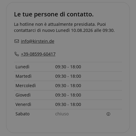
Targeting
Funzionalità
Non
classificati
Le tue persone di contatto.
La hotline non è attualmente presidiata. Puoi
contattarci di nuovo Lunedì 10.08.2026 alle 09:30.
info@kirstein.de
+39-08599-60417
Strettamente necessario
Prestazione
Targeting
Funzionalità
Non classificati
Lunedì
09:30 - 18:00
I cookie strettamente necessari consentono
Martedì
09:30 - 18:00
funzionalità del sito Web principale come l'accesso
degli utenti e la gestione dell'account. Il sito Web
Mercoledì
09:30 - 18:00
non può essere utilizzato correttamente senza i
cookie strettamente necessari.
Giovedì
09:30 - 18:00
Nome
Fornitore / Dominio
S
Venerdì
09:30 - 18:00
CrossDomainCookieScriptConsent_389
.crossdomain.cookie-
Sabato
chiuso
script.com
sid_key
www.kirstein.it
CookieScriptConsent
CookieScript