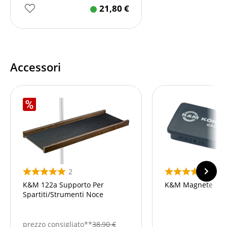
21,80
€
Accessori
2
3
K&M 122a Supporto Per
K&M Magnete 115
Spartiti/Strumenti Noce
prezzo consigliato**
38,90
€