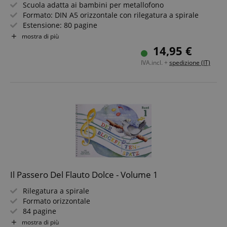
Scuola adatta ai bambini per metallofono
Formato: DIN A5 orizzontale con rilegatura a spirale
Estensione: 80 pagine
Include CD
mostra di più
Editore Voggenreiter
14,95 €
IVA.incl. +
spedizione (IT)
Il Passero Del Flauto Dolce - Volume 1
Rilegatura a spirale
Formato orizzontale
84 pagine
Illustrazioni a colori su tutte le pagine
mostra di più