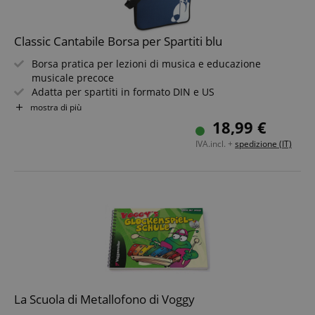
Classic Cantabile Borsa per Spartiti blu
Borsa pratica per lezioni di musica e educazione
musicale precoce
Adatta per spartiti in formato DIN e US
Maniglia e tracolla removibile
mostra di più
Con tasche interne per penne e altri accessori
18,99 €
Bellissimo design con nota sedicesima bianca
IVA.incl. +
spedizione (IT)
Colore: blu
La Scuola di Metallofono di Voggy