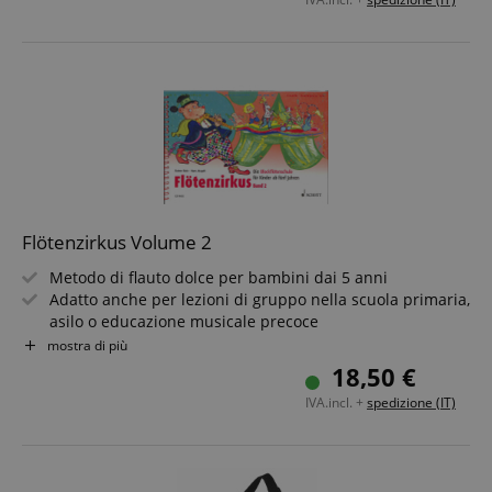
Flötenzirkus Volume 2
Metodo di flauto dolce per bambini dai 5 anni
Adatto anche per lezioni di gruppo nella scuola primaria,
asilo o educazione musicale precoce
Per flauti dolci soprano o contralto
mostra di più
Con tabella delle diteggiature pieghevole
18,50 €
Difficoltà: facile
IVA.incl. +
spedizione (IT)
Rilegatura a spirale, formato orizzontale, 80 pagine