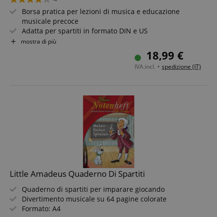
Borsa pratica per lezioni di musica e educazione
musicale precoce
Adatta per spartiti in formato DIN e US
Manico e tracolla removibile
mostra di più
Con tasche interne per penne e altri accessori
18,99 €
Bellissimo design con nota sedicesima bianca
IVA.incl. +
spedizione (IT)
Colore: rosa
Little Amadeus Quaderno Di Spartiti
Quaderno di spartiti per imparare giocando
Divertimento musicale su 64 pagine colorate
Formato: A4