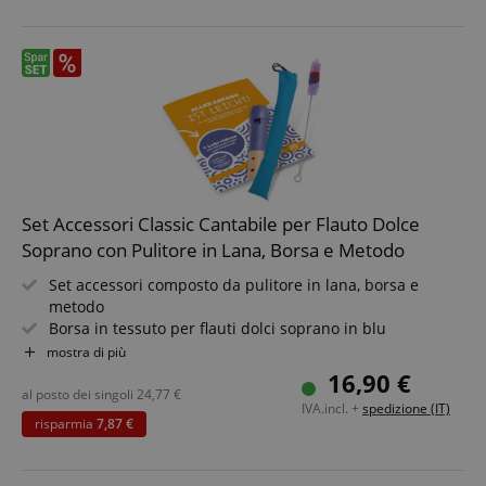
Set Accessori Classic Cantabile per Flauto Dolce
Soprano con Pulitore in Lana, Borsa e Metodo
Set accessori composto da pulitore in lana, borsa e
metodo
Borsa in tessuto per flauti dolci soprano in blu
Lunghezza: 37 cm
mostra di più
Metodo per principianti
16,90 €
Il flauto dolce
non è incluso!
al posto dei singoli
24,77
€
IVA.incl. +
spedizione (IT)
risparmia
7,87 €