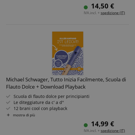
Per diteggiatura barocca e tedesca
14,50 €
IVA.incl. +
spedizione (IT)
Michael Schwager, Tutto Inizia Facilmente, Scuola di
Flauto Dolce + Download Playback
Scuola di flauto dolce per principianti
Le diteggiature da c' a d''
12 brani cool con playback
Formato DIN A4, 32 pagine
mostra di più
Video e PlayAlongs di tutti i brani in download
14,99 €
IVA.incl. +
spedizione (IT)