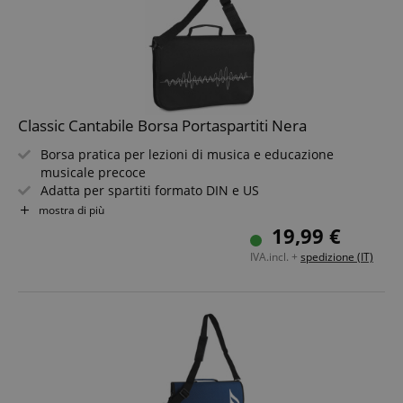
Classic Cantabile Borsa Portaspartiti Nera
Borsa pratica per lezioni di musica e educazione
musicale precoce
Adatta per spartiti formato DIN e US
Manico e tracolla removibile
mostra di più
Con tasche interne per penne e altri accessori
19,99 €
Bellissimo design con onde sonore bianche
IVA.incl. +
spedizione (IT)
Colore: nero