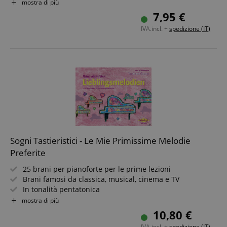
Tanta gioia nel disegnare, indovinare e suonare
mostra di più
7,95 €
IVA.incl. +
spedizione (IT)
Sogni Tastieristici - Le Mie Primissime Melodie
Preferite
25 brani per pianoforte per le prime lezioni
Brani famosi da classica, musical, cinema e TV
In tonalità pentatonica
Voce di accompagnamento per ogni brano
mostra di più
Di Anne Terzibaschitsch
10,80 €
IVA.incl. +
spedizione (IT)