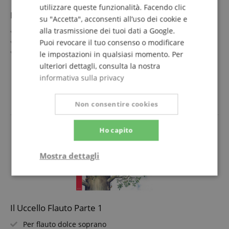
utilizzare queste funzionalità. Facendo clic
Inizio Precoce al Violino Volume 1
su "Accetta", acconsenti all’uso dei cookie e
alla trasmissione dei tuoi dati a Google.
Metodo di violino per bambini dai 4 anni
Di Egon Sassmannshaus
Puoi revocare il tuo consenso o modificare
Estensione: 64 pagine
le impostazioni in qualsiasi momento. Per
ulteriori dettagli, consulta la nostra
informativa sulla privacy
19,95 €
IVA.incl. +
spedizione (IT)
Non consentire cookies
Ho capito
Mostra dettagli
Strettamente
Prestazione
necessario
Il Uccello Flauto Parte 1
Per flauto dolce soprano
Targeting
Funzionalità
Non