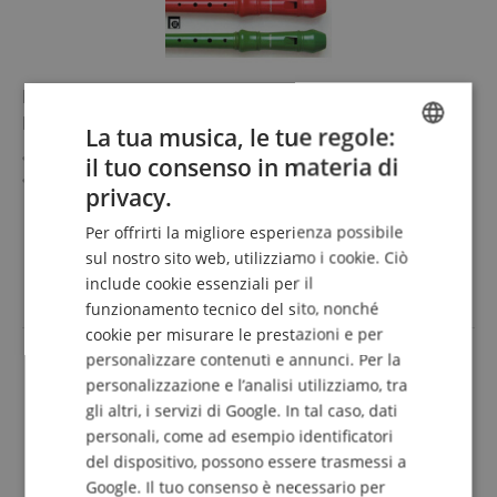
Hans Bodenmann - ABC Del Flauto Dolce Per Flauti
In C
La tua musica, le tue regole:
Corretta postura del corpo e dello strumento
il tuo consenso in materia di
ENGLISH
Il gioco con note singole, doppie, triple e quadruple e
privacy.
pause
GERMAN
Note e pause da ottavo
mostra di più
Per offrirti la migliore esperienza possibile
Canzoni per bambini e popolari
DUTCH
9,95 €
sul nostro sito web, utilizziamo i cookie. Ciò
Melodie classiche
include cookie essenziali per il
FRENCH
IVA.incl. +
spedizione (IT)
funzionamento tecnico del sito, nonché
ITALIAN
cookie per misurare le prestazioni e per
personalizzare contenuti e annunci. Per la
SPANISH
personalizzazione e l’analisi utilizziamo, tra
gli altri, i servizi di Google. In tal caso, dati
personali, come ad esempio identificatori
del dispositivo, possono essere trasmessi a
Google. Il tuo consenso è necessario per