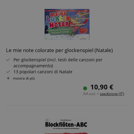
Le mie note colorate per glockenspiel (Natale)
Per glockenspiel (incl. testi delle canzoni per
accompagnamento)
13 popolari canzoni di Natale
Arrangiato da Claudia Saxinger
mostra di più
Livello di difficoltà: molto facile
10,90 €
Include adesivi colorati, anche per altri strumenti
IVA.incl. +
spedizione (IT)