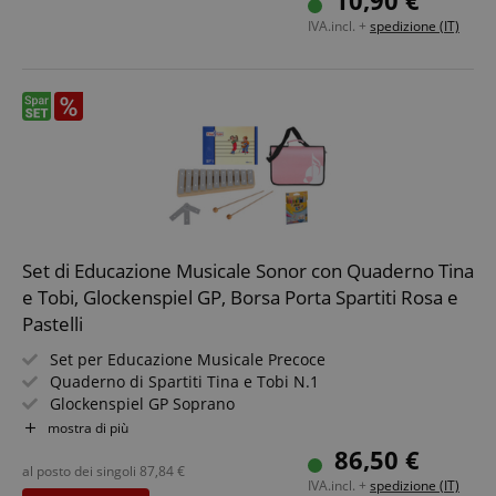
10,90 €
IVA.incl. +
spedizione (IT)
Google Privacy Policy
sid
www.kirstein.it
Set di Educazione Musicale Sonor con Quaderno Tina
e Tobi, Glockenspiel GP, Borsa Porta Spartiti Rosa e
Pastelli
Set per Educazione Musicale Precoce
Quaderno di Spartiti Tina e Tobi N.1
Glockenspiel GP Soprano
12 Pastelli a Cera
mostra di più
Borsa Rosa con Tracolla
86,50 €
FPGSID
.kirstein.it
al posto dei singoli
87,84
€
IVA.incl. +
spedizione (IT)