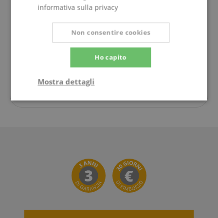
Sabato
09:30 - 13:30
informativa sulla privacy
Lunedì
09:30 - 18:00
Martedì
09:30 - 18:00
Non consentire cookies
Mercoledì
09:30 - 18:00
Ho capito
Giovedì
09:30 - 18:00
Venerdì
09:30 - 18:00
Mostra dettagli
Strettamente
Prestazione
necessario
Targeting
Funzionalità
Non
classificati