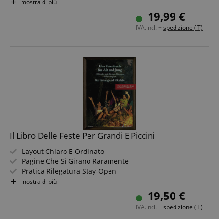
Estensione: 144 pagine
mostra di più
Lingua: Inglese
19,99 €
IVA.incl. +
spedizione (IT)
Il Libro Delle Feste Per Grandi E Piccini
Layout Chiaro E Ordinato
Pagine Che Si Girano Raramente
Pratica Rilegatura Stay-Open
Formato Tascabile Per Libri Di Canzoni
mostra di più
Tutti Gli Accordi Con Diagrammi
19,50 €
Con Pattern Di Accompagnamento Per Tutte Le Canzoni
IVA.incl. +
spedizione (IT)
Di Sebastian Müller