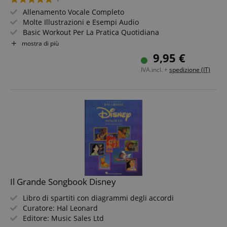
Allenamento Vocale Completo
Molte Illustrazioni e Esempi Audio
Basic Workout Per La Pratica Quotidiana
53 Tracce Audio Da Scaricare
mostra di più
9,95 €
IVA.incl. +
spedizione (IT)
Il Grande Songbook Disney
Libro di spartiti con diagrammi degli accordi
Curatore: Hal Leonard
Editore: Music Sales Ltd