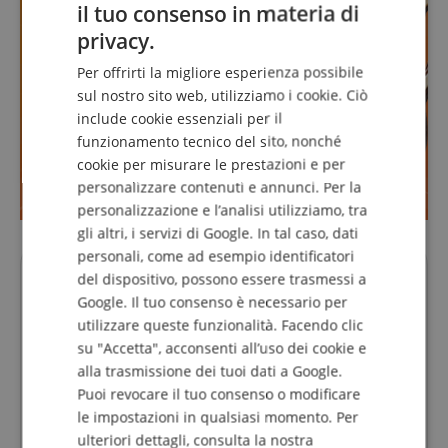
il tuo consenso in materia di
ENGLISH
privacy.
GERMAN
Per offrirti la migliore esperienza possibile
DUTCH
sul nostro sito web, utilizziamo i cookie. Ciò
include cookie essenziali per il
FRENCH
funzionamento tecnico del sito, nonché
ITALIAN
cookie per misurare le prestazioni e per
personalizzare contenuti e annunci. Per la
SPANISH
personalizzazione e l’analisi utilizziamo, tra
gli altri, i servizi di Google. In tal caso, dati
personali, come ad esempio identificatori
Le tue persone di contatto.
del dispositivo, possono essere trasmessi a
Google. Il tuo consenso è necessario per
La hotline non è attualmente presidiata. Puoi
utilizzare queste funzionalità. Facendo clic
contattarci di nuovo Lunedì 10.08.2026 alle 09:30.
su "Accetta", acconsenti all’uso dei cookie e
info@kirstein.de
alla trasmissione dei tuoi dati a Google.
Puoi revocare il tuo consenso o modificare
+39-08599-60417
le impostazioni in qualsiasi momento. Per
ulteriori dettagli, consulta la nostra