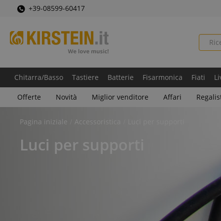
+39-08599-60417
Chitarra/Basso
Tastiere
Batterie
Fisarmonica
Fiati
Li
Offerte
Novità
Miglior venditore
Affari
Regalis
Pagina iniziale
Accessoristica
Luci per supporti
Luci per supporti