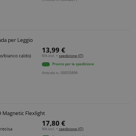
ato dal servizio
dare le preferenze
isitatori. È
i cookie di Cookie-
tamente.
ada per Leggio
ie molto comune,
13,99 €
ie di sessione è
o/bianco caldo)
IVA.incl. +
spedizione (IT)
ato per la gestione
Pronto per la spedizione
erve user session
Articolo n.: 00055896
izione
Magnetic Flexlight
sessione vengono
17,80 €
ttività della pagina
e.
ubblicitari come
dere da dove si
precisa
IVA.incl. +
spedizione (IT)