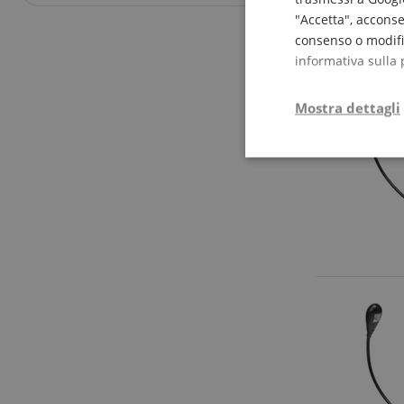
"Accetta", acconse
consenso o modific
informativa sulla 
Mostra dettagli
Strettamente
necessario
Str
I cookie strettamente
dell'account. Il sito
Nome
CrossDomainCookie