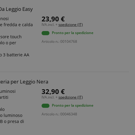
Da Leggio Easy
23,90 €
inosi
e fredda e calda
IVA.incl. +
spedizione (IT)
Pronto per la spedizione
nsore touch
Articolo n.: 00104768
lo o per
o 3 batterie AA
eria per Leggio Nera
32,90 €
uminosi
rtiti
IVA.incl. +
spedizione (IT)
Pronto per la spedizione
olo
Articolo n.: 00046348
cio luminoso
SB o presa di