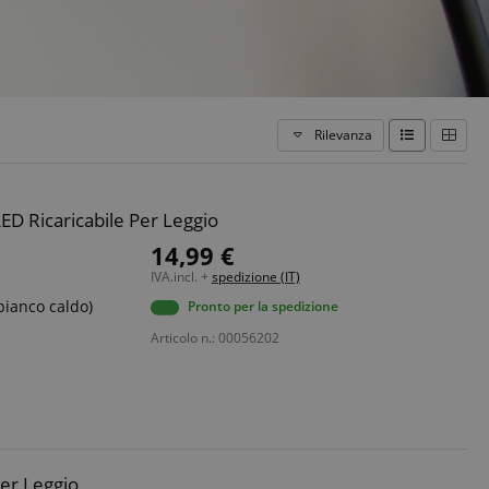
Rilevanza
ED Ricaricabile Per Leggio
14,99 €
IVA.incl. +
spedizione (IT)
bianco caldo)
Pronto per la spedizione
Articolo n.: 00056202
per Leggio