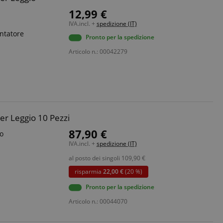
12,99 €
IVA.incl. +
spedizione (IT)
entatore
Pronto per la spedizione
Articolo n.: 00042279
er Leggio 10 Pezzi
87,90 €
no
IVA.incl. +
spedizione (IT)
al posto dei singoli
109,90
€
risparmia
22,00 €
(20 %)
Pronto per la spedizione
Articolo n.: 00044070