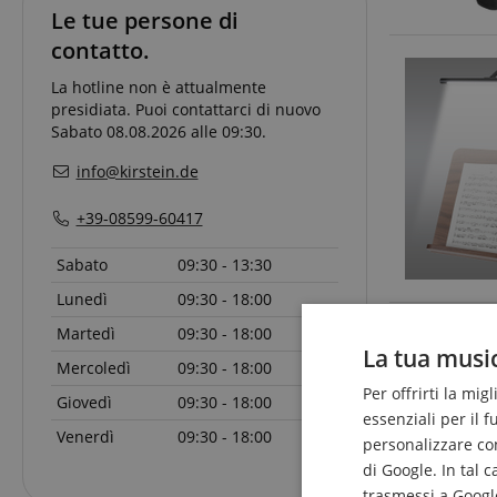
Le tue persone di
contatto.
La hotline non è attualmente
presidiata. Puoi contattarci di nuovo
Sabato 08.08.2026 alle 09:30.
info@kirstein.de
+39-08599-60417
Sabato
09:30 - 13:30
Lunedì
09:30 - 18:00
Martedì
09:30 - 18:00
La tua music
Mercoledì
09:30 - 18:00
Per offrirti la mig
Giovedì
09:30 - 18:00
essenziali per il 
Venerdì
09:30 - 18:00
personalizzare cont
di Google. In tal 
trasmessi a Google