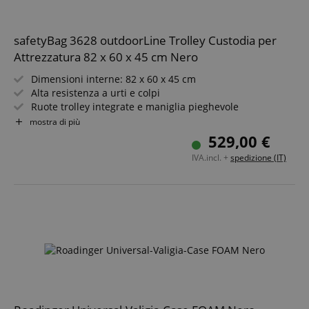
safetyBag 3628 outdoorLine Trolley Custodia per
Attrezzatura 82 x 60 x 45 cm Nero
Dimensioni interne: 82 x 60 x 45 cm
Alta resistenza a urti e colpi
Ruote trolley integrate e maniglia pieghevole
Set di schiuma a griglia/ a bolle
mostra di più
Valvole automatiche di compensazione della pressione
529,00 €
Polipropilene extra spesso e resistente
IVA.incl. +
spedizione (IT)