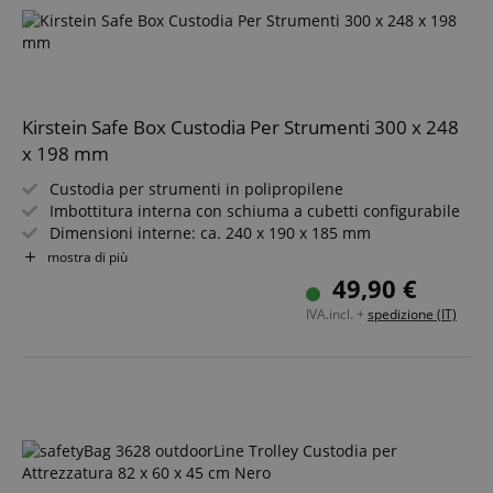
Kirstein Safe Box Custodia Per Strumenti 300 x 248
x 198 mm
Custodia per strumenti in polipropilene
Imbottitura interna con schiuma a cubetti configurabile
Dimensioni interne: ca. 240 x 190 x 185 mm
Resistente a polvere, acqua e urti
mostra di più
Geometria esterna rinforzata con nervature
49,90 €
Maniglia e valvola di compensazione della pressione
IVA.incl. +
spedizione (IT)