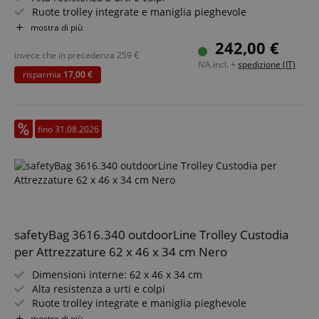
Ruote trolley integrate e maniglia pieghevole
Set di schiuma a griglia / a bolle
mostra di più
Valvole automatiche di compensazione della pressione
242,00 €
Polipropilene extra spesso e resistente
invece che in precedenza
259
€
IVA.incl. +
spedizione (IT)
risparmia
17,00 €
fino 31.08.2026
safetyBag 3616.340 outdoorLine Trolley Custodia
per Attrezzature 62 x 46 x 34 cm Nero
Dimensioni interne: 62 x 46 x 34 cm
Alta resistenza a urti e colpi
Ruote trolley integrate e maniglia pieghevole
Set di schiuma a griglia / a bolle
mostra di più