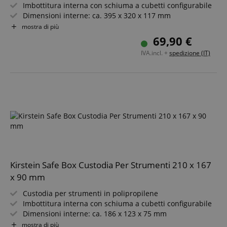
Imbottitura interna con schiuma a cubetti configurabile
Dimensioni interne: ca. 395 x 320 x 117 mm
Resistente a polvere, acqua e urti
mostra di più
Geometria esterna rinforzata con nervature
69,90 €
Maniglia e valvola di compensazione della pressione
IVA.incl. +
spedizione (IT)
Kirstein Safe Box Custodia Per Strumenti 210 x 167
x 90 mm
Custodia per strumenti in polipropilene
Imbottitura interna con schiuma a cubetti configurabile
Dimensioni interne: ca. 186 x 123 x 75 mm
Resistente a polvere, acqua e urti
mostra di più