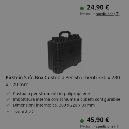
Geometria esterna rinforzata con nervature
24,90 €
Maniglia e valvola di compensazione della pressione
IVA.incl. +
spedizione (IT)
Kirstein Safe Box Custodia Per Strumenti 330 x 280
x 120 mm
Custodia per strumenti in polipropilene
Imbottitura interna con schiuma a cubetti configurabile
Dimensioni interne: ca. 300 x 220 x 90 mm
Resistente a polvere, acqua e urti
mostra di più
Geometria esterna rinforzata con nervature
45,90 €
Maniglia e valvola di compensazione della pressione
IVA.incl. +
spedizione (IT)