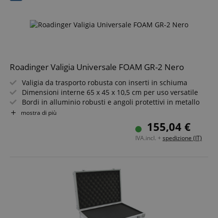
Roadinger Valigia Universale FOAM GR-2 Nero
Valigia da trasporto robusta con inserti in schiuma
Dimensioni interne 65 x 45 x 10,5 cm per uso versatile
Google Privacy Policy
Bordi in alluminio robusti e angoli protettivi in metallo
Chiusura sicura con due chiusure butterfly
mostra di più
Trasporto comodo grazie alla maniglia ergonomica
sid
www.kirstein.it
155,04 €
Ideale per dispositivi sensibili, accessori ed
IVA.incl. +
spedizione (IT)
equipaggiamento
FPGSID
.kirstein.it