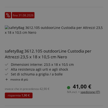
fino 31.08.2026
safetyBag 3612.105 outdoorLine Custodia per
Attrezzi 23,5 x 18 x 10,5 cm Nero
Dimensioni interne: 23,5 x 18 x 10,5 cm
Alta resistenza agli urti e agli shock
Set di schiuma a griglia / a bolle
Valvole automatiche di compensazione della pressione
mostra di più
Polipropilene extra spesso e resistente
41,00 €
invece che in precedenza
42,90
€
IVA.incl. +
spedizione (IT)
risparmia
1,90 €