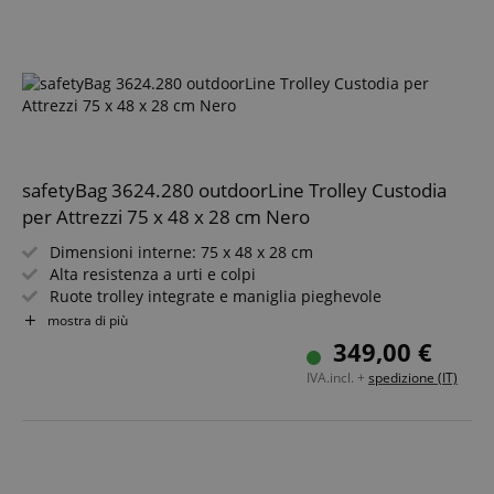
safetyBag 3624.280 outdoorLine Trolley Custodia
per Attrezzi 75 x 48 x 28 cm Nero
Dimensioni interne: 75 x 48 x 28 cm
Alta resistenza a urti e colpi
Ruote trolley integrate e maniglia pieghevole
Set di schiuma a griglia / a bolle
mostra di più
Valvole automatiche di compensazione della pressione
349,00 €
Polipropilene extra spesso e resistente
IVA.incl. +
spedizione (IT)