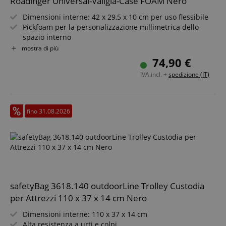
Roadinger Universal-Valigia-Case FOAM Nero
Dimensioni interne: 42 x 29,5 x 10 cm per uso flessibile
Pickfoam per la personalizzazione millimetrica dello
spazio interno
Legno multistrato da 7 mm, incollato e laminato
mostra di più
Telaio in profilo di alluminio da 22 mm con angoli
74,90 €
arrotondati
IVA.incl. +
spedizione (IT)
Due chiusure a scatto con funzione di blocco
Progettato per una portata massima fino a 25 kg
fino 31.08.2026
safetyBag 3618.140 outdoorLine Trolley Custodia
per Attrezzi 110 x 37 x 14 cm Nero
Dimensioni interne: 110 x 37 x 14 cm
Alta resistenza a urti e colpi