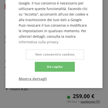
Google. Il tuo consenso è necessario per
IVA.incl. +
spedizione (IT)
risparmia
23,00 €
utilizzare queste funzionalità. Facendo clic
su "Accetta", acconsenti all’uso dei cookie e
alla trasmissione dei tuoi dati a Google.
Puoi revocare il tuo consenso o modificare
le impostazioni in qualsiasi momento. Per
ulteriori dettagli, consulta la nostra
informativa sulla privacy
Non consentire cookies
safetyBag 3616.250 outdoorLine Valigia per
Attrezzature 62 x 46 x 25 cm Nero
Ho capito
Dimensioni interne: 62 x 46 x 25 cm
Mostra dettagli
Alta resistenza agli urti e agli impatti
Set di schiuma a griglia / a bolle
Valvole automatiche di compensazione della pressione
Strettamente
Prestazione
mostra di più
necessario
Polipropilene extra spesso e resistente
259,00 €
IVA.incl. +
spedizione (IT)