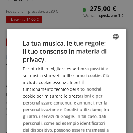
Valvole automatiche di compensazione della pressione
275,00 €
Polipropilene extra spesso e resistente
invece che in precedenza
289
€
IVA.incl. +
spedizione (IT)
risparmia
14,00 €
La tua musica, le tue regole:
fino 31.08.2026
il tuo consenso in materia di
ENGLISH
privacy.
GERMAN
Per offrirti la migliore esperienza possibile
DUTCH
sul nostro sito web, utilizziamo i cookie. Ciò
include cookie essenziali per il
FRENCH
safetyBag 3624.400 outdoorLine Trolley Custodia
funzionamento tecnico del sito, nonché
per Attrezzi 75 x 48 x 40 cm Nero
ITALIAN
cookie per misurare le prestazioni e per
personalizzare contenuti e annunci. Per la
Dimensioni interne: 75 x 48 x 40 cm
SPANISH
Alta resistenza agli urti e agli impatti
personalizzazione e l’analisi utilizziamo, tra
Ruote trolley integrate e maniglia pieghevole
gli altri, i servizi di Google. In tal caso, dati
Set di schiuma a griglia / a bolle
mostra di più
personali, come ad esempio identificatori
Valvole automatiche di compensazione della pressione
346,00 €
del dispositivo, possono essere trasmessi a
Polipropilene extra spesso e resistente
invece che in precedenza
369
€