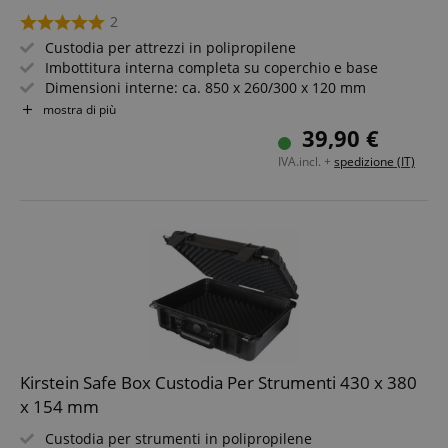
2
Custodia per attrezzi in polipropilene
Imbottitura interna completa su coperchio e base
Dimensioni interne: ca. 850 x 260/300 x 120 mm
Antipolvere e resistente agli urti
mostra di più
Geometria esterna rinforzata con nervature
39,90 €
Maniglia e due meccanismi di chiusura
IVA.incl. +
spedizione (IT)
Kirstein Safe Box Custodia Per Strumenti 430 x 380
x 154 mm
Custodia per strumenti in polipropilene