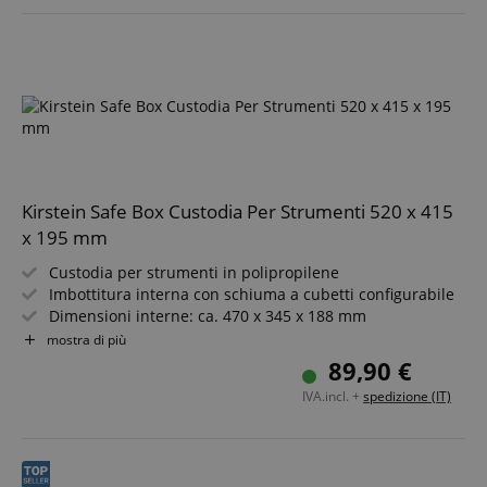
Targeting
Funzionalità
Non
classificati
Strettamente necessario
Prestazione
Kirstein Safe Box Custodia Per Strumenti 520 x 415
Targeting
Funzionalità
Non classificati
x 195 mm
I cookie strettamente necessari consentono
Custodia per strumenti in polipropilene
funzionalità del sito Web principale come l'accesso
degli utenti e la gestione dell'account. Il sito Web
Imbottitura interna con schiuma a cubetti configurabile
non può essere utilizzato correttamente senza i
Dimensioni interne: ca. 470 x 345 x 188 mm
cookie strettamente necessari.
Antipolvere/impermeabile e resistente agli urti
mostra di più
Geometria esterna rinforzata con nervature
Nome
Fornitore / Dominio
S
89,90 €
Maniglia e valvola di compensazione della pressione
CrossDomainCookieScriptConsent_389
.crossdomain.cookie-
IVA.incl. +
spedizione (IT)
script.com
sid_key
www.kirstein.it
CookieScriptConsent
CookieScript
.kirstein.it