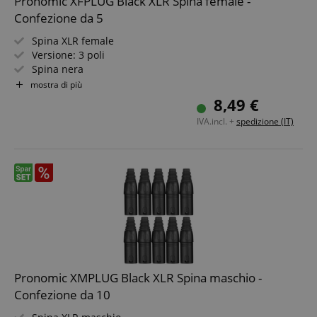
Pronomic XFPLUG Black XLR Spina female -
Confezione da 5
Spina XLR female
Versione: 3 poli
Spina nera
Alta qualità con chiusura a strappo
mostra di più
Bloccabile
8,49 €
5 pezzi
IVA.incl. +
spedizione (IT)
Pronomic XMPLUG Black XLR Spina maschio -
Confezione da 10