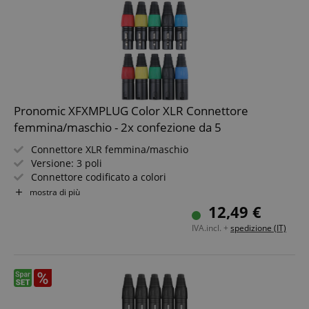
Pronomic XFXMPLUG Color XLR Connettore
femmina/maschio - 2x confezione da 5
Connettore XLR femmina/maschio
Versione: 3 poli
Connettore codificato a colori
Alta qualità con chiusura a strappo
mostra di più
Bloccabile
12,49 €
2x 5 pezzi
IVA.incl. +
spedizione (IT)