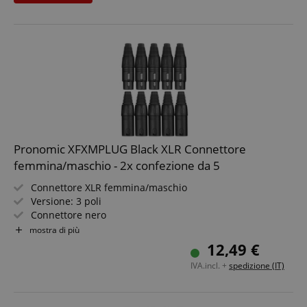
Pronomic XFXMPLUG Black XLR Connettore
femmina/maschio - 2x confezione da 5
Connettore XLR femmina/maschio
Versione: 3 poli
Connettore nero
Alta qualità con chiusura a strappo
mostra di più
Bloccabile
12,49 €
2x 5 pezzi
IVA.incl. +
spedizione (IT)