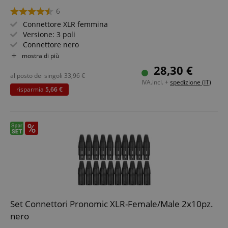
6
Connettore XLR femmina
Versione: 3 poli
Connettore nero
Alta qualità con serraggio a fascetta
mostra di più
Bloccabile
28,30 €
20 pezzi
al posto dei singoli
33,96
€
IVA.incl. +
spedizione (IT)
risparmia
5,66 €
Set Connettori Pronomic XLR-Female/Male 2x10pz.
nero