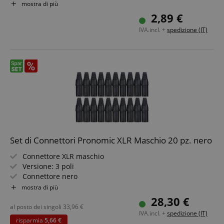
Dimensioni pannello frontale: 26 x 31 x 2,2 mm
mostra di più
Fori diagonali
2,89 €
Per mixer, diffusori, stagebox e altro
IVA.incl. +
spedizione (IT)
Set di Connettori Pronomic XLR Maschio 20 pz. nero
Connettore XLR maschio
Versione: 3 poli
Connettore nero
Alta qualità con chiusura a strappo
mostra di più
Bloccabile
28,30 €
20 pezzi
al posto dei singoli
33,96
€
IVA.incl. +
spedizione (IT)
risparmia
5,66 €