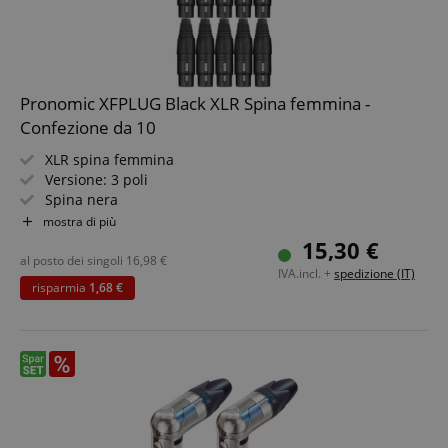
Pronomic XFPLUG Black XLR Spina femmina -
Confezione da 10
XLR spina femmina
Versione: 3 poli
Spina nera
Alta qualità con chiusura a strappo per il fissaggio
mostra di più
Bloccabile
15,30 €
10 pezzi
al posto dei singoli
16,98
€
IVA.incl. +
spedizione (IT)
risparmia
1,68 €