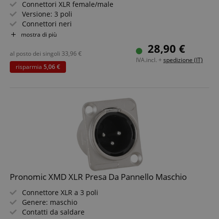
Connettori XLR female/male
Versione: 3 poli
Connettori neri
Alta qualità con chiusura a strappo
mostra di più
Bloccabili
28,90 €
4x 5 pezzi
al posto dei singoli
33,96
€
IVA.incl. +
spedizione (IT)
risparmia
5,06 €
Pronomic XMD XLR Presa Da Pannello Maschio
Connettore XLR a 3 poli
Genere: maschio
Contatti da saldare