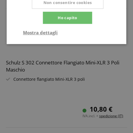
Non consentire cookies
Ho capito
Mostra dettagli
Strettamente
Prestazione
necessario
Schulz S 302 Connettore Flangiato Mini-XLR 3 Poli
Maschio
Targeting
Funzionalità
Non
classificati
Connettore flangiato Mini-XLR 3 poli
10,80 €
IVA.incl. +
spedizione (IT)
Strettamente necessario
Prestazione
Targeting
Funzionalità
Non classificati