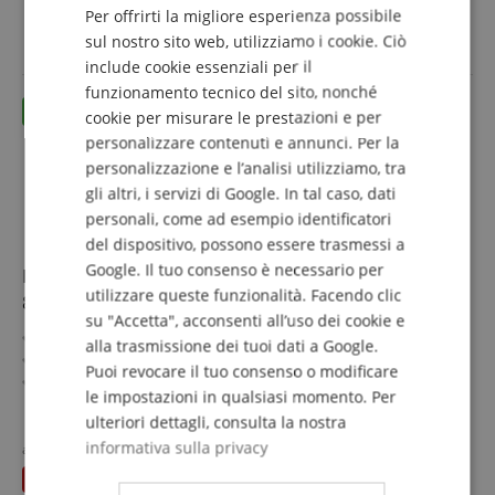
5,20 €
Per offrirti la migliore esperienza possibile
DUTCH
IVA.incl. +
spedizione (IT)
sul nostro sito web, utilizziamo i cookie. Ciò
include cookie essenziali per il
FRENCH
funzionamento tecnico del sito, nonché
ITALIAN
cookie per misurare le prestazioni e per
personalizzare contenuti e annunci. Per la
SPANISH
personalizzazione e l’analisi utilizziamo, tra
gli altri, i servizi di Google. In tal caso, dati
personali, come ad esempio identificatori
del dispositivo, possono essere trasmessi a
Google. Il tuo consenso è necessario per
Pronomic XFD XLR Presa Da Pannello Femmina Set
utilizzare queste funzionalità. Facendo clic
8 Pezzi
su "Accetta", acconsenti all’uso dei cookie e
Connettore XLR a 3 poli
alla trasmissione dei tuoi dati a Google.
Genere: femmina
Puoi revocare il tuo consenso o modificare
Contatti da saldare
le impostazioni in qualsiasi momento. Per
Dimensioni pannello frontale: 26 x 31 x 2,2 mm
mostra di più
ulteriori dettagli, consulta la nostra
Fori diagonali
19,70 €
informativa sulla privacy
Per mixer, diffusori, stagebox e altro
al posto dei singoli
23,12
€
IVA.incl. +
spedizione (IT)
8 pezzi in set risparmio
risparmia
3,42 €