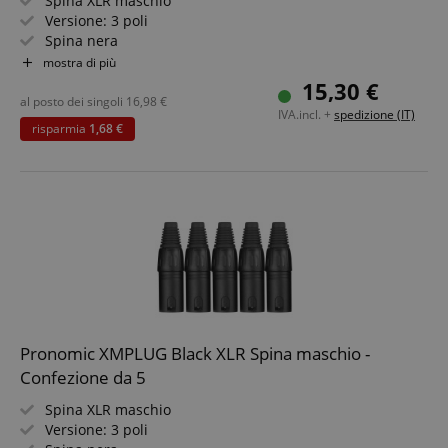
Spina XLR maschio
Versione: 3 poli
Spina nera
Alta qualità con chiusura a strappo
mostra di più
Bloccabile
15,30 €
10 pezzi
al posto dei singoli
16,98
€
IVA.incl. +
spedizione (IT)
risparmia
1,68 €
Pronomic XMPLUG Black XLR Spina maschio -
Confezione da 5
Spina XLR maschio
Versione: 3 poli