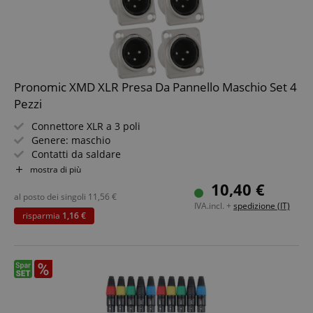
sid
www.kirstein.it
Pronomic XMD XLR Presa Da Pannello Maschio Set 4
Pezzi
Connettore XLR a 3 poli
Genere: maschio
Contatti da saldare
FPGSID
.kirstein.it
Dimensioni pannello frontale: 26 x 31 x 2,2 mm
mostra di più
Fori diagonali
10,40 €
Per mixer, diffusori, stagebox e altro
al posto dei singoli
11,56
€
IVA.incl. +
spedizione (IT)
4 pezzi in set risparmio
risparmia
1,16 €
Fornitore
Fornitore /
Nome
Scadenza
Descrizione
Nome
/
Dominio
Scadenza
Descrizione
Dominio
Fornitore
session-id-time
11 mesi 4
Questo cookie
Amazon.com
Nome
Fornitore /
/
Scadenza
Descrizione
Nome
Scadenza
Descrizione