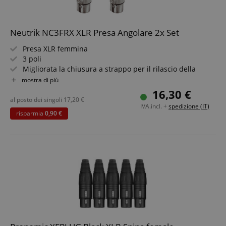
Neutrik NC3FRX XLR Presa Angolare 2x Set
Presa XLR femmina
3 poli
Migliorata la chiusura a strappo per il rilascio della
trazione
mostra di più
Impugnatura ottimale e design snello
16,30 €
Scocca in pressofusione
al posto dei singoli
17,20
€
IVA.incl. +
spedizione (IT)
Colore: Nichel
risparmia
0,90 €
2 pezzi nel set risparmio