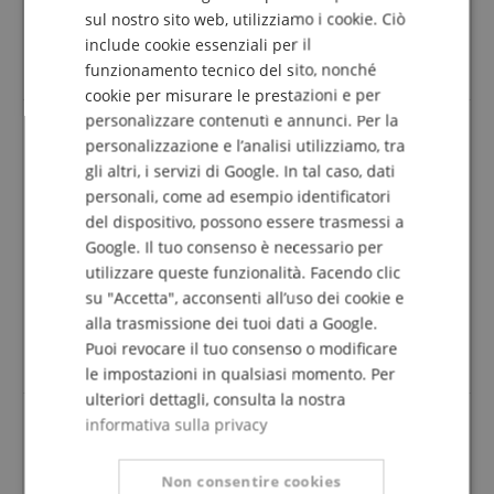
DUTCH
sul nostro sito web, utilizziamo i cookie. Ciò
estremamente veloce.
Il vantaggio è che la presa jack è bloccata. ...di nuovo
include cookie essenziali per il
FRENCH
con piacere...
funzionamento tecnico del sito, nonché
ITALIAN
cookie per misurare le prestazioni e per
personalizzare contenuti e annunci. Per la
SPANISH
personalizzazione e l’analisi utilizziamo, tra
Adattatore Pronomico
gli altri, i servizi di Google. In tal caso, dati
Recensione di
Didier
il 24.06.2025
personali, come ad esempio identificatori
Variante
Adattatore Pronomic AD-JFXF 6,3mm Jack femmina / XLR
del dispositivo, possono essere trasmessi a
femmina
Google. Il tuo consenso è necessario per
Questa recensione è stata tradotta automaticamente. Lingua
utilizzare queste funzionalità. Facendo clic
originale
su "Accetta", acconsenti all’uso dei cookie e
acquisto verificato
alla trasmissione dei tuoi dati a Google.
Funziona perfettamente. Fa quello che dovrebbe fare
Puoi revocare il tuo consenso o modificare
a questo prezzo incredibile.
le impostazioni in qualsiasi momento. Per
ulteriori dettagli, consulta la nostra
informativa sulla privacy
adattatore pirma
Non consentire cookies
Recensione di
Horst
il 14.11.2020