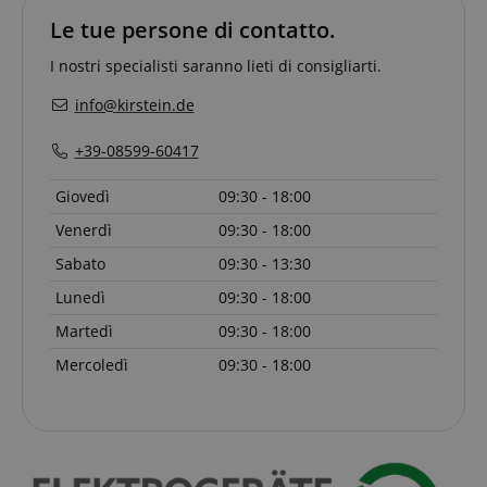
funzionalità del sito Web principale come l'accesso
Le tue persone di contatto.
degli utenti e la gestione dell'account. Il sito Web
non può essere utilizzato correttamente senza i
I nostri specialisti saranno lieti di consigliarti.
cookie strettamente necessari.
Nome
Fornitore / Dominio
S
info@kirstein.de
CrossDomainCookieScriptConsent_389
.crossdomain.cookie-
script.com
+39-08599-60417
sid_key
www.kirstein.it
Giovedì
09:30 - 18:00
CookieScriptConsent
CookieScript
.kirstein.it
Venerdì
09:30 - 18:00
Sabato
09:30 - 13:30
Lunedì
09:30 - 18:00
Martedì
09:30 - 18:00
Mercoledì
09:30 - 18:00
Google Privacy Policy