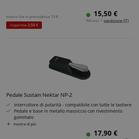
15,50 €
invece che in precedenza
19
€
IVA.incl. +
spedizione (IT)
risparmia
3,50 €
Pedale Sustain Nektar NP-2
Interruttore di polarità - compatibile con tutte le tastiere
Pedale e base in metallo massiccio con rivestimento
gommato
Piastra in gomma antiscivolo per una presa sicura sul
mostra di più
pavimento
17,90 €
Finitura di alta qualità