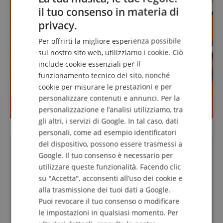
il tuo consenso in materia di
ENGLISH
privacy.
GERMAN
Per offrirti la migliore esperienza possibile
DUTCH
sul nostro sito web, utilizziamo i cookie. Ciò
include cookie essenziali per il
FRENCH
funzionamento tecnico del sito, nonché
ITALIAN
cookie per misurare le prestazioni e per
personalizzare contenuti e annunci. Per la
SPANISH
personalizzazione e l’analisi utilizziamo, tra
gli altri, i servizi di Google. In tal caso, dati
personali, come ad esempio identificatori
del dispositivo, possono essere trasmessi a
Le tue persone di contatto.
Google. Il tuo consenso è necessario per
La hotline non è attualmente presidiata. Puoi
utilizzare queste funzionalità. Facendo clic
contattarci di nuovo Lunedì 10.08.2026 alle 09:30.
su "Accetta", acconsenti all’uso dei cookie e
alla trasmissione dei tuoi dati a Google.
info@kirstein.de
Puoi revocare il tuo consenso o modificare
le impostazioni in qualsiasi momento. Per
+39-08599-60417