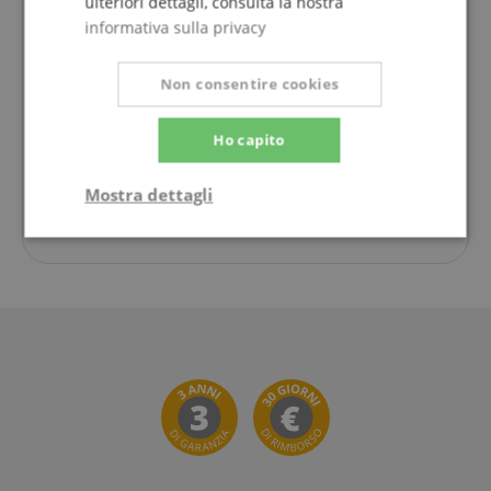
ulteriori dettagli, consulta la nostra
Lunedì
09:30 - 18:00
informativa sulla privacy
Martedì
09:30 - 18:00
Non consentire cookies
Mercoledì
09:30 - 18:00
Giovedì
09:30 - 18:00
Ho capito
Venerdì
09:30 - 18:00
Mostra dettagli
Sabato
chiuso
Strettamente
Prestazione
necessario
Targeting
Funzionalità
Non
classificati