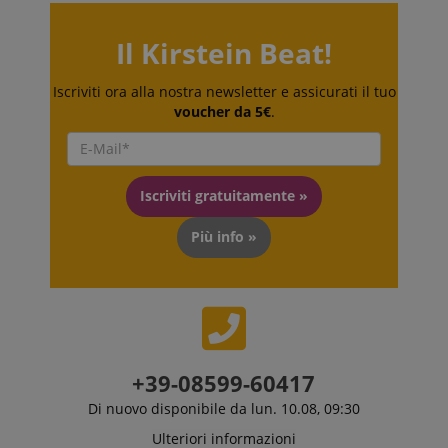
Strettamente necessario
Prestazione
Il Kirstein Beat!
Targeting
Funzionalità
Non classificati
I cookie strettamente necessari consentono
Iscriviti ora alla nostra newsletter e assicurati il tuo
funzionalità del sito Web principale come l'accesso
voucher da 5€
.
degli utenti e la gestione dell'account. Il sito Web
non può essere utilizzato correttamente senza i
cookie strettamente necessari.
Nome
Fornitore / Dominio
S
Iscriviti gratuitamente »
CrossDomainCookieScriptConsent_389
.crossdomain.cookie-
script.com
Più info »
sid_key
www.kirstein.it
CookieScriptConsent
CookieScript
.kirstein.it
+39-08599-60417
Di nuovo disponibile da lun. 10.08, 09:30
Ulteriori informazioni