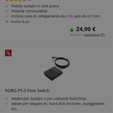
Pedale sustain in stile piano
Polarità commutabile
Incluso cavo di collegamento da 2 m, jack da 6,3 mm
Utilizzabile anche come pedale start-stop per
mostra di più
accompagnamento automatico
24,90 €
Per tutte le tastiere, stage piano e pianoforti elettrici
IVA.incl. +
spedizione (IT)
KORG PS-3 Foot Switch
Adatto per Sustain o per comandi Start/Stop
Ideale per sequencer, hard disk recorder, arpeggiatore,
ecc.