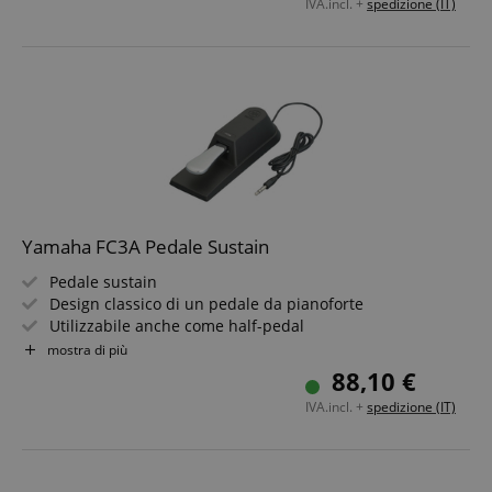
IVA.incl. +
spedizione (IT)
Yamaha FC3A Pedale Sustain
Pedale sustain
Design classico di un pedale da pianoforte
Utilizzabile anche come half-pedal
Cavo: 1,5 m
mostra di più
Jack da 6,3 mm
88,10 €
IVA.incl. +
spedizione (IT)