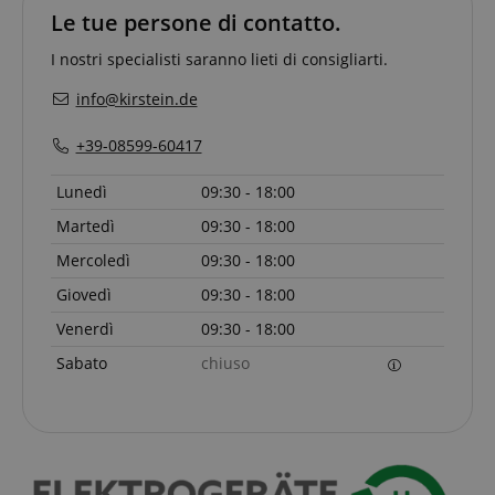
Tuttavia, nella
mese
Le tue persone di contatto.
maggior parte
dei casi, verrà
FPLC
.kirstein.it
20 ore
probabilmente
I nostri specialisti saranno lieti di consigliarti.
utilizzato per
memorizzare le
preferenze
info@kirstein.de
della lingua,
potenzialmente
per fornire
+39-08599-60417
contenuti nella
lingua
memorizzata.
Lunedì
09:30 - 18:00
La categoria
ICC qui fornita
Martedì
09:30 - 18:00
si basa su
questo utilizzo.
Mercoledì
09:30 - 18:00
Giovedì
09:30 - 18:00
Venerdì
09:30 - 18:00
Sabato
chiuso