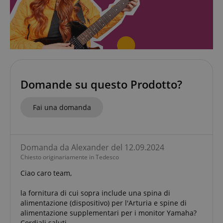
sid
www.kirstein.it
Domande su questo Prodotto?
FPGSID
.kirstein.it
Fai una domanda
Domanda da Alexander del 12.09.2024
Chiesto originariamente in Tedesco
Ciao caro team,
Fornitore
Fornitore /
Nome
Scadenza
Descrizione
Nome
/
Dominio
Scadenza
Descrizione
la fornitura di cui sopra include una spina di
Dominio
Fornitore
alimentazione (dispositivo) per l'Arturia e spine di
session-id-time
11 mesi 4
Questo cookie
Amazon.com
Nome
Fornitore /
/
Scadenza
Descrizione
Nome
Scadenza
Descrizione
alimentazione supplementari per i monitor Yamaha?
settimane
è impostato da
scarab.mayAdd
Inc.
Sessione
Emarsys
Dominio
Dominio
Amazon Pay. I
.amazon.com
.kirstein.it
Cordiali saluti