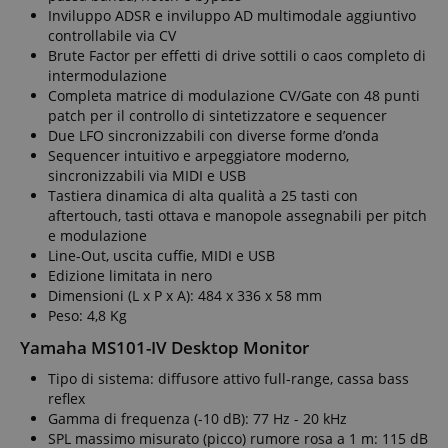
Inviluppo ADSR e inviluppo AD multimodale aggiuntivo
controllabile via CV
Brute Factor per effetti di drive sottili o caos completo di
intermodulazione
Completa matrice di modulazione CV/Gate con 48 punti
patch per il controllo di sintetizzatore e sequencer
Due LFO sincronizzabili con diverse forme d’onda
Sequencer intuitivo e arpeggiatore moderno,
sincronizzabili via MIDI e USB
Tastiera dinamica di alta qualità a 25 tasti con
aftertouch, tasti ottava e manopole assegnabili per pitch
e modulazione
Line-Out, uscita cuffie, MIDI e USB
Edizione limitata in nero
Dimensioni (L x P x A): 484 x 336 x 58 mm
Peso: 4,8 Kg
Yamaha MS101-IV Desktop Monitor
Tipo di sistema: diffusore attivo full-range, cassa bass
reflex
Gamma di frequenza (-10 dB): 77 Hz - 20 kHz
SPL massimo misurato (picco) rumore rosa a 1 m: 115 dB