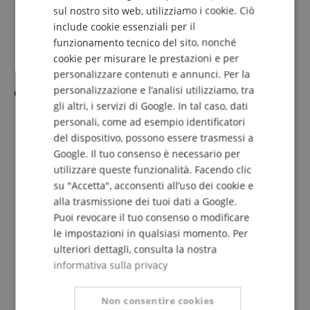
Massimo livello ingresso INPUT (anteriore): LINE: +20
DUTCH
sul nostro sito web, utilizziamo i cookie. Ciò
dBu, MIC: -10 dBu, LINE INPUT 1, 2: +20 dBu
include cookie essenziali per il
FRENCH
Controlli: VOLUME, LOW CONTROL, HIGH CONTROL,
funzionamento tecnico del sito, nonché
POWER
ITALIAN
Consumo energetico (potenza apparente): 3 W
cookie per misurare le prestazioni e per
Alimentazione: 100 V - 240 V, 50/60 Hz
personalizzare contenuti e annunci. Per la
SPANISH
personalizzazione e l’analisi utilizziamo, tra
Cavi
gli altri, i servizi di Google. In tal caso, dati
Cavo professionale per chitarra/strumento
personali, come ad esempio identificatori
Ideale come cavo di collegamento tra effetti ecc.
del dispositivo, possono essere trasmessi a
Connettori: jack 6,3 mm ⇒ jack 6,3 mm
Google. Il tuo consenso è necessario per
Lunghezza: 3 m
utilizzare queste funzionalità. Facendo clic
Colore guaina: nero
Rame privo di ossigeno
su "Accetta", acconsenti all’uso dei cookie e
Schermatura in rame ad alta densità
alla trasmissione dei tuoi dati a Google.
Guaina esterna flessibile e resistente
Puoi revocare il tuo consenso o modificare
Connettori saldati a mano
le impostazioni in qualsiasi momento. Per
Resistente ad acidi e oli
ulteriori dettagli, consulta la nostra
Alleviamento della trazione a crimpare
informativa sulla privacy
Bassa capacità del conduttore
Punte dei connettori placcate in oro
Non consentire cookies