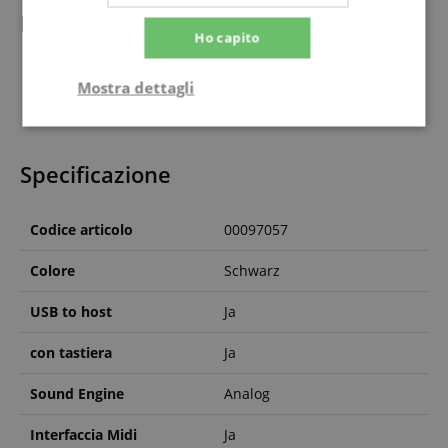
In dotazione
Ho capito
1 x Arturia MiniBrute 2 Black Edition
Mostra dettagli
1 x Yamaha MS101-IV Desktop Monitor
1 x Cavo
Strettamente
Prestazione
necessario
Specificazione
Targeting
Funzionalità
Non
Codice articolo
00097057
classificati
Colore
Schwarz
USB to host
Ja
con tastiera
Ja
Strettamente necessario
Prestazione
Sound Engine
Analog
Targeting
Funzionalità
Non classificati
Interfaccia Midi
Ja
I cookie strettamente necessari consentono