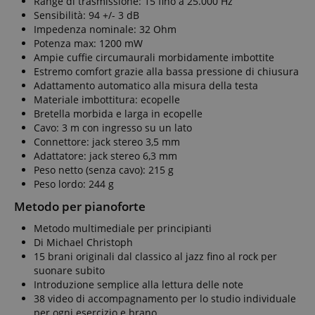
Range di trasmissione: 15 fino a 25.000 Hz
Sensibilità: 94 +/- 3 dB
Impedenza nominale: 32 Ohm
Potenza max: 1200 mW
Ampie cuffie circumaurali morbidamente imbottite
Estremo comfort grazie alla bassa pressione di chiusura
Adattamento automatico alla misura della testa
Materiale imbottitura: ecopelle
Bretella morbida e larga in ecopelle
Cavo: 3 m con ingresso su un lato
Connettore: jack stereo 3,5 mm
Adattatore: jack stereo 6,3 mm
Peso netto (senza cavo): 215 g
Peso lordo: 244 g
Metodo per pianoforte
Metodo multimediale per principianti
Di Michael Christoph
15 brani originali dal classico al jazz fino al rock per
suonare subito
Introduzione semplice alla lettura delle note
38 video di accompagnamento per lo studio individuale
per ogni esercizio e brano