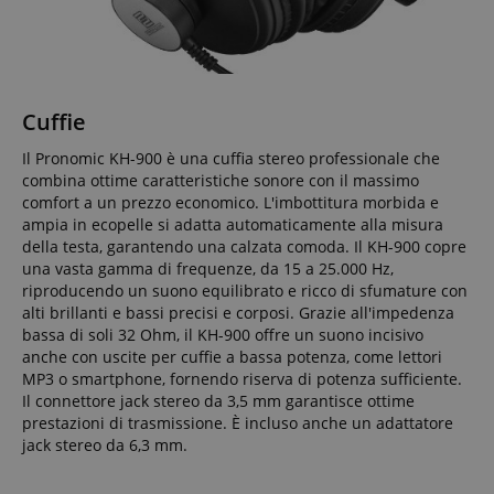
interrotti sulle
servizio di
informazioni
pagine del
analisi più
su come
server.
comunemente
l'utente
utilizzato da
finale utilizza
session-id-apay
11 mesi 4
Amazon
Google. Questo
il sito Web e
settimane
.amazon.com
cookie viene
qualsiasi
utilizzato per
pubblicità
apay-session-
11 mesi 4
Questo cookie
Amazon.com
Cuffie
distinguere
che l'utente
set
settimane
è impostato da
Inc.
utenti unici
finale
Amazon Pay. I
www.kirstein.it
assegnando un
potrebbe
Il Pronomic KH-900 è una cuffia stereo professionale che
cookie di
numero
aver visto
sessione
combina ottime caratteristiche sonore con il massimo
generato
prima di
vengono
casualmente
visitare il sito
comfort a un prezzo economico. L'imbottitura morbida e
utilizzati dal
come
Web.
server per
ampia in ecopelle si adatta automaticamente alla misura
identificatore
memorizzare
del cliente. È
MUID
1 anno
This cookie
Microsoft
della testa, garantendo una calzata comoda. Il KH-900 copre
informazioni
incluso in ogni
is widely
Corporation
una vasta gamma di frequenze, da 15 a 25.000 Hz,
sulle attività
richiesta di
used my
.bing.com
della pagina
pagina in un
riproducendo un suono equilibrato e ricco di sfumature con
Microsoft as
utente in modo
sito e utilizzato
a unique
alti brillanti e bassi precisi e corposi. Grazie all'impedenza
che gli utenti
per calcolare i
user
possano
bassa di soli 32 Ohm, il KH-900 offre un suono incisivo
dati di
identifier. It
facilmente
visitatori,
can be set by
anche con uscite per cuffie a bassa potenza, come lettori
riprendere da
sessioni e
embedded
dove si erano
MP3 o smartphone, fornendo riserva di potenza sufficiente.
campagne per i
microsoft
interrotti sulle
rapporti di
scripts.
Il connettore jack stereo da 3,5 mm garantisce ottime
pagine del
analisi dei siti.
Widely
prestazioni di trasmissione. È incluso anche un adattatore
server.
Per
believed to
impostazione
jack stereo da 6,3 mm.
sync across
aHistoryArticles
www.kirstein.it
Sessione
This cookie is
predefinita, è
many
used to record
impostato per
different
the articles
scadere dopo 2
Microsoft