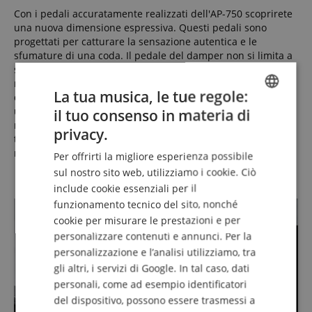
Con i pedali accuratamente realizzati dell'AP-750 scoprirete
una nuova dimensione espressiva. Questi pedali sono
progettati per catturare la sensazione autentica e le
sfumature di una coda. Il pedale del damper non si limita a
sostenere il suono, ma riproduce anche le variazioni di
risonanza e adatta il suo effetto in modo sottile a seconda
La tua musica, le tue regole:
della profondità della pressione, permettendo
un'espressività fine nelle vostre interpretazioni. Il soft pedal
il tuo consenso in materia di
ENGLISH
non gestisce solo il volume, ma offre anche una variazione
privacy.
timbrica più naturale, ampliando le possibilità espressive
GERMAN
nelle sezioni più pianissimo.
Per offrirti la migliore esperienza possibile
DUTCH
sul nostro sito web, utilizziamo i cookie. Ciò
include cookie essenziali per il
FRENCH
funzionamento tecnico del sito, nonché
ITALIAN
cookie per misurare le prestazioni e per
personalizzare contenuti e annunci. Per la
SPANISH
personalizzazione e l’analisi utilizziamo, tra
gli altri, i servizi di Google. In tal caso, dati
personali, come ad esempio identificatori
del dispositivo, possono essere trasmessi a