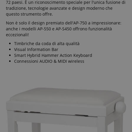
Targeting
Funzionalità
Non
72 paesi. È un riconoscimento speciale per l'unica fusione di
classificati
tradizione, tecnologie avanzate e design moderno che
questo strumento offre.
Non è solo il design premiato dell'AP-750 a impressionare:
anche i modelli AP-550 e AP-S450 offrono funzionalità
eccezionali!
Timbriche da coda di alta qualità
Strettamente necessario
Prestazione
Visual Information Bar
Smart Hybrid Hammer Action Keyboard
Targeting
Funzionalità
Non classificati
Connessioni AUDIO & MIDI wireless
I cookie strettamente necessari consentono
funzionalità del sito Web principale come l'accesso
degli utenti e la gestione dell'account. Il sito Web
non può essere utilizzato correttamente senza i
cookie strettamente necessari.
Nome
Fornitore / Dominio
S
CrossDomainCookieScriptConsent_389
.crossdomain.cookie-
script.com
sid_key
www.kirstein.it
CookieScriptConsent
CookieScript
.kirstein.it