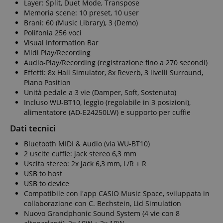
Layer: Split, Duet Mode, Transpose
questo utilizzo.
Memoria scene: 10 preset, 10 user
Brani: 60 (Music Library), 3 (Demo)
Polifonia 256 voci
Visual Information Bar
Midi Play/Recording
Audio-Play/Recording (registrazione fino a 270 secondi)
Effetti: 8x Hall Simulator, 8x Reverb, 3 livelli Surround,
Piano Position
Unità pedale a 3 vie (Damper, Soft, Sostenuto)
Incluso WU-BT10, leggìo (regolabile in 3 posizioni),
alimentatore (AD-E24250LW) e supporto per cuffie
Dati tecnici
Bluetooth MIDI & Audio (via WU-BT10)
2 uscite cuffie: jack stereo 6,3 mm
Uscita stereo: 2x jack 6,3 mm, L/R + R
USB to host
USB to device
Compatibile con l'app CASIO Music Space, sviluppata in
collaborazione con C. Bechstein, Lid Simulation
Nuovo Grandphonic Sound System (4 vie con 8