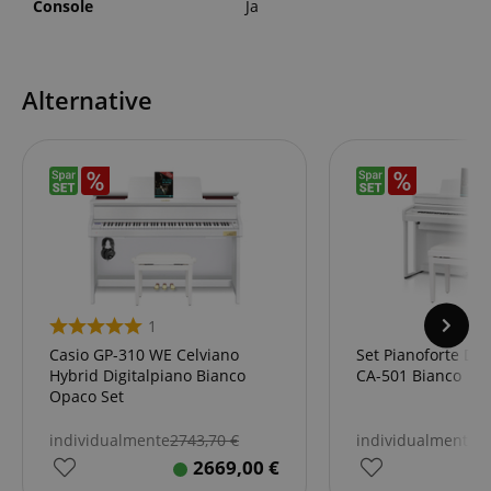
Console
Ja
Alternative
1
Casio GP-310 WE Celviano
Set Pianoforte Dig
Hybrid Digitalpiano Bianco
CA-501 Bianco
Opaco Set
individualmente
2743,70
€
individualmente
2
2669,00
€