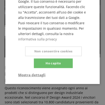
Google. Il tuo consenso è necessario per
utilizzare queste funzionalità. Facendo clic
su "Accetta", acconsenti all’uso dei cookie e
alla trasmissione dei tuoi dati a Google.
Puoi revocare il tuo consenso o modificare
le impostazioni in qualsiasi momento. Per
ulteriori dettagli, consulta la nostra
informativa sulla privacy
Non consentire cookies
Ho capito
Il Celviano AP-750 ha convinto la giuria
internazionale ed è il vincitore dell'iF
Mostra dettagli
Design Award 2024!
Strettamente
Prestazione
Questo riconoscimento viene assegnato ogni anno ai
necessario
prodotti che si distinguono per design industriale
eccezionale. Nel concorso iF Design Award 2024 i vincitori
sono stati selezionati tra 10.800 candidature provenienti da