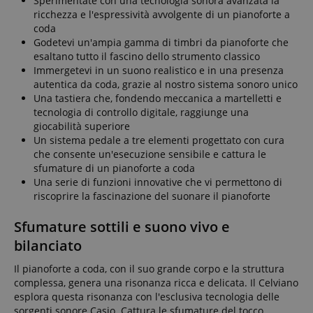
Sperimentate con una tecnologia sonora avanzata la
ricchezza e l'espressività avvolgente di un pianoforte a
coda
Godetevi un'ampia gamma di timbri da pianoforte che
esaltano tutto il fascino dello strumento classico
Immergetevi in un suono realistico e in una presenza
autentica da coda, grazie al nostro sistema sonoro unico
Una tastiera che, fondendo meccanica a martelletti e
tecnologia di controllo digitale, raggiunge una
giocabilità superiore
Un sistema pedale a tre elementi progettato con cura
che consente un'esecuzione sensibile e cattura le
sfumature di un pianoforte a coda
Una serie di funzioni innovative che vi permettono di
riscoprire la fascinazione del suonare il pianoforte
Sfumature sottili e suono vivo e
bilanciato
Il pianoforte a coda, con il suo grande corpo e la struttura
complessa, genera una risonanza ricca e delicata. Il Celviano
esplora questa risonanza con l'esclusiva tecnologia delle
sorgenti sonore Casio. Cattura le sfumature del tocco,