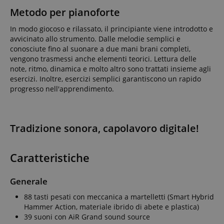
amazon-pay-
Sessione
Amazon
_uetvid
1 anno
This is a
Microsoft
Metodo per pianoforte
connectedAuth
www.kirstein.it
cookie
Corporation
utilised by
.kirstein.it
language
www.kirstein.it
Sessione
Esistono molti
In modo giocoso e rilassato, il principiante viene introdotto e
Microsoft
tipi diversi di
Bing Ads and
avvicinato allo strumento. Dalle melodie semplici e
cookie associati
is a tracking
conosciute fino al suonare a due mani brani completi,
a questo nome
cookie. It
e in genere si
allows us to
vengono trasmessi anche elementi teorici. Lettura delle
consiglia di
engage with
note, ritmo, dinamica e molto altro sono trattati insieme agli
dare
a user that
un'occhiata più
has
esercizi. Inoltre, esercizi semplici garantiscono un rapido
dettagliata a
previously
progresso nell'apprendimento.
come viene
visited our
utilizzato su un
website.
determinato
sito web.
FPID
.kirstein.it
1 anno 1
Tuttavia, nella
mese
maggior parte
Tradizione sonora, capolavoro digitale!
dei casi, verrà
FPLC
.kirstein.it
20 ore
probabilmente
utilizzato per
memorizzare le
Caratteristiche
preferenze
della lingua,
potenzialmente
Generale
per fornire
contenuti nella
lingua
88 tasti pesati con meccanica a martelletti (Smart Hybrid
memorizzata.
Hammer Action, materiale ibrido di abete e plastica)
La categoria
39 suoni con AiR Grand sound source
ICC qui fornita
si basa su