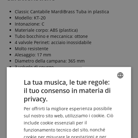
Classic Cantabile MardiBrass Tuba in plastica
Modello: KT-20
Intonazione: C
Materiale corpo: ABS (plastica)
Tubo bocchino e meccanica: ottone
4 valvole Perinet: acciaio inossidabile
Molto resistente
Alesaggio: 17 mm
Diametro della campana: 365 mm
3 valvole di spurgo
Supporto per tracolla
Peso tuba: 4,2 kg
La tua musica, le tue regole:
Altezza: 84 cm
il tuo consenso in materia di
Colore: Nero opaco
ENGLISH
privacy.
Incl. bocchino in plastica e Gigbag
GERMAN
Per offrirti la migliore esperienza possibile
DUTCH
sul nostro sito web, utilizziamo i cookie. Ciò
In dotazione
include cookie essenziali per il
FRENCH
funzionamento tecnico del sito, nonché
1 x Classic Cantabile KT-20MB MardiBrass C-Tuba nero
ITALIAN
cookie per misurare le prestazioni e per