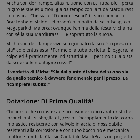
Micha von der Rampe, alias "L'Uomo Con La Tuba Blu", porta
in giro le sue esibizioni già da tempo con la tuba MardiBrass
in plastica. Che sia al "Dahoim Feschd" (il suo open air a
Brackenheim vicino Heilbronn), alla baita da sci a Ischgl o al
Megapark di Maiorca: ovunque l'anima della festa Micha ha
con sé la sua MardiBrass — e soprattutto la suona.
Micha von der Rampe vive su ogni palco la sua "sorpresa in
blu" ed è entusiasta: "Per me è la tuba perfetta. È leggera, fa
colpo ed è praticamente indistruttibile — persino sulla pista
da sci e sulle montagne russe!"
Il verdetto di Micha: "Sia dal punto di vista del suono sia
da quello tecnico è davvero fenomenale per il prezzo. La
ricomprerei subito!"
Dotazione: Di Prima Qualità!
Chi pensa che robustezza e precisione siano caratteristiche
inconciliabili si sbaglia di grosso. L'accoppiamento del corpo
in plastica resistente con valvole in acciaio inossidabile
resistenti alla corrosione e con tubo bocchino e meccanica
in ottone rende la Classic Cantabile MardiBrass un progetto