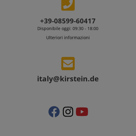
preferenze
della lingua,
potenzialmente
per fornire
contenuti nella
+39-08599-60417
lingua
memorizzata.
Disponibile oggi: 09:30 - 18:00
La categoria
ICC qui fornita
Ulteriori informazioni
si basa su
questo utilizzo.
italy@kirstein.de