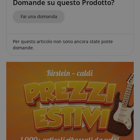
Domande su questo Prodotto?
Google Privacy Policy
Fai una domanda
sid
www.kirstein.it
Per questo articolo non sono ancora state poste
domande.
FPGSID
.kirstein.it
Fornitore
Fornitore /
Nome
Scadenza
Descrizione
Nome
/
Dominio
Scadenza
Descrizione
Dominio
Fornitore