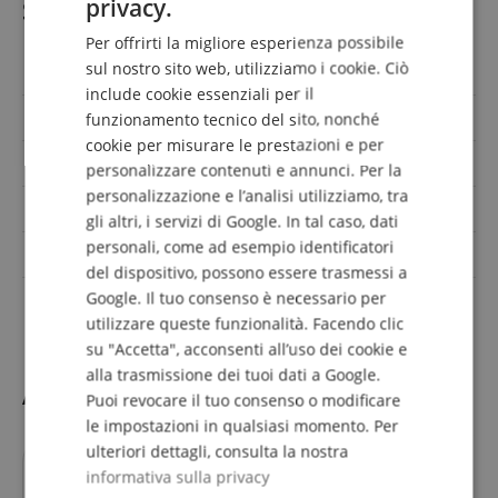
privacy.
Specificazione
GERMAN
Per offrirti la migliore esperienza possibile
DUTCH
sul nostro sito web, utilizziamo i cookie. Ciò
Codice articolo
00056967
include cookie essenziali per il
FRENCH
Colore
Ottone doro
funzionamento tecnico del sito, nonché
ITALIAN
cookie per misurare le prestazioni e per
Materiale
Ottone
personalizzare contenuti e annunci. Per la
SPANISH
personalizzazione e l’analisi utilizziamo, tra
Strumento
Trombone basso
gli altri, i servizi di Google. In tal caso, dati
personali, come ad esempio identificatori
Costruzione del trombone
trombone a scorrimento
del dispositivo, possono essere trasmessi a
Google. Il tuo consenso è necessario per
anche per bambini
No
utilizzare queste funzionalità. Facendo clic
su "Accetta", acconsenti all’uso dei cookie e
alla trasmissione dei tuoi dati a Google.
Accessori
Puoi revocare il tuo consenso o modificare
le impostazioni in qualsiasi momento. Per
ulteriori dettagli, consulta la nostra
informativa sulla privacy
si adatta esattamente