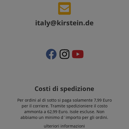
utilizzato su un
website.
determinato
sito web.
FPID
.kirstein.it
1 anno 1
Tuttavia, nella
mese
maggior parte
italy@kirstein.de
dei casi, verrà
FPLC
.kirstein.it
20 ore
probabilmente
utilizzato per
memorizzare le
preferenze
della lingua,
potenzialmente
per fornire
contenuti nella
lingua
memorizzata.
La categoria
ICC qui fornita
si basa su
questo utilizzo.
Costi di spedizione
Per ordini al di sotto si paga solamente 7,99 Euro
per il corriere. Tramite spedizioniere il costo
ammonta a 62,99 Euro. Isole escluse. Non
abbiamo un minimo d´importo per gli ordini.
ulteriori informazioni