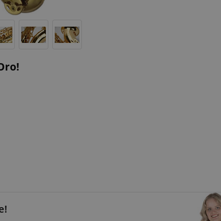
Oro!
e!