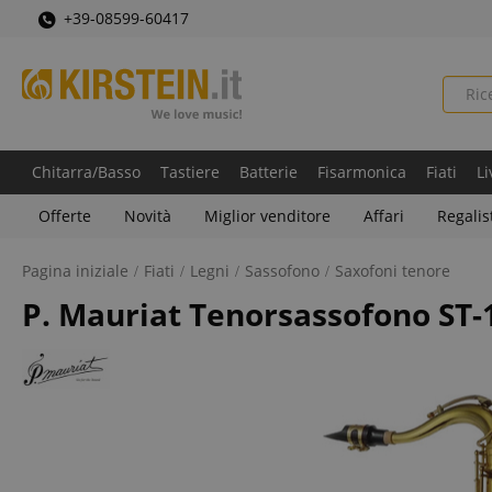
+39-08599-60417
Chitarra/Basso
Tastiere
Batterie
Fisarmonica
Fiati
Li
Offerte
Novità
Miglior venditore
Affari
Regalis
Pagina iniziale
Fiati
Legni
Sassofono
Saxofoni tenore
P. Mauriat Tenorsassofono ST-