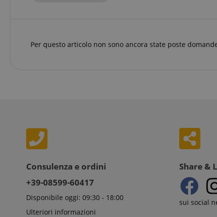
_ga
session-id-apay
IDE
Go
.do
apay-session-
set
MUID
Mi
Co
Per questo articolo non sono ancora state poste domande
.b
aHistoryArticles
_gcl_au
Go
.ki
scarab.visitor
Em
session-token
.ki
_uetsid
Mi
session-id
Co
.ki
_uetvid
Mi
Co
amazon-pay-
.ki
connectedAuth
FPID
.ki
Consulenza e ordini
Share & 
language
+39-08599-60417
FPLC
.ki
Disponibile oggi: 09:30 - 18:00
sui social 
Ulteriori informazioni