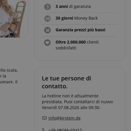
3 anni
di garanzia
30 giorni
Money Back
Garanzia prezzi più bassi
Oltre 2.000.000
clienti
soddisfatti
lla scala,
n la
Le tue persone di
onare. Il
contatto.
La hotline non è attualmente
presidiata. Puoi contattarci di nuovo
Venerdì 07.08.2026 alle 09:30.
info@kirstein.de
+39-08599-60417