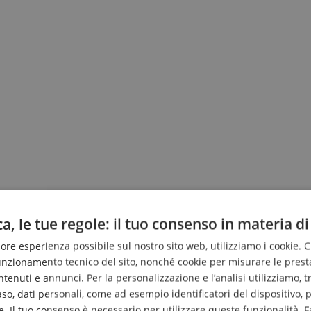
a, le tue regole: il tuo consenso in materia di
liore esperienza possibile sul nostro sito web, utilizziamo i cookie. 
funzionamento tecnico del sito, nonché cookie per misurare le prest
enuti e annunci. Per la personalizzazione e l’analisi utilizziamo, tra g
caso, dati personali, come ad esempio identificatori del dispositivo,
. Il tuo consenso è necessario per utilizzare queste funzionalità. F