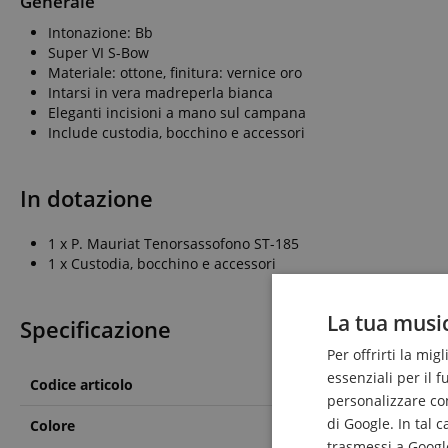
Generale
Intonazione: Bb
Super VI S-Bow
Materiale: ottone, finitura: vernice oro
Intarsi in vera madreperla bianca
Eleganti incisioni a mano sul campana
Include custodia, bocchino e accessori
In dotazione
1 x P. Mauriat Tenorsassofono ST-185
1 x Custodia, bocchino e accessori
La tua music
Specificazione
Per offrirti la mig
essenziali per il 
Codice articolo
00107323
personalizzare cont
di Google. In tal 
Colore
Ottone
trasmessi a Google