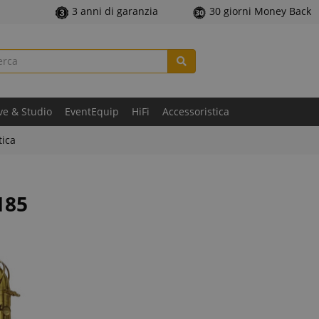
3 anni di garanzia
30 giorni Money Back
ve & Studio
EventEquip
HiFi
Accessoristica
tica
185