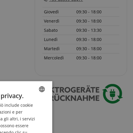
Giovedì
09:30 - 18:00
Venerdì
09:30 - 18:00
Sabato
09:30 - 13:30
Lunedì
09:30 - 18:00
Martedì
09:30 - 18:00
Mercoledì
09:30 - 18:00
 privacy.
Ciò include cookie
ENGLISH
azioni e per
GERMAN
li altri, i servizi
DUTCH
 possono essere
acendo clic su