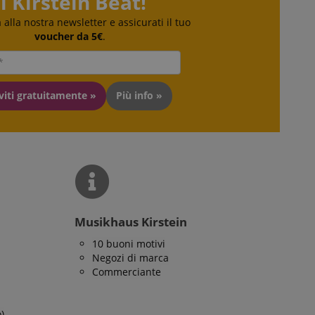
Il Kirstein Beat!
 la gestione
ra alla nostra newsletter e assicurati il tuo
voucher da 5€
.
iviti gratuitamente »
Più info »
ato dal servizio
dare le preferenze
isitatori. È
i cookie di Cookie-
tamente.
ie molto comune,
ie di sessione è
ato per la gestione
Musikhaus Kirstein
erve user session
10 buoni motivi
Negozi di marca
Commerciante
izione
)