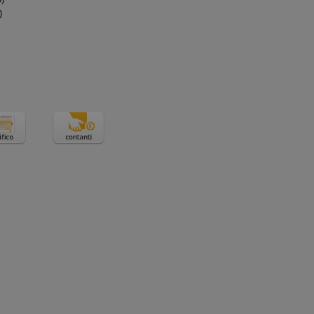
)
sessione vengono
ttività della pagina
e.
ubblicitari come
dere da dove si
cs, che è un
emente utilizzato da
utilizza il sito
i unici assegnando
r visto prima di
te. È incluso in
ti di visitatori,
sessione vengono
ostazione
ttività della pagina
entifier. It can be
a personalizzabile
dere da dove si
nc across many
user on the website,
 della pubblicità su
ser's reading
d be shown that may
emorizzare
he gli utenti
i sulle pagine del
king cookie. It
d our website.
ome e in genere si
e utilizzato su un