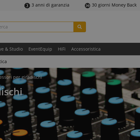
3 anni di garanzia
30 giorni Money Back
ve & Studio
EventEquip
HiFi
Accessoristica
tica
essori per giradischi
dischi