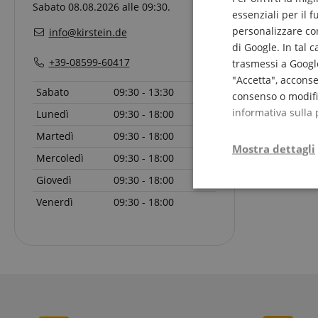
Sabato 08.08.2026 alle 09:30.
essenziali per il 
personalizzare cont
info@kirstein.de
di Google. In tal 
+39-08599-60417
trasmessi a Google
"Accetta", acconse
Sabato
09:30 - 13:30
consenso o modific
informativa sulla 
Lunedì
09:30 - 18:00
Martedì
09:30 - 18:00
Mostra dettagli
Mercoledì
09:30 - 18:00
Giovedì
09:30 - 18:00
Strettamente
Venerdì
09:30 - 18:00
necessario
Str