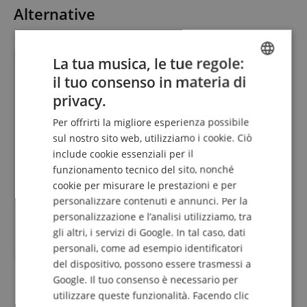
Alternative
La tua musica, le tue regole:
il tuo consenso in materia di
ENGLISH
privacy.
GERMAN
Per offrirti la migliore esperienza possibile
DUTCH
sul nostro sito web, utilizziamo i cookie. Ciò
include cookie essenziali per il
FRENCH
funzionamento tecnico del sito, nonché
Set Eurolite LED TSL-150 Scan
ITALIAN
cookie per misurare le prestazioni e per
COB + Custodia
personalizzare contenuti e annunci. Per la
SPANISH
personalizzazione e l’analisi utilizziamo, tra
individualmente
281,90
€
gli altri, i servizi di Google. In tal caso, dati
277,00
€
personali, come ad esempio identificatori
del dispositivo, possono essere trasmessi a
Google. Il tuo consenso è necessario per
utilizzare queste funzionalità. Facendo clic