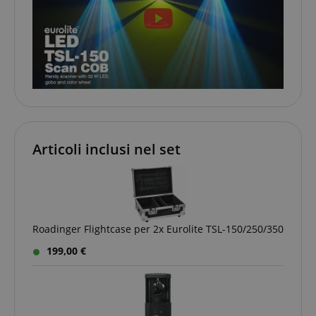
Google Privacy Policy
sid
www.kirstein.it
Articoli inclusi nel set
Roadinger Flightcase per 2x Eurolite TSL-150/250/350
199,00 €
FPGSID
.kirstein.it