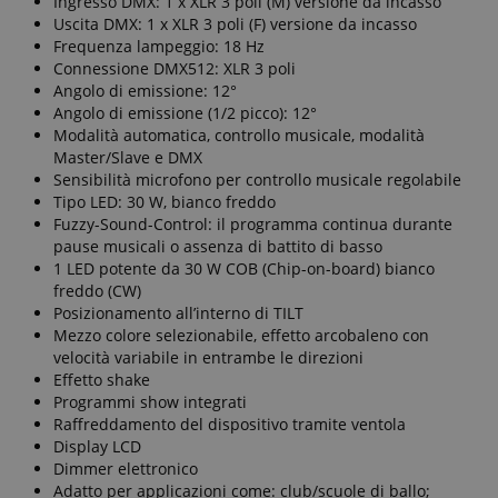
Ingresso DMX: 1 x XLR 3 poli (M) versione da incasso
Uscita DMX: 1 x XLR 3 poli (F) versione da incasso
Frequenza lampeggio: 18 Hz
Connessione DMX512: XLR 3 poli
Angolo di emissione: 12°
Angolo di emissione (1/2 picco): 12°
Modalità automatica, controllo musicale, modalità
Master/Slave e DMX
Sensibilità microfono per controllo musicale regolabile
Tipo LED: 30 W, bianco freddo
Fuzzy-Sound-Control: il programma continua durante
pause musicali o assenza di battito di basso
1 LED potente da 30 W COB (Chip-on-board) bianco
freddo (CW)
Posizionamento all’interno di TILT
Mezzo colore selezionabile, effetto arcobaleno con
velocità variabile in entrambe le direzioni
Effetto shake
Programmi show integrati
Raffreddamento del dispositivo tramite ventola
Display LCD
Dimmer elettronico
Adatto per applicazioni come: club/scuole di ballo;