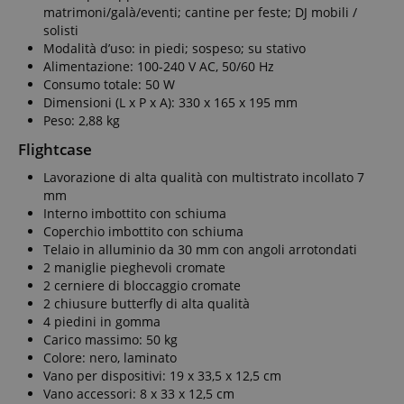
matrimoni/galà/eventi; cantine per feste; DJ mobili /
solisti
Modalità d’uso: in piedi; sospeso; su stativo
Alimentazione: 100-240 V AC, 50/60 Hz
Consumo totale: 50 W
Dimensioni (L x P x A): 330 x 165 x 195 mm
Peso: 2,88 kg
Flightcase
Lavorazione di alta qualità con multistrato incollato 7
mm
Interno imbottito con schiuma
Coperchio imbottito con schiuma
Telaio in alluminio da 30 mm con angoli arrotondati
2 maniglie pieghevoli cromate
2 cerniere di bloccaggio cromate
2 chiusure butterfly di alta qualità
4 piedini in gomma
Carico massimo: 50 kg
Colore: nero, laminato
Vano per dispositivi: 19 x 33,5 x 12,5 cm
Vano accessori: 8 x 33 x 12,5 cm