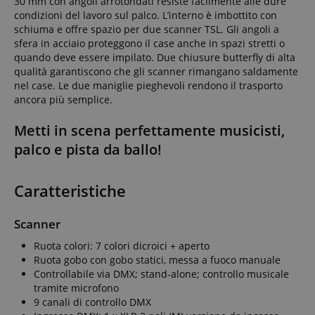
30 mm con angoli arrotondati resiste facilmente alle dure
condizioni del lavoro sul palco. L’interno è imbottito con
schiuma e offre spazio per due scanner TSL. Gli angoli a
sfera in acciaio proteggono il case anche in spazi stretti o
quando deve essere impilato. Due chiusure butterfly di alta
qualità garantiscono che gli scanner rimangano saldamente
nel case. Le due maniglie pieghevoli rendono il trasporto
ancora più semplice.
Metti in scena perfettamente musicisti,
palco e pista da ballo!
Caratteristiche
Scanner
Ruota colori: 7 colori dicroici + aperto
Ruota gobo con gobo statici, messa a fuoco manuale
Controllabile via DMX; stand-alone; controllo musicale
tramite microfono
9 canali di controllo DMX