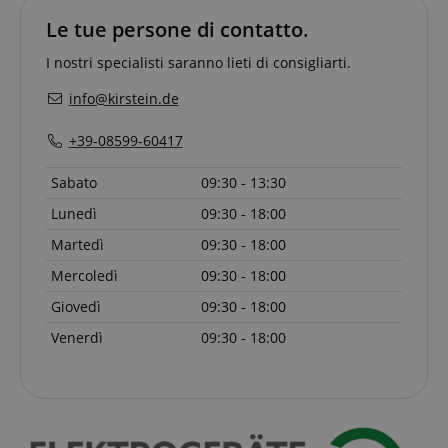
funzionalità del sito Web principale come l'accesso
Le tue persone di contatto.
degli utenti e la gestione dell'account. Il sito Web
non può essere utilizzato correttamente senza i
I nostri specialisti saranno lieti di consigliarti.
cookie strettamente necessari.
Nome
Fornitore / Dominio
S
info@kirstein.de
CrossDomainCookieScriptConsent_389
.crossdomain.cookie-
script.com
+39-08599-60417
sid_key
www.kirstein.it
Sabato
09:30 - 13:30
CookieScriptConsent
CookieScript
.kirstein.it
Lunedì
09:30 - 18:00
Martedì
09:30 - 18:00
Mercoledì
09:30 - 18:00
Giovedì
09:30 - 18:00
Venerdì
09:30 - 18:00
Google Privacy Policy