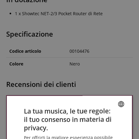
1 x Showtec NET-2/3 Pocket Router di Rete
Specificazione
Codice articolo
00104476
Colore
Nero
Recensioni dei clienti
La tua musica, le tue regole:
il tuo consenso in materia di
ENGLISH
privacy.
GERMAN
Per offrirti la migliore esperienza possibile