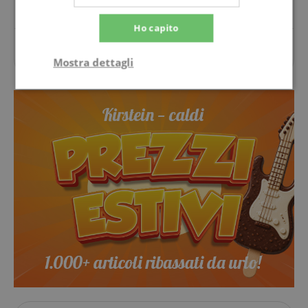
Ho capito
Per questo articolo non sono ancora state poste
domande.
Mostra dettagli
Strettamente
Prestazione
necessario
Targeting
Funzionalità
Non
classificati
Strettamente necessario
Prestazione
Targeting
Funzionalità
Non classificati
I cookie strettamente necessari consentono