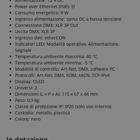
Alimentazione: 12 V DC
Power over Ethernet (PoE): Sì
Consumo energetico: 8 W
Ingresso alimentazione: spina DC a bassa tensione
Connessione DMX: XLR 3P Out
Uscita DMX: XLR 3P
Ingresso dati: etherCON
Indicatori LED: Modalità operativa, Alimentazione,
Segnale
Temperatura ambiente massima: 40 °C
Temperatura ambiente minima: -5 °C
Modalità di controllo: Art-Net, DMX, software PC
Protocolli: Art-Net, DMX, RDM, sACN, TCP-IPv4
Display: OLED
Universi: 2
Dimensioni (L x P x A): 115 x 67 x 44 mm
Peso: 0,3 kg
Classe di protezione IP: IP20 (solo uso interno)
Custodia: metallo, plastica
Colore: nero
In dotazione