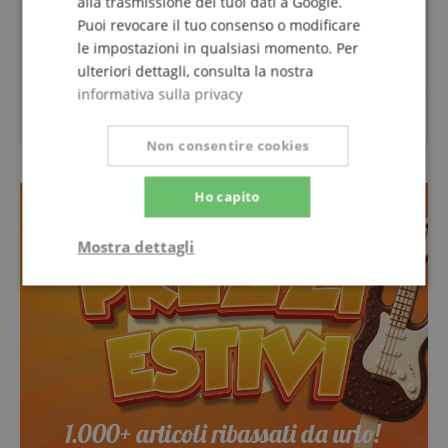
alla trasmissione dei tuoi dati a Google.
Puoi revocare il tuo consenso o modificare
Fai una domanda
le impostazioni in qualsiasi momento. Per
ulteriori dettagli, consulta la nostra
informativa sulla privacy
Per questo articolo non sono ancora state poste
domande.
Non consentire cookies
Ho capito
Mostra dettagli
Strettamente
Prestazione
necessario
Targeting
Funzionalità
Non
classificati