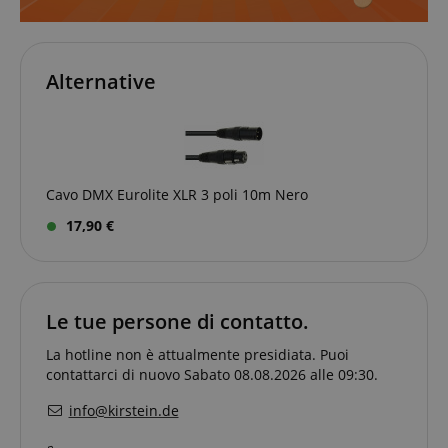
Alternative
Strettamente necessario
Prestazione
Targeting
Funzionalità
Non classificati
I cookie strettamente necessari consentono
funzionalità del sito Web principale come l'accesso
degli utenti e la gestione dell'account. Il sito Web
Cavo DMX Eurolite XLR 3 poli 10m Nero
non può essere utilizzato correttamente senza i
cookie strettamente necessari.
17,90 €
Nome
Fornitore / Dominio
S
CrossDomainCookieScriptConsent_389
.crossdomain.cookie-
script.com
Le tue persone di contatto.
sid_key
www.kirstein.it
CookieScriptConsent
CookieScript
La hotline non è attualmente presidiata. Puoi
.kirstein.it
contattarci di nuovo Sabato 08.08.2026 alle 09:30.
info@kirstein.de