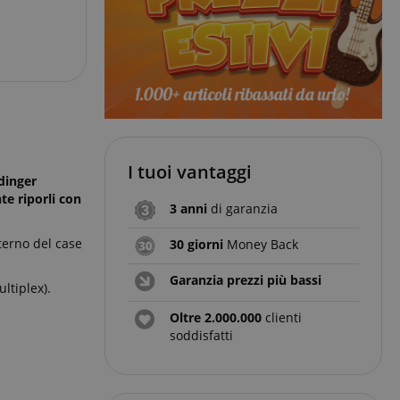
I tuoi vantaggi
dinger
te riporli con
3 anni
di garanzia
terno del case
30 giorni
Money Back
Garanzia prezzi più bassi
ltiplex).
Oltre 2.000.000
clienti
soddisfatti