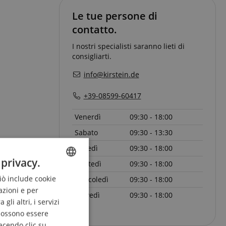
Le tue persone di
contatto.
I nostri specialisti saranno lieti di
consigliarti.
info@kirstein.de
+39-08599-60417
Venerdì
09:30 - 18:00
Sabato
09:30 - 13:30
Lunedì
09:30 - 18:00
 privacy.
Martedì
09:30 - 18:00
Ciò include cookie
ENGLISH
Mercoledì
09:30 - 18:00
azioni e per
Giovedì
09:30 - 18:00
GERMAN
li altri, i servizi
DUTCH
 possono essere
acendo clic su