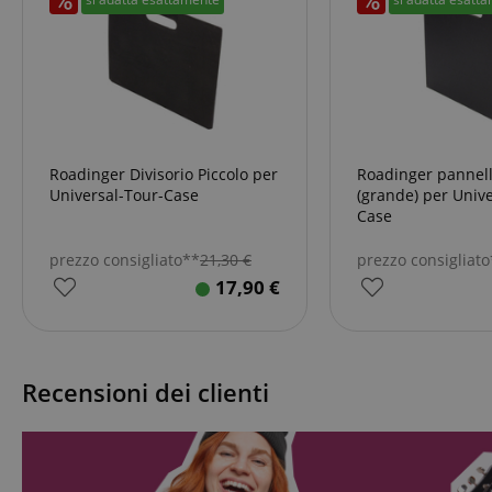
sid_key
CookieScriptConse
sid
Roadinger Divisorio Piccolo per
Roadinger pannell
Universal-Tour-Case
(grande) per Unive
Case
FPGSID
prezzo consigliato**
21,30
€
prezzo consigliat
17,90
€
Nome
Recensioni dei clienti
Nome
scarab.mayAdd
Nome
For
Nome
Do
session-id-time
scarab.profile
_ga_6FDZC7C8F6
_fbp
Me
Inc
.ki