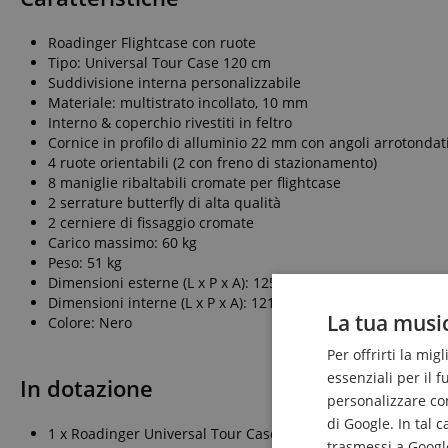
Roadinger Flightcase con ruote
Tipo: Universal Tour Case 120 cm
Suddivisione interna personalizzabile
Materiale: multistrato incollato, 10 mm
Interno & coperchio rivestiti in feltro
Cornice in profilo di alluminio 22 mm con angoli arrotondat
4 ruote orientabili (2 con freno di stazionamento)
8 maniglie ribaltabili cromate per flightcase
2 serrature butterfly di alta qualità
2 cerniere di fissaggio cromate
Carico massimo: 60 kg
Peso: 51 kg
Dimensioni esterne (L x P x A): 125 x 60 x 78 cm
Dimensioni interne (L x P x A): 121 x 55 x 47,5 cm
La tua music
Colore: Nero
Per offrirti la mig
essenziali per il 
In dotazione
personalizzare cont
di Google. In tal 
1 x Roadinger Universal Tour Case 120 cm con ruote
trasmessi a Google