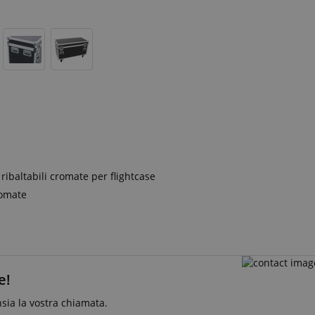
 ribaltabili cromate per flightcase
romate
e!
nsia la vostra chiamata.