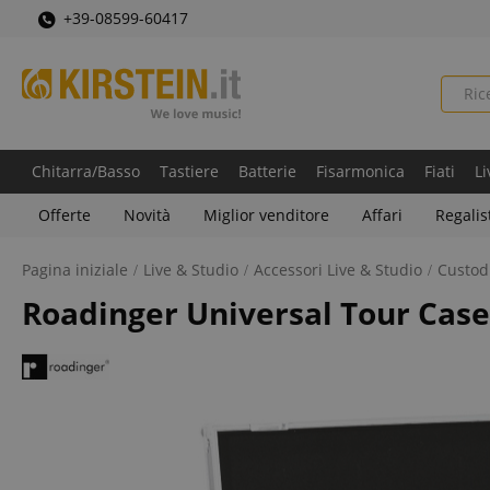
+39-08599-60417
Chitarra/Basso
Tastiere
Batterie
Fisarmonica
Fiati
Li
Offerte
Novità
Miglior venditore
Affari
Regalis
Pagina iniziale
Live & Studio
Accessori Live & Studio
Custod
Roadinger Universal Tour Case