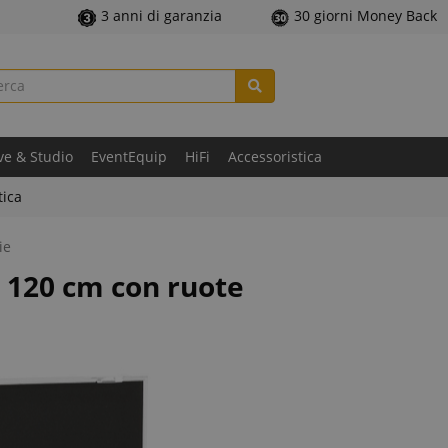
3 anni di garanzia
30 giorni Money Back
ve & Studio
EventEquip
HiFi
Accessoristica
tica
ie
 120 cm con ruote