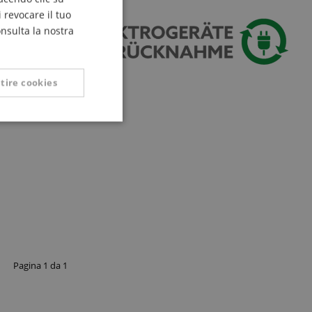
FRENCH
 revocare il tuo
ITALIAN
onsulta la nostra
SPANISH
tire cookies
Non classificati
icati
 la gestione
Pagina
1
da
1