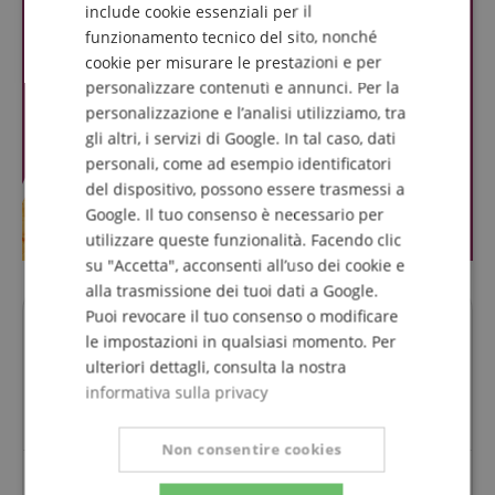
include cookie essenziali per il
FRENCH
funzionamento tecnico del sito, nonché
ITALIAN
cookie per misurare le prestazioni e per
personalizzare contenuti e annunci. Per la
SPANISH
personalizzazione e l’analisi utilizziamo, tra
gli altri, i servizi di Google. In tal caso, dati
personali, come ad esempio identificatori
del dispositivo, possono essere trasmessi a
Google. Il tuo consenso è necessario per
utilizzare queste funzionalità. Facendo clic
su "Accetta", acconsenti all’uso dei cookie e
alla trasmissione dei tuoi dati a Google.
Puoi revocare il tuo consenso o modificare
Domande su questo Prodotto?
le impostazioni in qualsiasi momento. Per
ulteriori dettagli, consulta la nostra
Fai una domanda
informativa sulla privacy
Non consentire cookies
Per questo articolo non sono ancora state poste