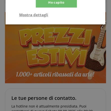
domande.
Ho capito
Mostra dettagli
Strettamente
Prestazione
necessario
Targeting
Funzionalità
Non
classificati
Strettamente necessario
Prestazione
Targeting
Funzionalità
Non classificati
Le tue persone di contatto.
I cookie strettamente necessari consentono
La hotline non è attualmente presidiata. Puoi
funzionalità del sito Web principale come l'accesso
degli utenti e la gestione dell'account. Il sito Web