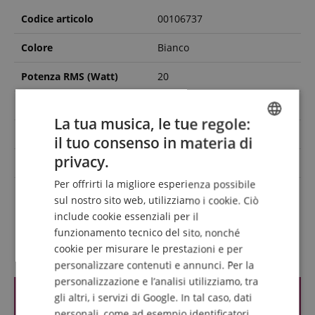
Codice articolo
00106737
Colore
Bianco
Potenza RMS (Watt)
20
Configurazione
1.0
La tua musica, le tue regole:
Dimensione del woofer
1,75 Zoll
il tuo consenso in materia di
ENGLISH
privacy.
Potenza RMS (Watt)
20
GERMAN
Per offrirti la migliore esperienza possibile
3.5mm Stereo-Klinke,
DUTCH
Ingressi
sul nostro sito web, utilizziamo i cookie. Ciò
Bluetooth, USB
include cookie essenziali per il
FRENCH
funzionamento tecnico del sito, nonché
ITALIAN
Recensioni dei clienti
cookie per misurare le prestazioni e per
personalizzare contenuti e annunci. Per la
SPANISH
personalizzazione e l’analisi utilizziamo, tra
gli altri, i servizi di Google. In tal caso, dati
personali, come ad esempio identificatori