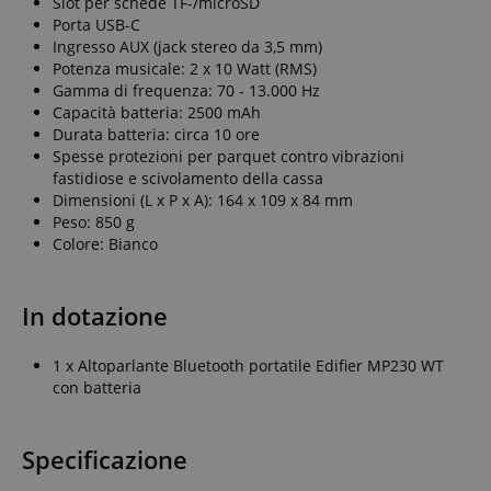
Slot per schede TF-/microSD
Porta USB-C
Ingresso AUX (jack stereo da 3,5 mm)
Potenza musicale: 2 x 10 Watt (RMS)
Gamma di frequenza: 70 - 13.000 Hz
Capacità batteria: 2500 mAh
Durata batteria: circa 10 ore
Spesse protezioni per parquet contro vibrazioni
fastidiose e scivolamento della cassa
Dimensioni (L x P x A): 164 x 109 x 84 mm
Peso: 850 g
Colore: Bianco
In dotazione
1 x Altoparlante Bluetooth portatile Edifier MP230 WT
con batteria
Specificazione