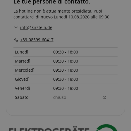
Le tue persone di contatto.
La hotline non è attualmente presidiata. Puoi
contattarci di nuovo Lunedì 10.08.2026 alle 09:30.
info@kirstein.de
+39-08599-60417
Lunedì
09:30 - 18:00
Google Privacy Policy
Martedì
09:30 - 18:00
sid
www.kirstein.it
Mercoledì
09:30 - 18:00
Giovedì
09:30 - 18:00
Venerdì
09:30 - 18:00
Sabato
chiuso
FPGSID
.kirstein.it