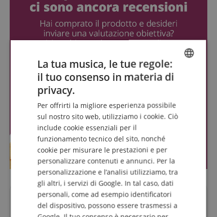
La tua musica, le tue regole:
il tuo consenso in materia di
ENGLISH
privacy.
GERMAN
Per offrirti la migliore esperienza possibile
DUTCH
sul nostro sito web, utilizziamo i cookie. Ciò
include cookie essenziali per il
FRENCH
funzionamento tecnico del sito, nonché
ITALIAN
cookie per misurare le prestazioni e per
personalizzare contenuti e annunci. Per la
SPANISH
personalizzazione e l’analisi utilizziamo, tra
gli altri, i servizi di Google. In tal caso, dati
personali, come ad esempio identificatori
Domande su questo Prodotto?
del dispositivo, possono essere trasmessi a
Google. Il tuo consenso è necessario per