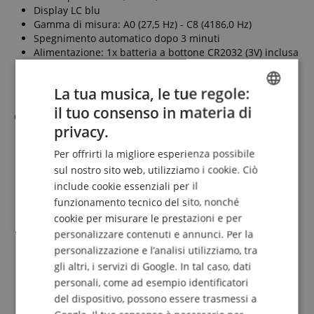
Display LC blu
Gamma di misura: A0 (27,5 Hz) - C8 (4186,0 Hz)
Spegnimento automatico dopo 3 minuti
Alimentazione: 1x batteria a bottone CR2032 (3V) inclusa
Dimensioni: 5 x 2,5 x 4 cm
Peso: ca. 20 g
La tua musica, le tue regole:
Con manuale d’uso in tedesco
il tuo consenso in materia di
Corde di Ricambio
ENGLISH
privacy.
4 corde in nylon trasparente
GERMAN
Misure: .024, .032, .036, .028
Per offrirti la migliore esperienza possibile
DUTCH
Lunghezza per corda: ca. 60 cm
sul nostro sito web, utilizziamo i cookie. Ciò
Set completo con 4 corde
include cookie essenziali per il
FRENCH
funzionamento tecnico del sito, nonché
ITALIAN
cookie per misurare le prestazioni e per
In dotazione
personalizzare contenuti e annunci. Per la
SPANISH
personalizzazione e l’analisi utilizziamo, tra
1 x Flight DUS440 Acacia Soprano Ukulele
gli altri, i servizi di Google. In tal caso, dati
1 x Scuola di ukulele
personali, come ad esempio identificatori
1 x Clip-Tuner
del dispositivo, possono essere trasmessi a
1 x Corde di ricambio