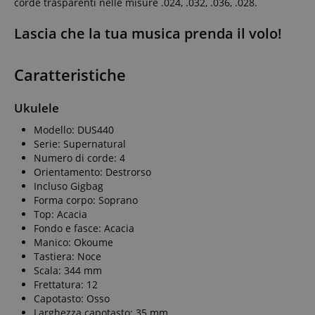
corde trasparenti nelle misure .024, .032, .036, .028.
Lascia che la tua musica prenda il volo!
Caratteristiche
Ukulele
Modello: DUS440
Serie: Supernatural
Numero di corde: 4
Orientamento: Destrorso
Incluso Gigbag
Forma corpo: Soprano
Top: Acacia
Fondo e fasce: Acacia
Manico: Okoume
Tastiera: Noce
Scala: 344 mm
Frettatura: 12
Capotasto: Osso
Larghezza capotasto: 35 mm