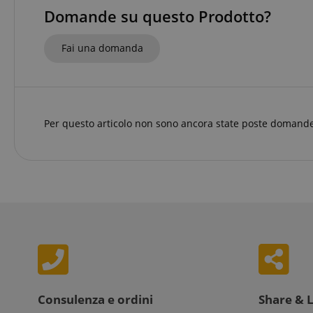
Domande su questo Prodotto?
FPGSID
Fai una domanda
Nome
Nome
Per questo articolo non sono ancora state poste domande
scarab.mayAdd
Nome
For
Nome
Do
session-id-time
scarab.profile
_ga_6FDZC7C8F6
_fbp
Me
Inc
.ki
_ga
session-id-apay
IDE
Go
.do
apay-session-
set
MUID
Mi
Co
.b
aHistoryArticles
_gcl_au
Go
.ki
Consulenza e ordini
Share & 
scarab.visitor
Em