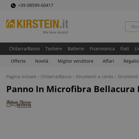
+39-08599-60417
Chitarra/Basso
Tastiere
Batterie
Fisarmonica
Fiati
Li
Offerte
Novità
Miglior venditore
Affari
Regalis
Pagina iniziale
Chitarra/Basso
Strumenti a corda
Strumenti 
Panno In Microfibra Bellacura 