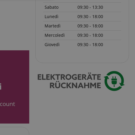
Sabato
09:30 - 13:30
Lunedì
09:30 - 18:00
Martedì
09:30 - 18:00
Mercoledì
09:30 - 18:00
Giovedì
09:30 - 18:00
icati
 la gestione
ato dal servizio
dare le preferenze
isitatori. È
i cookie di Cookie-
tamente.
ie molto comune,
ie di sessione è