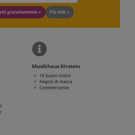
d be shown that may
iviti gratuitamente »
Più info »
emorizzare
he gli utenti
i sulle pagine del
king cookie. It
d our website.
ome e in genere si
e utilizzato su un
asi, verrà
ella lingua,
Musikhaus Kirstein
izzata. La categoria
10 buoni motivi
Negozi di marca
Commerciante
)
)