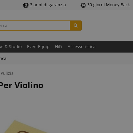
3 anni di garanzia
30 giorni Money Back
ve & Studio
EventEquip
HiFi
Accessoristica
tica
Pulizia
Per Violino