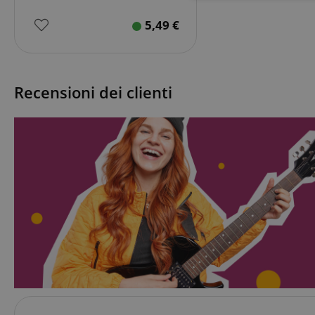
necessario
5,49
€
Recensioni dei clienti
Str
I cookie strettamente
dell'account. Il sito
Nome
CrossDomainCookie
sid_key
CookieScriptConse
sid