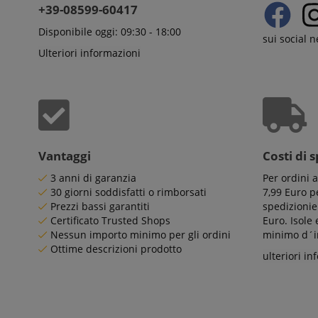
session-token
.ki
+39-08599-60417
_uetsid
Mi
Disponibile oggi: 09:30 - 18:00
session-id
sui social 
Co
.ki
Ulteriori informazioni
_uetvid
Mi
Co
amazon-pay-
.ki
connectedAuth
FPID
.ki
language
FPLC
.ki
Vantaggi
Costi di 
3 anni di garanzia
Per ordini 
30 giorni soddisfatti o rimborsati
7,99 Euro pe
Prezzi bassi garantiti
spedizionie
Certificato Trusted Shops
Euro. Isole
Nessun importo minimo per gli ordini
minimo d´im
Ottime descrizioni prodotto
ulteriori in