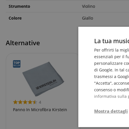
Strumento
Violino
Colore
Giallo
La tua music
Alternative
Per offrirti la mig
essenziali per il 
personalizzare cont
di Google. In tal 
trasmessi a Google
"Accetta", acconse
consenso o modific
informativa sulla 
4
Panno In Microfibra Kirstein
Mostra dettagli
Strettamente