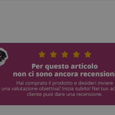
ettamente necessario
Prestazione
Targeting
Funzionalità
Non classif
 necessari consentono funzionalità del sito Web principale come l'accesso degli utenti e
 Web non può essere utilizzato correttamente senza i cookie strettamente necessari.
Fornitore / Dominio
Scadenza
Descrizione
ScriptConsent_389
.crossdomain.cookie-
1 anno 1
script.com
mese
www.kirstein.it
Sessione
nt
1 anno 1
Questo cookie viene utilizz
CookieScript
mese
Cookie-Script.com per ricor
.kirstein.it
di consenso sui cookie dei v
necessario che il banner de
Script.com funzioni corret
www.kirstein.it
Sessione
Questo è un nome di cook
ma dove si trova come cook
Google Privacy Policy