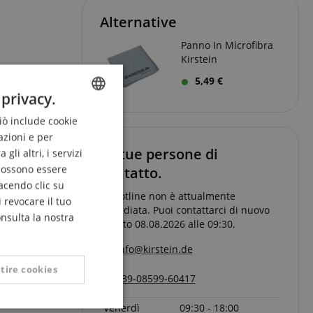
Alternative
Panno In Microfibra
Kirstein
5,49 €
 privacy.
Pagina
1
da
1
Ciò include cookie
ENGLISH
azioni e per
GERMAN
Le tue persone di
li altri, i servizi
DUTCH
 possono essere
contatto.
acendo clic su
FRENCH
La hotline non è attualmente
 revocare il tuo
presidiata. Puoi contattarci di nuovo
ITALIAN
onsulta la nostra
Sabato 08.08.2026 alle 09:30.
SPANISH
info@kirstein.de
tire cookies
+39-08599-60417
Venerdì
09:30 - 18:00
Non classificati