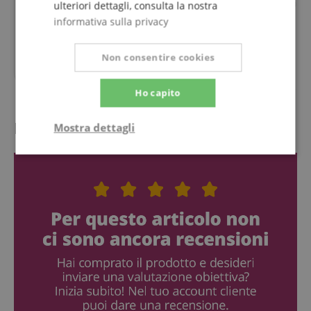
Distribuzione per 
ulteriori dettagli, consulta la nostra
informativa sulla privacy
Non consentire cookies
67,90
€
Ho capito
Recensioni dei clienti
Mostra dettagli
Strettamente
Prestazione
necessario
Targeting
Funzionalità
Non
classificati