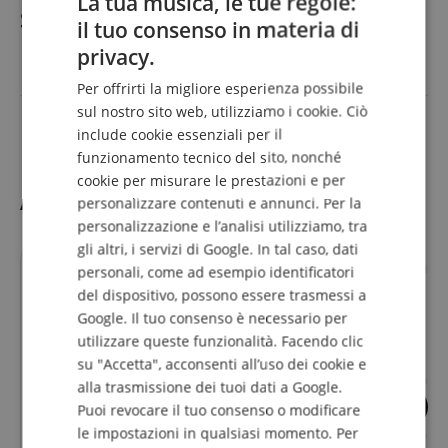
La tua musica, le tue regole:
Specificazione
il tuo consenso in materia di
ENGLISH
privacy.
GERMAN
Codice articolo
00093594
Per offrirti la migliore esperienza possibile
DUTCH
sul nostro sito web, utilizziamo i cookie. Ciò
Colore
Schwarz
include cookie essenziali per il
FRENCH
funzionamento tecnico del sito, nonché
ITALIAN
cookie per misurare le prestazioni e per
Accessori
personalizzare contenuti e annunci. Per la
SPANISH
personalizzazione e l’analisi utilizziamo, tra
gli altri, i servizi di Google. In tal caso, dati
personali, come ad esempio identificatori
del dispositivo, possono essere trasmessi a
Google. Il tuo consenso è necessario per
utilizzare queste funzionalità. Facendo clic
su "Accetta", acconsenti all’uso dei cookie e
alla trasmissione dei tuoi dati a Google.
4
2
Puoi revocare il tuo consenso o modificare
le impostazioni in qualsiasi momento. Per
Kirstein Pedalboard-Case
Rocktile DCL-05 C