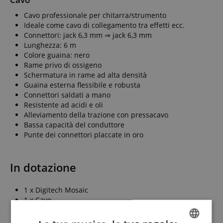
Cavo professionale per chitarra/strumento
Ideale come cavo di collegamento tra effetti ecc.
Connettori: jack 6,3 mm ⇒ jack 6,3 mm
Lunghezza: 6 m
Colore guaina: nero
Rame privo di ossigeno
Schermatura in rame ad alta densità
Guaina esterna flessibile e robusta
Connettori saldati a mano
Resistente ad acidi e oli
Alleviamento della trazione con pressacavo
Bassa capacità del conduttore
Punte dei connettori placcate in oro
In dotazione
1 x Digitech Mosaic
1 x Cavo