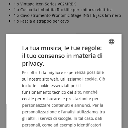
1 x Vintage Icon Series V62MRBK
1 x Custodia imbottita Rocktile per chitarra elettrica
1 x Cavo strumento Pronomic Stage INST-6 jack 6m nero
1 x Fascia a strappo per cavo
Specificazione
La tua musica, le tue regole:
il tuo consenso in materia di
Codice articolo
00072599
ENGLISH
privacy.
GERMAN
Forma del corpo
TL
Per offrirti la migliore esperienza possibile
DUTCH
sul nostro sito web, utilizziamo i cookie. Ciò
Colore
Nero
include cookie essenziali per il
FRENCH
Orientamento
Destro
funzionamento tecnico del sito, nonché
ITALIAN
cookie per misurare le prestazioni e per
Offerta di risparmio con
Gigbag, Gitarrenkabel
personalizzare contenuti e annunci. Per la
SPANISH
personalizzazione e l’analisi utilizziamo, tra
Misura
Standard 24.75 - 25.5 Zoll
gli altri, i servizi di Google. In tal caso, dati
personali, come ad esempio identificatori
anche per bambini
No