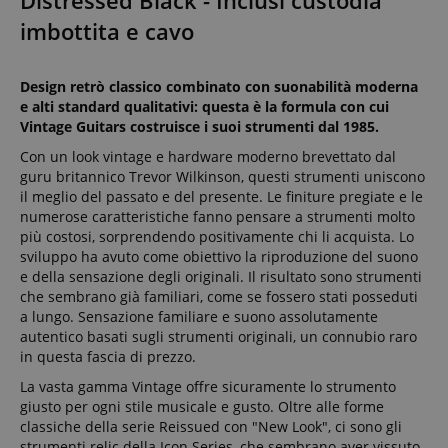
Distressed Black - Inclusi custodia
imbottita e cavo
Design retrò classico combinato con suonabilità moderna
e alti standard qualitativi: questa è la formula con cui
Vintage Guitars costruisce i suoi strumenti dal 1985.
Con un look vintage e hardware moderno brevettato dal
guru britannico Trevor Wilkinson, questi strumenti uniscono
il meglio del passato e del presente. Le finiture pregiate e le
numerose caratteristiche fanno pensare a strumenti molto
più costosi, sorprendendo positivamente chi li acquista. Lo
sviluppo ha avuto come obiettivo la riproduzione del suono
e della sensazione degli originali. Il risultato sono strumenti
che sembrano già familiari, come se fossero stati posseduti
a lungo. Sensazione familiare e suono assolutamente
autentico basati sugli strumenti originali, un connubio raro
in questa fascia di prezzo.
La vasta gamma Vintage offre sicuramente lo strumento
giusto per ogni stile musicale e gusto. Oltre alle forme
classiche della serie Reissued con "New Look", ci sono gli
strumenti relic della Icon Series, che sembrano aver vissuto