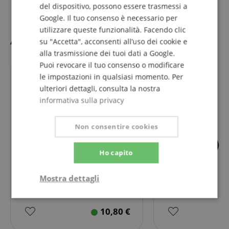
del dispositivo, possono essere trasmessi a
Google. Il tuo consenso è necessario per
utilizzare queste funzionalità. Facendo clic
Accessori
su "Accetta", acconsenti all’uso dei cookie e
alla trasmissione dei tuoi dati a Google.
Puoi revocare il tuo consenso o modificare
le impostazioni in qualsiasi momento. Per
ulteriori dettagli, consulta la nostra
69
informativa sulla privacy
Classic Cantabile
Supporto per Chit
Non consentire cookies
9
Ho capito
GHS FastFret Prodotto Per La
Cura Degli Strumenti A Corde
Mostra dettagli
Strettamente
Prestazione
necessario
10,80
€