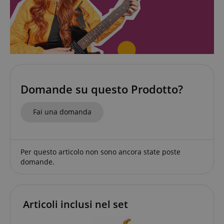
CookieScriptConsent
CookieScript
.kirstein.it
Domande su questo Prodotto?
Fai una domanda
Google Privacy Policy
sid
www.kirstein.it
Per questo articolo non sono ancora state poste
domande.
Articoli inclusi nel set