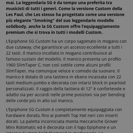
mai. La leggendaria SG è da tempo una preferita tra
musicisti di tutti i generi. Come la versione Custom della
Les Paul, che Les stesso ha progettato come una versione
più elegante "Smoking" del suo leggendario modello
solidbody, anche la SG Custom offre l’equipaggiamento
premium che si trova in tutti i modelli Custom.
L’Epiphone SG Custom ha un corpo sagomato in mogano con
due cutaway, che garantisce un accesso eccellente a tutti i
22 tasti. Il manico incollato in mogano contribuisce al
famoso sustain del modello. Il manico presenta un profilo
1960 SlimTaper C, non così sottile come alcuni profili
SlimTaper, ma comunque veloce e comodo da suonare. Il
manico è dotato di una tastiera in ebano incassata con 22
tasti medium-jumbo e decorata con intarsi block in pearloid
personalizzati. Il raggio della tastiera di 12" è confortevole e
adatto sia per accordi nelle prime posizioni sia per bending
delle corde più in alto sul manico.
L’Epiphone SG Custom è completamente equipaggiata con
hardware dorato, fino ai pomelli Top Hat neri con inserti
dorati. La paletta incorniciata monta meccaniche Grover
Mini Rotomatic ed è decorata con il logo Epiphone e un