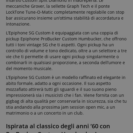
intarsio Custom Split Diamond in madreperla. Le
meccaniche Grover, la sellette Graph Tech e il ponte
LockTone Tune-O-Matic completamente regolabile con stop
bar assicurano insieme un’ottima stabilità di accordatura e
intonazione.
L’Epiphone SG Custom è equipaggiata con una coppia di
pickup Epiphone ProBucker Custom Humbucker, che offrono
tutti i toni vintage SG che ti aspetti. Ogni pickup ha un
controllo di volume e tono dedicato, oltre a un selettore a tre
vie che ti permette di usare ogni pickup singolarmente o
combinarli in qualsiasi proporzione, a seconda dell’umore e
del momento musicale.
L’Epiphone SG Custom è un modello raffinato ed elegante in
abito formale, adatto a ogni occasione. Il suo aspetto
mozzafiato attirerà tutti gli sguardi e il suo suono pieno
impressionerà sia i musicisti che i fan. Viene fornita con un
gigbag di alta qualità per conservarla in sicurezza, sia che tu
stia andando alla prossima jam session open mic, a un
matrimonio o a un concerto in un club.
Ispirata al classico degli anni ’60 con