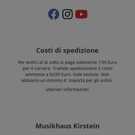
dei casi, verrà
FPLC
.kirstein.it
20 ore
probabilmente
utilizzato per
memorizzare le
preferenze
della lingua,
potenzialmente
per fornire
contenuti nella
lingua
memorizzata.
Costi di spedizione
La categoria
ICC qui fornita
si basa su
questo utilizzo.
Per ordini al di sotto si paga solamente 7,99 Euro
per il corriere. Tramite spedizioniere il costo
ammonta a 62,99 Euro. Isole escluse. Non
abbiamo un minimo d´importo per gli ordini.
ulteriori informazioni
Musikhaus Kirstein