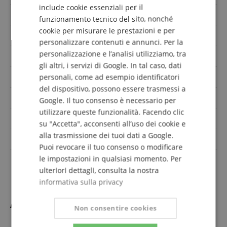
include cookie essenziali per il
FRENCH
Misura
Standard 24.75 bis 25.5 Zoll
funzionamento tecnico del sito, nonché
ITALIAN
cookie per misurare le prestazioni e per
Tastiera
Ebenholz
personalizzare contenuti e annunci. Per la
SPANISH
personalizzazione e l’analisi utilizziamo, tra
incl. borsa / custodia
Gigbag
gli altri, i servizi di Google. In tal caso, dati
Orientamento
Rechtshändig
personali, come ad esempio identificatori
del dispositivo, possono essere trasmessi a
Larghezza della selletta
43 mm
Google. Il tuo consenso è necessario per
utilizzare queste funzionalità. Facendo clic
Superficie
Gloss
su "Accetta", acconsenti all’uso dei cookie e
alla trasmissione dei tuoi dati a Google.
Pickups
HH
Puoi revocare il tuo consenso o modificare
le impostazioni in qualsiasi momento. Per
Colore
Nero
ulteriori dettagli, consulta la nostra
informativa sulla privacy
Accessori
Non consentire cookies