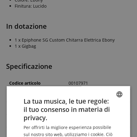
Finitura: Lucido
In dotazione
1 x Epiphone SG Custom Chitarra Elettrica Ebony
1 x Gigbag
Specificazione
Codice articolo
00107971
Manico
Mahagoni
La tua musica, le tue regole:
il tuo consenso in materia di
Tavola
-
ENGLISH
privacy.
Corpo
Mahagoni
GERMAN
Per offrirti la migliore esperienza possibile
DUTCH
Ponte/Selletta
Fest
sul nostro sito web, utilizziamo i cookie. Ciò