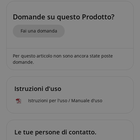
Domande su questo Prodotto?
Fai una domanda
Per questo articolo non sono ancora state poste
FPGSID
.kirstein.it
domande.
Istruzioni d'uso
Istruzioni per l'uso / Manuale d'uso
Fornitore
Fornitore /
Nome
Scadenza
Descrizione
Nome
/
Dominio
Scadenza
Descrizione
Dominio
Fornitore
session-id-time
11 mesi 4
Questo cookie
Amazon.com
Nome
Fornitore /
/
Scadenza
Descrizione
Nome
Scadenza
Descrizione
settimane
è impostato da
scarab.mayAdd
Inc.
Sessione
Emarsys
Dominio
Dominio
Le tue persone di contatto.
Amazon Pay. I
.amazon.com
.kirstein.it
cookie di
_ga_6FDZC7C8F6
_fbp
.kirstein.it
1 anno 1
2 mesi 4
This cookie is
Utilizzato da
Meta Platform
sessione