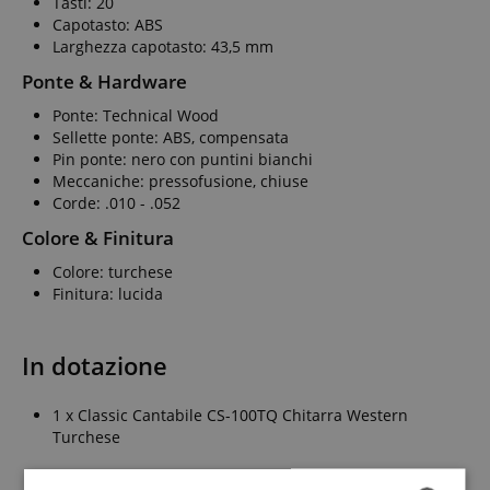
Tasti: 20
Capotasto: ABS
Larghezza capotasto: 43,5 mm
Ponte & Hardware
Ponte: Technical Wood
Sellette ponte: ABS, compensata
Pin ponte: nero con puntini bianchi
Meccaniche: pressofusione, chiuse
Corde: .010 - .052
Colore & Finitura
Colore: turchese
Finitura: lucida
In dotazione
1 x Classic Cantabile CS-100TQ Chitarra Western
Turchese