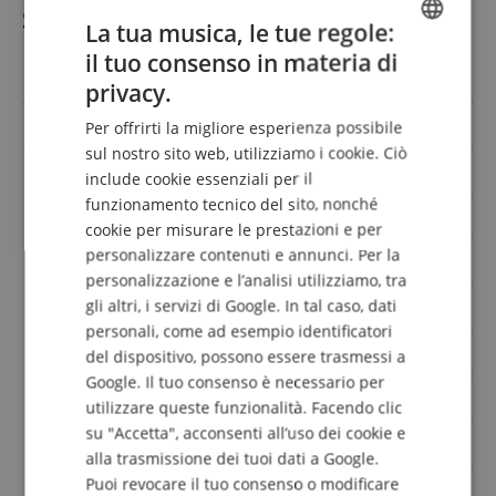
Specificazione
La tua musica, le tue regole:
il tuo consenso in materia di
ENGLISH
Codice articolo
00104189
privacy.
GERMAN
Cutaway
Si
Per offrirti la migliore esperienza possibile
DUTCH
sul nostro sito web, utilizziamo i cookie. Ciò
Colore
Turchese
include cookie essenziali per il
FRENCH
funzionamento tecnico del sito, nonché
Forma
Roundback
ITALIAN
cookie per misurare le prestazioni e per
personalizzare contenuti e annunci. Per la
SPANISH
Top massello
Si
personalizzazione e l’analisi utilizziamo, tra
gli altri, i servizi di Google. In tal caso, dati
Manico
Okoume
personali, come ad esempio identificatori
Elettronica
No
del dispositivo, possono essere trasmessi a
Google. Il tuo consenso è necessario per
Orientamento
Destro
utilizzare queste funzionalità. Facendo clic
su "Accetta", acconsenti all’uso dei cookie e
incl. borsa / custodia
No
alla trasmissione dei tuoi dati a Google.
Puoi revocare il tuo consenso o modificare
Profondità del corpo
Super Shallow