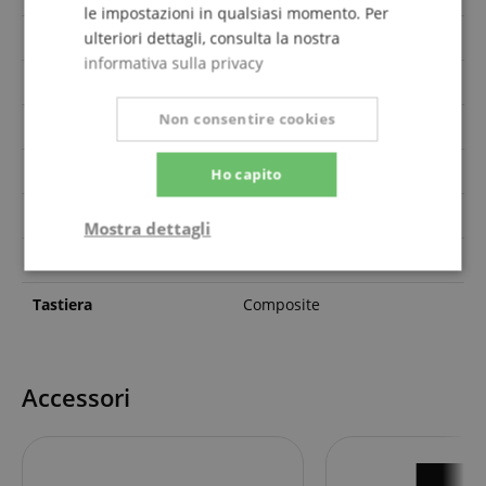
le impostazioni in qualsiasi momento. Per
ulteriori dettagli, consulta la nostra
Tutto massivo
No
informativa sulla privacy
Larghezza della selletta
44 mm
Non consentire cookies
Numero di corde
6
Superficie
Gloss
Ho capito
Tavola
Abete
Mostra dettagli
Corpo
Carbonio
Strettamente
Prestazione
necessario
Tastiera
Composite
Targeting
Funzionalità
Non
Accessori
classificati