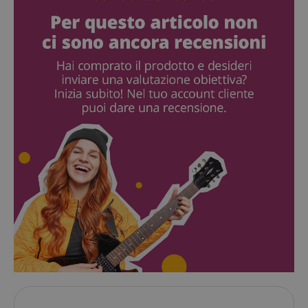
Google Privacy Policy
sid
www.kirstein.it
FPGSID
.kirstein.it