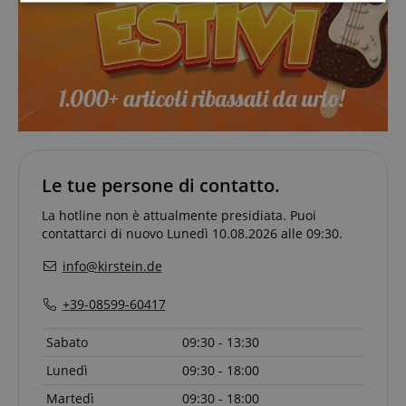
Strettamente
Prestazione
necessario
Targeting
Funzionalità
Non
classificati
Le tue persone di contatto.
La hotline non è attualmente presidiata. Puoi
Strettamente necessario
Prestazione
contattarci di nuovo Lunedì 10.08.2026 alle 09:30.
Targeting
Funzionalità
Non classificati
info@kirstein.de
I cookie strettamente necessari consentono
+39-08599-60417
funzionalità del sito Web principale come l'accesso
degli utenti e la gestione dell'account. Il sito Web
non può essere utilizzato correttamente senza i
Sabato
09:30 - 13:30
cookie strettamente necessari.
Lunedì
09:30 - 18:00
Nome
Fornitore / Dominio
S
Martedì
09:30 - 18:00
CrossDomainCookieScriptConsent_389
.crossdomain.cookie-